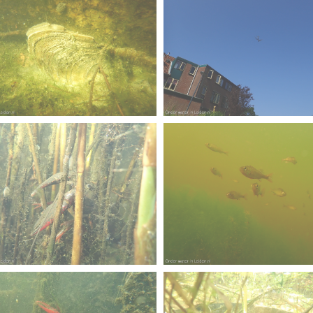
erscherpt
brief-
ode fuut met baars
limtouw