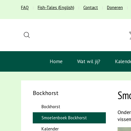
FAQ
Fish-Tales (English)
Contact
Doneren
Home
Wat wil jij?
Kalend
Smo
Bockhorst
Bockhorst
Onder
Smoelenboek Bockhorst
visse
Kalender