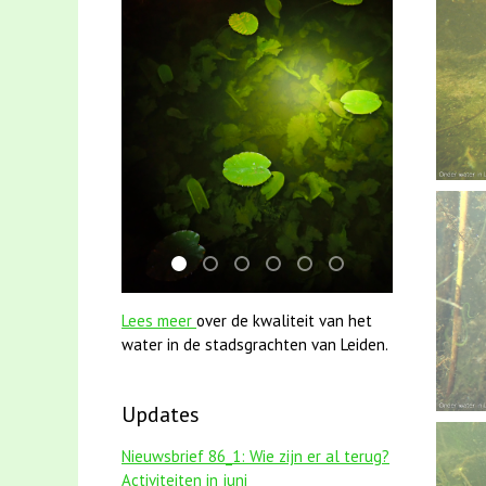
jun2021 zaklv 5 snoekje MOOI
jun2021 28 brasem en rietvoorns 4a v
smoelenboek fifi en karper nieuws
mei2021 1 snoekje elly
mei2021 watervogelmeth
karper met kattenk
Lees meer
over de kwaliteit van het
water in de stadsgrachten van Leiden.
Updates
Nieuwsbrief 86_1: Wie zijn er al terug?
Activiteiten in juni