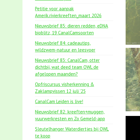
Petitie voor aanpak
Amerik.rivierkreeften_maart 2026
Nieuwsbrief 85: dieren redden, eDNA
bioblitz, 19 CanalCamsoorten
Nieuwsbrief 84: cadeautips,
wildzwem-natuur en leesvoer
Nieuwsbrief 83: CanalCam, otter
dichtbij, wat deed team OWL de
afgelopen maanden?
Opfriscursus visherkenning &
Zaklampvissen 12 juli '25
CanalCam Leiden is live!
Nieuwsbrief 82: kreeften+muggen,
vuurwerkresten en Zo Gemeld-app
Sleutelhanger Waterdiertjes bij OWL
te koop