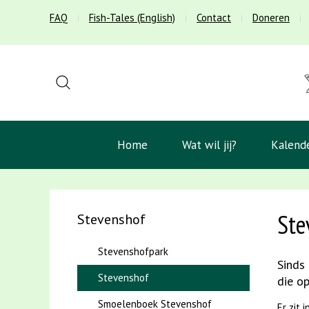
FAQ
Fish-Tales (English)
Contact
Doneren
Home
Wat wil jij?
Kalend
Ste
Stevenshof
Stevenshofpark
Sinds
Stevenshof
die o
Smoelenboek Stevenshof
Er zit 