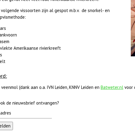
volgende vissoorten zijn al gespot m.b.v. de snorkel- en
pvismethode:
ars
ankvoorn
asem
vlekte Amerikaanse rivierkreeft
s
elt
rd:
 veenmol (dank aan o.a. IVN Leiden, KNNV Leiden en
Batweter.nl
voor 
 ook de nieuwsbrief ontvangen?