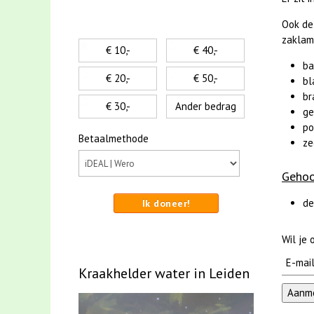
Ook de 
zaklam
€ 10,-
€ 40,-
ba
€ 20,-
€ 50,-
bl
br
€ 30,-
Ander bedrag
ge
po
Betaalmethode
ze
Gehoo
de
Ik doneer!
Wil je
Kraakhelder water in Leiden