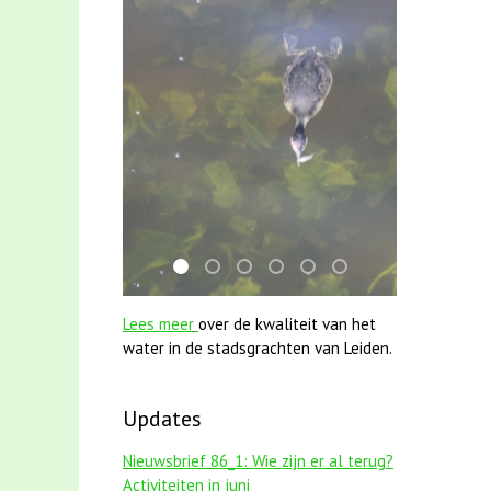
mei2021 watervogelmethode fuut met baa
karper met kattenklimtouw
jun2021 zaklv 5 snoekje MOOI
mei2021 1 snoekje elly
smoelenboek fifi en karp
jun2021 28 brasem e
Lees meer
over de kwaliteit van het
water in de stadsgrachten van Leiden.
Updates
Nieuwsbrief 86_1: Wie zijn er al terug?
Activiteiten in juni