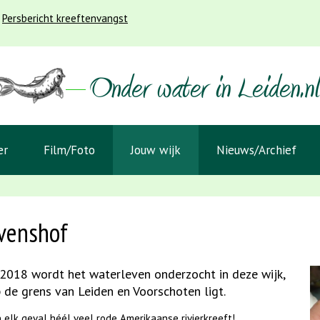
Persbericht kreeftenvangst
er
Film/Foto
Jouw wijk
Nieuws/Archief
venshof
 2018 wordt het waterleven onderzocht in deze wijk,
p de grens van Leiden en Voorschoten ligt.
in elk geval héél veel rode Amerikaanse rivierkreeft!