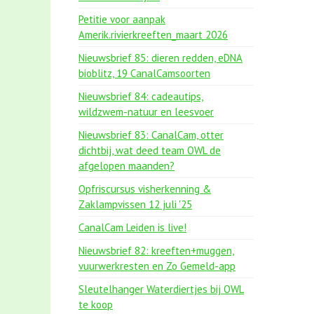
Petitie voor aanpak
Amerik.rivierkreeften_maart 2026
Nieuwsbrief 85: dieren redden, eDNA
bioblitz, 19 CanalCamsoorten
Nieuwsbrief 84: cadeautips,
wildzwem-natuur en leesvoer
Nieuwsbrief 83: CanalCam, otter
dichtbij, wat deed team OWL de
afgelopen maanden?
Opfriscursus visherkenning &
Zaklampvissen 12 juli '25
CanalCam Leiden is live!
Nieuwsbrief 82: kreeften+muggen,
vuurwerkresten en Zo Gemeld-app
Sleutelhanger Waterdiertjes bij OWL
te koop