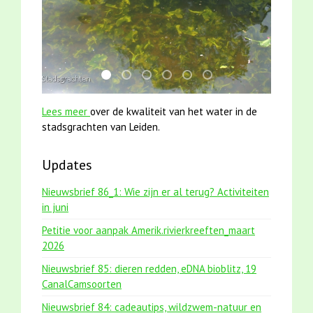
mei2021 1 snoekje elly
karper met kattenklimtouw
mei2021 watervogelmethode fuut m
jun2021 zaklv 5 snoekje MOOI
jun2021 28 brasem en riet
smoelenboek fifi en ka
Lees meer
over de kwaliteit van het water in de
stadsgrachten van Leiden.
Updates
Nieuwsbrief 86_1: Wie zijn er al terug? Activiteiten
in juni
Petitie voor aanpak Amerik.rivierkreeften_maart
2026
Nieuwsbrief 85: dieren redden, eDNA bioblitz, 19
CanalCamsoorten
Nieuwsbrief 84: cadeautips, wildzwem-natuur en