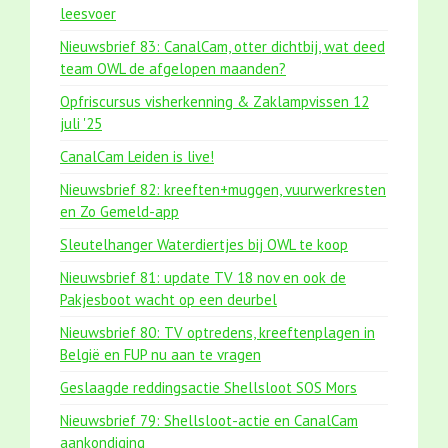
leesvoer
Nieuwsbrief 83: CanalCam, otter dichtbij, wat deed
team OWL de afgelopen maanden?
Opfriscursus visherkenning & Zaklampvissen 12
juli '25
CanalCam Leiden is live!
Nieuwsbrief 82: kreeften+muggen, vuurwerkresten
en Zo Gemeld-app
Sleutelhanger Waterdiertjes bij OWL te koop
Nieuwsbrief 81: update TV 18 nov en ook de
Pakjesboot wacht op een deurbel
Nieuwsbrief 80: TV optredens, kreeftenplagen in
België en FUP nu aan te vragen
Geslaagde reddingsactie Shellsloot SOS Mors
Nieuwsbrief 79: Shellsloot-actie en CanalCam
aankondiging