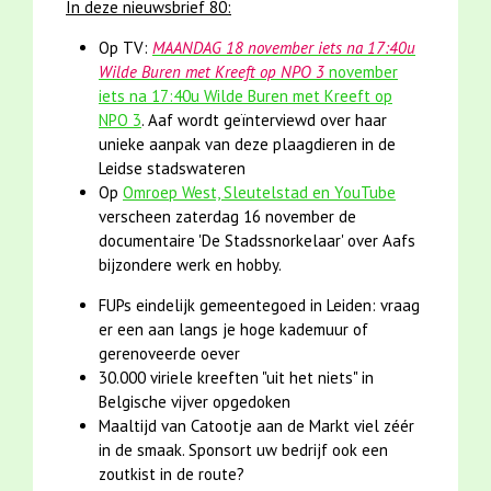
In deze nieuwsbrief 80:
Op TV:
MAANDAG 18 november iets na 17:40u
Wilde Buren met Kreeft op NPO 3
november
iets na 17:40u Wilde Buren met Kreeft op
NPO 3
. Aaf wordt geïnterviewd over haar
unieke aanpak van deze plaagdieren in de
Leidse stadswateren
Op
Omroep West, Sleutelstad en YouTube
verscheen zaterdag 16 november de
d
ocumentaire 'De Stadssnorkelaar' over Aafs
bijzondere werk en hobby.
FUPs eindelijk gemeentegoed in Leiden: vraag
er een aan langs je hoge kademuur of
gerenoveerde oever
30.000 viriele kreeften "uit het niets" in
Belgische vijver opgedoken
Maaltijd van Catootje aan de Markt viel zéér
in de smaak. Sponsort uw bedrijf ook een
zoutkist in de route?