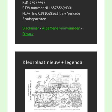
KvK 64674487
BTW nummer NL163735694B01
NL47 Trio 0391068563 t.a.v. Verkade
Stadsgrachten
Disclaimer
-
Algemene voorwaarden
-
Privacy
Kleurplaat nieuw + legenda!