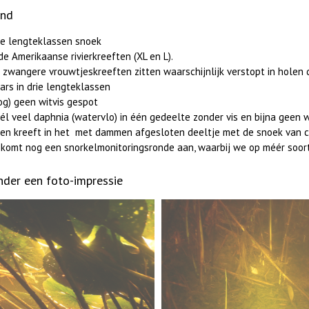
and
ie lengteklassen snoek
de Amerikaanse rivierkreeften (XL en L).
 zwangere vrouwtjeskreeften zitten waarschijnlijk verstopt in holen 
ars in drie lengteklassen
og) geen witvis gespot
él veel daphnia (watervlo) in één gedeelte zonder vis en bijna geen 
en kreeft in het met dammen afgesloten deeltje met de snoek van c
 komt nog een snorkelmonitoringsronde aan, waarbij we op méér soo
nder een foto-impressie