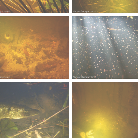
rs
-
I
n rietvoorns 4a verscherpt