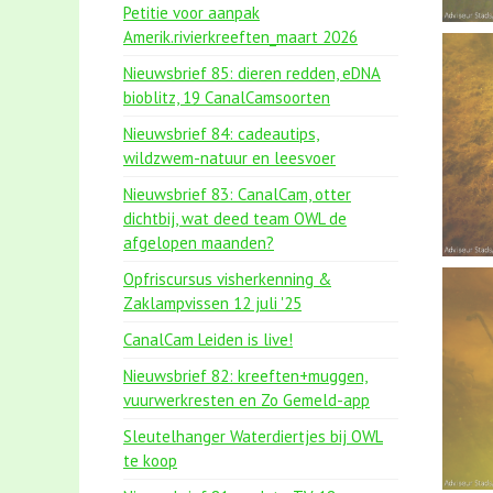
Petitie voor aanpak
Amerik.rivierkreeften_maart 2026
Nieuwsbrief 85: dieren redden, eDNA
bioblitz, 19 CanalCamsoorten
Nieuwsbrief 84: cadeautips,
wildzwem-natuur en leesvoer
Nieuwsbrief 83: CanalCam, otter
dichtbij, wat deed team OWL de
afgelopen maanden?
Opfriscursus visherkenning &
Zaklampvissen 12 juli '25
CanalCam Leiden is live!
Nieuwsbrief 82: kreeften+muggen,
vuurwerkresten en Zo Gemeld-app
Sleutelhanger Waterdiertjes bij OWL
te koop