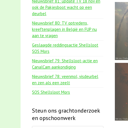
Nieuwsbrief 81: update TV 18 nov en
ook de Pakjesboot wacht op een
deurbel
Nieuwsbrief 80: TV optredens,
kreeftenplagen in België en FUP nu
aan te vragen
Geslaagde reddingsactie Shellsloot
SOS Mors
Nieuwsbrief 79: Shellsloot-actie en
CanalCam aankondiging
Nieuwsbrief 78: veenmol, visdeurbel
en zen als een zeelt
SOS Shellsloot Mors
Steun ons grachtonderzoek
en opschoonwerk