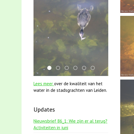
mei2021 watervogelmethode fuut met baa
smoelenboek fifi en karper nieuwsbrief
karper met kattenklimtouw
jun2021 zaklv 5 snoekje MOO
mei2021 1 snoekje elly
jun2021 28 brasem e
Lees meer
over de kwaliteit van het
water in de stadsgrachten van Leiden.
Updates
Nieuwsbrief 86_1: Wie zijn er al terug?
Activiteiten in juni