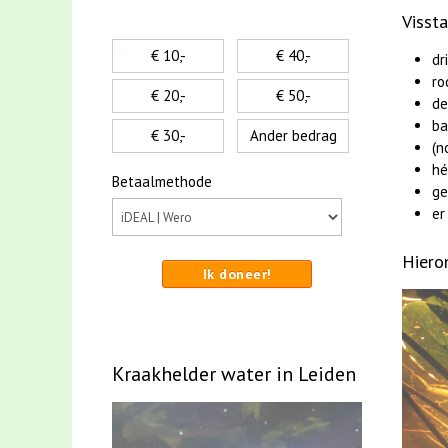
Visst
€ 10,-
€ 40,-
dr
ro
€ 20,-
€ 50,-
de
ba
€ 30,-
Ander bedrag
(n
hé
Betaalmethode
ge
er
Hiero
Ik doneer!
Kraakhelder water in Leiden