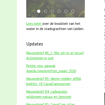
mei2021 watervogelmethode fuut met baa
smoelenboek fifi en karper nieuwsbrief
jun2021 28 brasem en rietvoorns 
mei2021 1 snoekje elly
karper met kattenklimto
jun2021 zaklv 5 sno
Lees meer
over de kwaliteit van het
water in de stadsgrachten van Leiden.
Updates
Nieuwsbrief 86_1: Wie zijn er al terug?
Activiteiten in juni
Petitie voor aanpak
Amerik.rivierkreeften_maart 2026
Nieuwsbrief 85: dieren redden, eDNA
bioblitz, 19 CanalCamsoorten
Nieuwsbrief 84: cadeautips,
wildzwem-natuur en leesvoer
Nieuwsbrief 83: CanalCam, otter