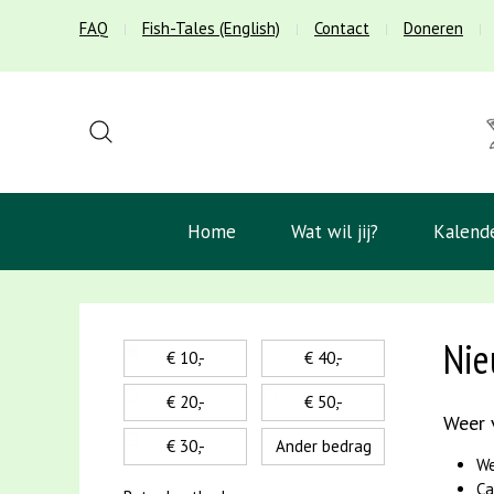
FAQ
Fish-Tales (English)
Contact
Doneren
Home
Wat wil jij?
Kalend
Nie
€ 10,-
€ 40,-
€ 20,-
€ 50,-
Weer v
€ 30,-
Ander bedrag
We
Ca