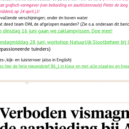
ze grafisch vormgever (van bebording en zoutkistenroute) Pieter de Jong 
ridderd, op 24 april j.l!
vallende verschijningen; onder én boven water
t deed team OWL de afgelopen maanden? (Zie o.a. onderaan dit beric
p dinsdag 16 juni gaan we zaklampvissen. Doe mee!
ndagmiddag 28 juni: workshop Natuurlijk Slootbeheer bij 
passioneerde tuinders)
es-, kijk- en luistervoer (also in English)
es hier de hele nieuwsbrief 86_1 in kleur en met alle plaatjes en hype