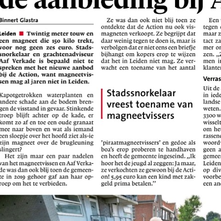
rs
-
4a verscherpt
uw
ekje MOOI