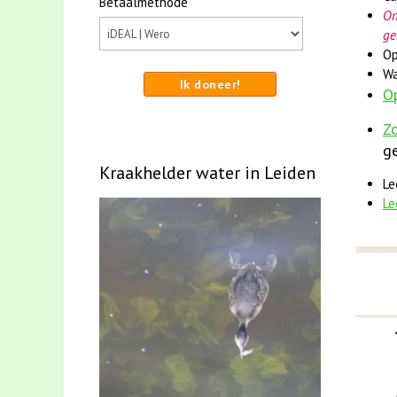
Betaalmethode
On
ge
Op
Wa
Ik doneer!
O
Zo
ge
Kraakhelder water in Leiden
Le
Le