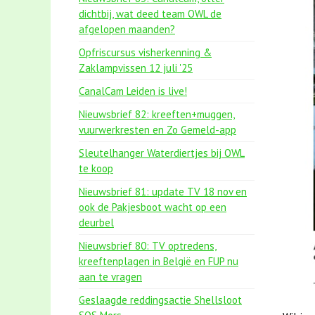
dichtbij, wat deed team OWL de
afgelopen maanden?
Opfriscursus visherkenning &
Zaklampvissen 12 juli '25
CanalCam Leiden is live!
Nieuwsbrief 82: kreeften+muggen,
vuurwerkresten en Zo Gemeld-app
Sleutelhanger Waterdiertjes bij OWL
te koop
Nieuwsbrief 81: update TV 18 nov en
ook de Pakjesboot wacht op een
deurbel
Nieuwsbrief 80: TV optredens,
kreeftenplagen in België en FUP nu
aan te vragen
Geslaagde reddingsactie Shellsloot