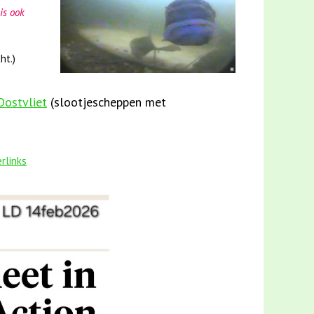
is ook
ht.)
Oostvliet
(slootjescheppen met
rlinks