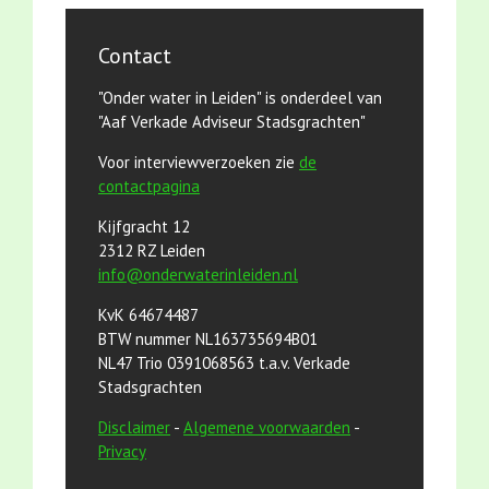
Contact
"Onder water in Leiden" is onderdeel van
"Aaf Verkade Adviseur Stadsgrachten"
Voor interviewverzoeken zie
de
contactpagina
Kijfgracht 12
2312 RZ Leiden
info@onderwaterinleiden.nl
KvK 64674487
BTW nummer NL163735694B01
NL47 Trio 0391068563 t.a.v. Verkade
Stadsgrachten
Disclaimer
-
Algemene voorwaarden
-
Privacy