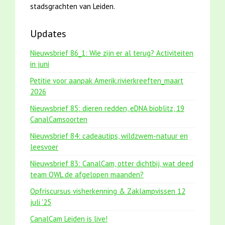
stadsgrachten van Leiden.
Updates
Nieuwsbrief 86_1: Wie zijn er al terug? Activiteiten
in juni
Petitie voor aanpak Amerik.rivierkreeften_maart
2026
Nieuwsbrief 85: dieren redden, eDNA bioblitz, 19
CanalCamsoorten
Nieuwsbrief 84: cadeautips, wildzwem-natuur en
leesvoer
Nieuwsbrief 83: CanalCam, otter dichtbij, wat deed
team OWL de afgelopen maanden?
Opfriscursus visherkenning & Zaklampvissen 12
juli '25
CanalCam Leiden is live!