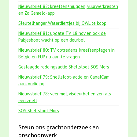
Nieuwsbrief 82: kreeften+muggen, vuurwerkresten
en Zo Gemeld-app
Sleutelhanger Waterdiertjes bij OWL te koop
Nieuwsbrief 81: update TV 18 nov en ook de
Pakjesboot wacht op een deurbel
Nieuwsbrief 80: TV optredens, kreeftenplagen in
België en FUP nu aan te vragen
Geslaagde reddingsactie Shellsloot SOS Mors
Nieuwsbrief 79: Shellsloot-actie en CanalCam
aankondiging
Nieuwsbrief 78: veenmol, visdeurbel en zen als
een zeelt
SOS Shellsloot Mors
Steun ons grachtonderzoek en
opschoonwerk