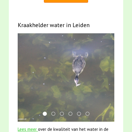
Kraakhelder water in Leiden
mei2021 watervogelmethode fuut met baars
jun2021 28 brasem en rietvoorns 4a ver
mei2021 1 snoekje elly
jun2021 zaklv 5 snoekje MOOI
karper met kattenklimtou
smoelenboek fifi en ka
Lees meer
over de kwaliteit van het water in de