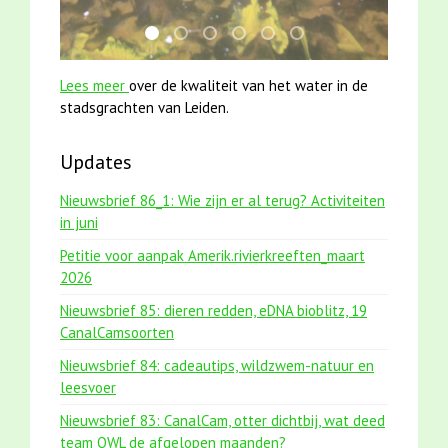
jun2021 28 brasem en rietvoorns 4a verscher
mei2021 1 snoekje elly
jun2021 zaklv 5 snoekje MOOI
smoelenboek fifi en karper nieu
karper met kattenklimtou
mei2021 watervogelme
Lees meer
over de kwaliteit van het water in de
stadsgrachten van Leiden.
Updates
Nieuwsbrief 86_1: Wie zijn er al terug? Activiteiten
in juni
Petitie voor aanpak Amerik.rivierkreeften_maart
2026
Nieuwsbrief 85: dieren redden, eDNA bioblitz, 19
CanalCamsoorten
Nieuwsbrief 84: cadeautips, wildzwem-natuur en
leesvoer
Nieuwsbrief 83: CanalCam, otter dichtbij, wat deed
team OWL de afgelopen maanden?