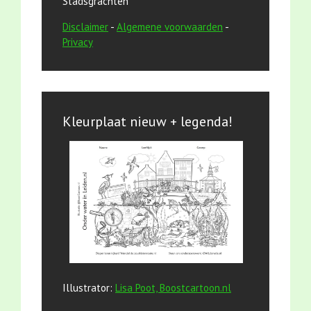
Stadsgrachten
Disclaimer
-
Algemene voorwaarden
-
Privacy
Kleurplaat nieuw + legenda!
Illustrator:
Lisa Poot, Boostcartoon.nl