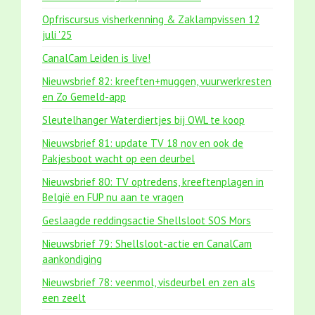
Opfriscursus visherkenning & Zaklampvissen 12
juli '25
CanalCam Leiden is live!
Nieuwsbrief 82: kreeften+muggen, vuurwerkresten
en Zo Gemeld-app
Sleutelhanger Waterdiertjes bij OWL te koop
Nieuwsbrief 81: update TV 18 nov en ook de
Pakjesboot wacht op een deurbel
Nieuwsbrief 80: TV optredens, kreeftenplagen in
België en FUP nu aan te vragen
Geslaagde reddingsactie Shellsloot SOS Mors
Nieuwsbrief 79: Shellsloot-actie en CanalCam
aankondiging
Nieuwsbrief 78: veenmol, visdeurbel en zen als
een zeelt