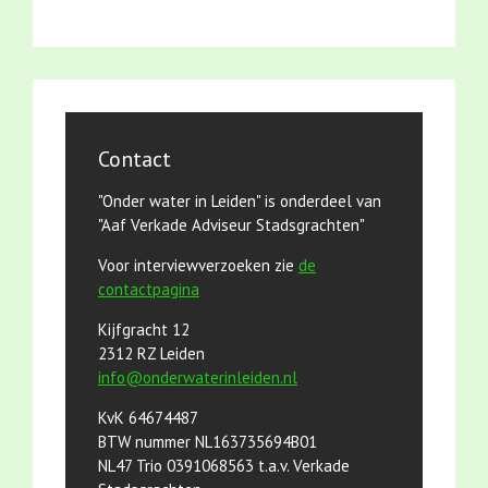
Contact
"Onder water in Leiden" is onderdeel van
"Aaf Verkade Adviseur Stadsgrachten"
Voor interviewverzoeken zie
de
contactpagina
Kijfgracht 12
2312 RZ Leiden
info@onderwaterinleiden.nl
KvK 64674487
BTW nummer NL163735694B01
NL47 Trio 0391068563 t.a.v. Verkade