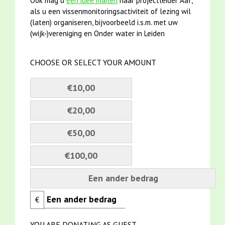
Ook mag u
een idee mailen
naar projectleider Aaf,
als u een vissenmonitoringsactiviteit of lezing wil
(laten) organiseren, bijvoorbeeld i.s.m. met uw
(wijk-)vereniging en Onder water in Leiden
CHOOSE OR SELECT YOUR AMOUNT
€10,00
€20,00
€50,00
€100,00
Een ander bedrag
€
YOU ARE DONATING AS GUEST