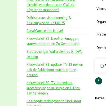
dichtbij, wat deed team OWL de
afgelopen maanden?
Opfriscursus visherkenning &
Zaklampvissen 12 juli '25
CanalCam Leiden is live!
Nieuwsbrief 82: kreeften+muggen,
vuurwerkresten en Zo Gemeld-app
Sleutelhanger Waterdiertjes bij OWL
te koop
Nieuwsbrief 81: update TV 18 nov en
A
ook de Pakjesboot wacht op een
deurbel
3
Nieuwsbrief 80: TV optredens,
kreeftenplagen in België en FUP nu
aan te vragen
Betaa
Geslaagde reddingsactie Shellsloot