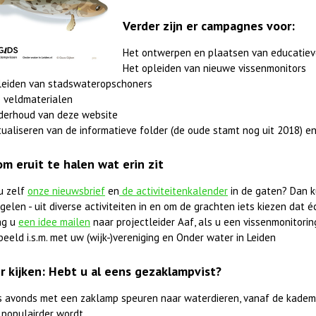
Verder zijn er campagnes voor:
Het ontwerpen en plaatsen van educatiev
Het opleiden van nieuwe vissenmonitors
leiden van stadswateropschoners
 veldmaterialen
derhoud van deze website
ualiseren van de informatieve folder (de oude stamt nog uit 2018) en
om eruit te halen wat erin zit
u zelf
onze nieuwsbrief
en
de activiteitenkalender
in de gaten? Dan k
elen - uit diverse activiteiten in en om de grachten iets kiezen dat éc
ag u
een idee mailen
naar projectleider Aaf, als u een vissenmonitorings
beeld i.s.m. met uw (wijk-)vereniging en Onder water in Leiden
r kijken: Hebt u al eens gezaklampvist?
 's avonds met een zaklamp speuren naar waterdieren, vanaf de kadem
 populairder wordt.