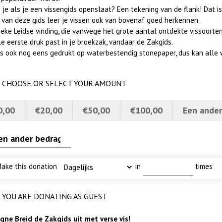
 je als je een vissengids openslaat? Een tekening van de flank! Dat is
 van deze gids leer je vissen ook van bovenaf goed herkennen.
erscherpt
 met baars
 MOOI
lly
eke Leidse vinding, die vanwege het grote aantal ontdekte vissoorten 
le eerste druk past in je broekzak, vandaar de Zakgids.
 is ook nog eens gedrukt op waterbestendig stonepaper, dus kan alle 
CHOOSE OR SELECT YOUR AMOUNT
0,00
€20,00
€50,00
€100,00
Een ander
ake this donation
in
times
YOU ARE DONATING AS GUEST
ne Breid de Zakgids uit met verse vis!