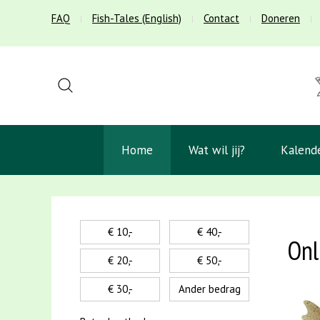
FAQ
Fish-Tales (English)
Contact
Doneren
Home
Wat wil jij?
Kalend
€ 10,-
€ 40,-
Onl
€ 20,-
€ 50,-
€ 30,-
Ander bedrag