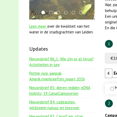
Wat zie
behulp
smoelenboek fifi en karper nieuwsbrief-
jun2021 28 brasem en rietvoorns 4a v
mei2021 watervogelmethode fuut
karper met kattenklimtouw
jun2021 zaklv 5 snoekje
mei2021 1 snoekje e
Een uni
origine
Lees meer
over de kwaliteit van het
En die
water in de stadsgrachten van Leiden.
1
Updates
€1
Nieuwsbrief 86_1: Wie zijn er al terug?
Activiteiten in juni
Petitie voor aanpak
€
Amerik.rivierkreeften_maart 2026
Nieuwsbrief 85: dieren redden, eDNA
M
bioblitz, 19 CanalCamsoorten
Nieuwsbrief 84: cadeautips,
2
wildzwem-natuur en leesvoer
Campag
Nieuwsbrief 83: CanalCam, otter