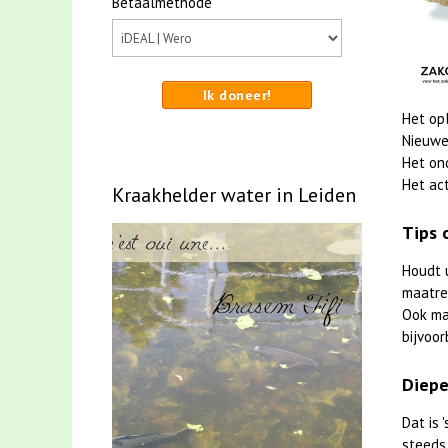
Betaalmethode
Ik doneer!
Het op
Nieuwe
Het on
Het act
Kraakhelder water in Leiden
Tips 
Houdt 
maatreg
Ook m
bijvoor
Diepe
Dat is
steeds