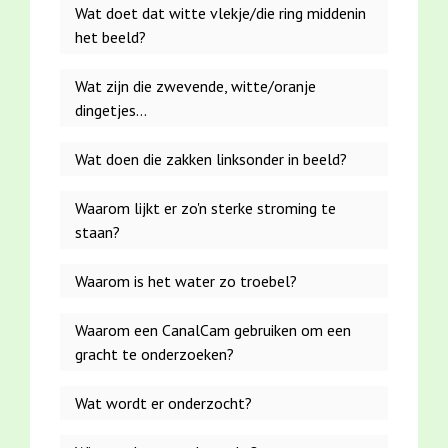
Wat doet dat witte vlekje/die ring middenin
het beeld?
Wat zijn die zwevende, witte/oranje
dingetjes...
Wat doen die zakken linksonder in beeld?
Waarom lijkt er zo'n sterke stroming te
staan?
Dat is condens (vocht) die in de
Waarom is het water zo troebel?
camera gekomen is.
Samen met het zonlicht dat op de
Waarom een CanalCam gebruiken om een
lens valt zorgt het voor een kring.
...die het scherm steeds photobomben,
gracht te onderzoeken?
Het blijkt onmogelijk te zijn om
bedoel je? Dat zijn modderpartikeltjes.
dat vocht eruit te krijgen, dus om
Of als ze uit zichzelf bewegen zijn het
Dat zijn netzakken, gevuld met
Wat wordt er onderzocht?
de zoveel tijd moeten we de
oesterschelpen van de markt.
watervlooien!
camera vervangen.
Omdat we samen met de
Het is net als plankton in zee,