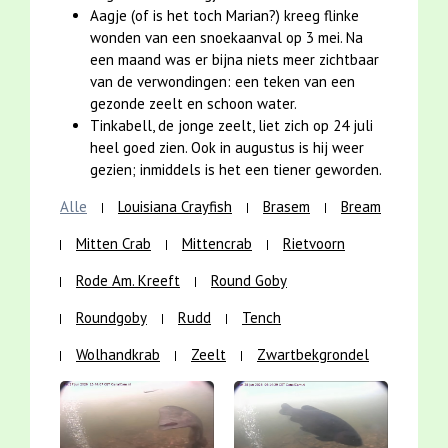
Aagje (of is het toch Marian?) kreeg flinke
wonden van een snoekaanval op 3 mei. Na
een maand was er bijna niets meer zichtbaar
van de verwondingen: een teken van een
gezonde zeelt en schoon water.
Tinkabell, de jonge zeelt, liet zich op 24 juli
heel goed zien. Ook in augustus is hij weer
gezien; inmiddels is het een tiener geworden.
Alle
Louisiana Crayfish
Brasem
Bream
Mitten Crab
Mittencrab
Rietvoorn
Rode Am. Kreeft
Round Goby
Roundgoby
Rudd
Tench
Wolhandkrab
Zeelt
Zwartbekgrondel
Vergroting
Vergroting