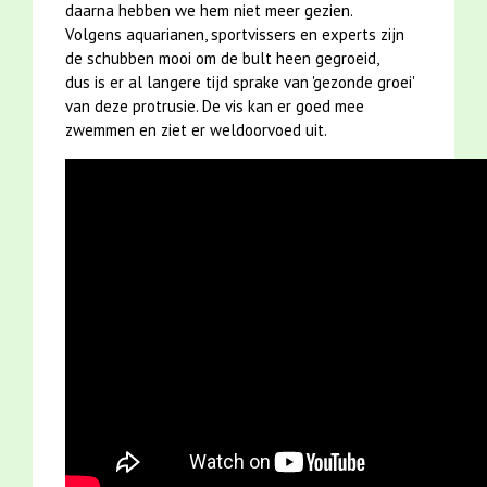
daarna hebben we hem niet meer gezien.
reflecteren op mijn
Lees meer ...
Volgens aquarianen, sportvissers en experts zijn
professionaliteit en ze dus
de schubben mooi om de bult heen gegroeid,
(feitelijk) correct moeten zijn:
dus is er al langere tijd sprake van 'gezonde groei'
Zorg ervoor dat je de artikelen
van deze protrusie. De vis kan er goed mee
op de pagina
in de media
hebt
zwemmen en ziet er weldoorvoed uit.
gelezen, oftewel zorg ervoor
dat je gedegen research hebt
gedaan naar wát je me precies
wil vragen.
Kies een leuk onderwerp uit
over mijn werk in en om de
grachten, waarover je je
publiek wil informeren en
waarover nog niet eerder is
gepubliceerd - ik heb veel
(nieuwe) projecten lopen en
weinig tijd.
Ik wil de feitelijke
onjuistheden in de
draft
kunnen
aanpassen - dat kan ik in