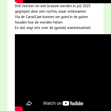
overleg binnen enkele uren
Drie zeelten en een brasem werden in juli 2025
doen.
gegrepen door een roofvis, maar ontkwamen.
Een aparte fotograaf
Via de CanalCam kunnen we goed in de gaten
meesturen is niet nodig, ik zal
houden hoe de wonden helen.
in overleg zelf een geschikte
En dat zegt iets over de (goede) waterkwaliteit.
foto aanleveren.
Ik wil de drukproef graag nog
zien vóórdat het artikel ter
perse gaat, i.v.m. rectificering
van foute bijschriften (door de
eindredactie). Dit zal ons
beiden meer
geloofwaardigheid opleveren.
Lees meer ...