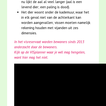
nu lijkt de aal al veel langer (aal is een
levend dier; een paling is dood).
Het dier woont onder de kademuur, waar het
in elk geval niet van de achterkant kan
worden aangevallen; vissen moeten namelijk
rekening houden met vijanden uit zes
dimensies.
In het visreservaat worden bewoners sinds 2013
onderzocht door de bewoners.
Kijk op de VISplanner waar je wél mag hengelen,
want hier mag het niet.