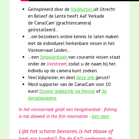
Geïnspireerd door de
Visdeurbel
uit Utrecht
en Beleef de Lente heeft Aaf Verkade
de 'CanalCam' (grachtencamera)
geïnstalleerd...
...om bezoekers online kennis te laten maken
met de individueel herkenbare vissen in het
Visreservaat Leiden...
...een
Smoelenboek
van courante vissen staat
onder de
livestream
, zodat u de naam bij het
individu op de camera kunt zoeken.
Veel kijkplezier, en deel
deze link
gerust!
Word supporter van de CanalCam voor 10
euro!
Doneer makkelijk via Paypal
of
de
donatiepagina
In het visreservaat geldt een hengelverbod - fishing
is not allowed in the fish reservation -
lees meer
Lijkt het scherm bevroren, is het blauw of
heel erg troebel? Zie de FAQ onderaan de