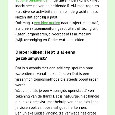
activiteitenkalender
in de gaten? Dan kunt u - met
inachtneming van de geldende RIVM-maatregelen
- uit diverse activiteiten in en om de grachten iets
kiezen dat écht bij u past.
Ook mag u
een idee mailen
naar projectleider Aaf,
als u een vissenmonitoringsactiviteit of lezing wil
(laten) organiseren, bijvoorbeeld i.s.m. met uw
(wijk-)vereniging en Onder water in Leiden
Dieper kijken: Hebt u al eens
gezaklampvist?
Dat is 's avonds met een zaklamp speuren naar
waterdieren, vanaf de kademuren. Dat is een
vissenmonitoringsmethode die steeds populairder
wordt.
Wat zie je als je een vissengids openslaat? Een
tekening van de flank! Dat is natuurlijk niet handig
als je zaklampvist: met behulp van deze gids leer
je vissen ook van bovenaf goed herkennen.
Een unieke Leidse vinding, die vanwege het grote