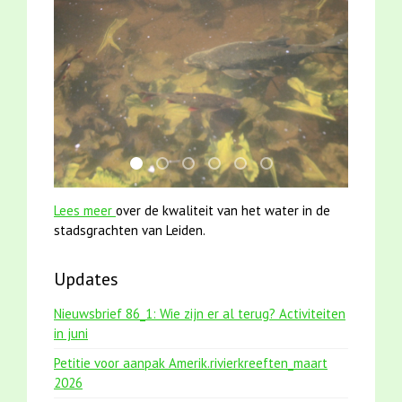
jun2021 28 brasem en rietvoorns 4a verscher
mei2021 1 snoekje elly
mei2021 watervogelmethode fuut m
smoelenboek fifi en karper nieu
jun2021 zaklv 5 snoekje M
karper met kattenkli
Lees meer
over de kwaliteit van het water in de
stadsgrachten van Leiden.
Updates
Nieuwsbrief 86_1: Wie zijn er al terug? Activiteiten
in juni
Petitie voor aanpak Amerik.rivierkreeften_maart
2026