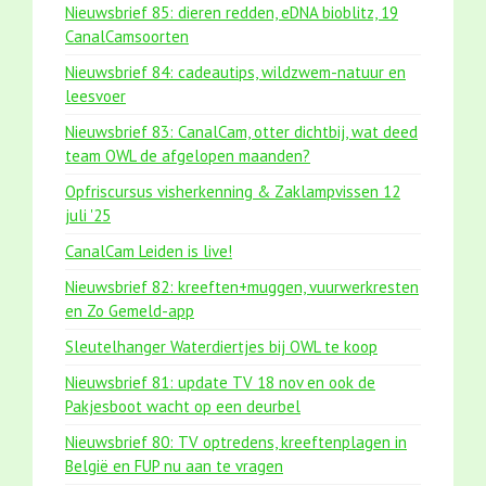
Nieuwsbrief 85: dieren redden, eDNA bioblitz, 19
CanalCamsoorten
Nieuwsbrief 84: cadeautips, wildzwem-natuur en
leesvoer
Nieuwsbrief 83: CanalCam, otter dichtbij, wat deed
team OWL de afgelopen maanden?
Opfriscursus visherkenning & Zaklampvissen 12
juli '25
CanalCam Leiden is live!
Nieuwsbrief 82: kreeften+muggen, vuurwerkresten
en Zo Gemeld-app
Sleutelhanger Waterdiertjes bij OWL te koop
Nieuwsbrief 81: update TV 18 nov en ook de
Pakjesboot wacht op een deurbel
Nieuwsbrief 80: TV optredens, kreeftenplagen in
België en FUP nu aan te vragen