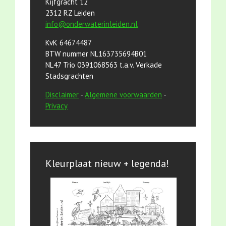
Kijfgracht 12
2312 RZ Leiden
info@onderwaterinleiden.nl
KvK 64674487
BTW nummer NL163735694B01
NL47 Trio 0391068563 t.a.v. Verkade
Stadsgrachten
Disclaimer
-
Algemene voorwaarden
-
Privacy
Kleurplaat nieuw + legenda!