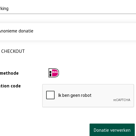
nonieme donatie
CHECKOUT
lmethode
cation code