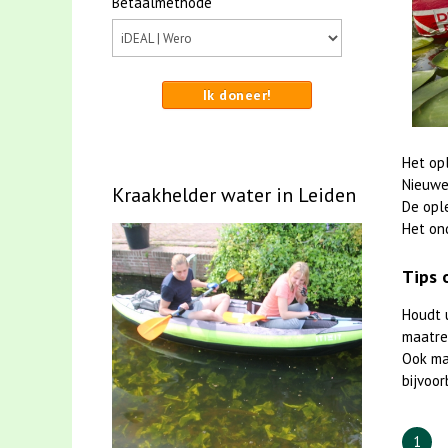
Betaalmethode
Ik doneer!
Het op
Nieuwe
Kraakhelder water in Leiden
De opl
Het on
Tips 
Houdt 
maatreg
Ook m
bijvoor
1