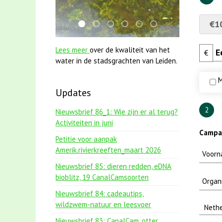
€1
mei2021 1 snoekje elly
mei2021 watervogelmethode fuut met
jun2021 28 brasem en rietvoorns 
smoelenboek fifi en karper ni
karper met kattenklimto
jun2021 zaklv 5 sno
Lees meer
over de kwaliteit van het
€
water in de stadsgrachten van Leiden.
M
Updates
2
Nieuwsbrief 86_1: Wie zijn er al terug?
Activiteiten in juni
Campag
Petitie voor aanpak
Amerik.rivierkreeften_maart 2026
Nieuwsbrief 85: dieren redden, eDNA
bioblitz, 19 CanalCamsoorten
Nieuwsbrief 84: cadeautips,
wildzwem-natuur en leesvoer
Nieuwsbrief 83: CanalCam, otter