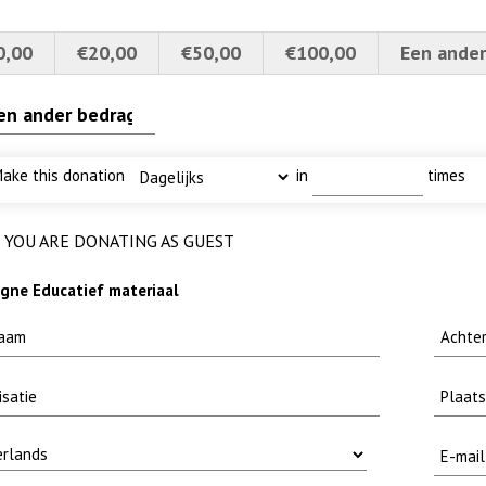
0,00
€20,00
€50,00
€100,00
Een ander
 baars
4a verscherpt
euwsbrief-
uw
ekje MOOI
ake this donation
in
times
YOU ARE DONATING AS GUEST
ne Educatief materiaal