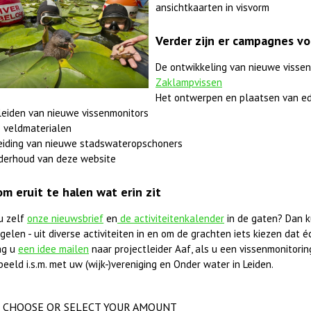
ansichtkaarten in visvorm
Verder zijn er campagnes vo
De ontwikkeling van nieuwe vissen
Zaklampvissen
Het ontwerpen en plaatsen van ed
leiden van nieuwe vissenmonitors
 veldmaterialen
eiding van nieuwe stadswateropschoners
derhoud van deze website
om eruit te halen wat erin zit
u zelf
onze nieuwsbrief
en
de activiteitenkalender
in de gaten? Dan k
elen - uit diverse activiteiten in en om de grachten iets kiezen dat éc
ag u
een idee mailen
naar projectleider Aaf, als u een vissenmonitorings
beeld i.s.m. met uw (wijk-)vereniging en Onder water in Leiden.
CHOOSE OR SELECT YOUR AMOUNT