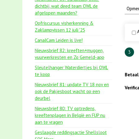
dichtbij, wat deed team OWL de
afgelopen maanden?
Opfriscursus visherkenning &
Zaklampvissen 12 juli '25
A
CanalCam Leiden is live!
Nieuwsbrief 82: kreeften+muggen,
3
vuurwerkresten en Zo Gemeld-app
Sleutelhanger Waterdiertjes bij OWL
te koop
Betaa
Nieuwsbrief 81: update TV 18 nov en
Verifi
ook de Pakjesboot wacht op een
deurbel
Nieuwsbrief 80: TV optredens,
kreeftenplagen in België en FUP nu
aan te vragen
Geslaagde reddingsactie Shellsloot