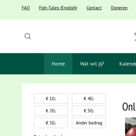
FAQ
Fish-Tales (English)
Contact
Doneren
Home
Wat wil jij?
Kalend
€ 10,-
€ 40,-
Onl
€ 20,-
€ 50,-
€ 30,-
Ander bedrag