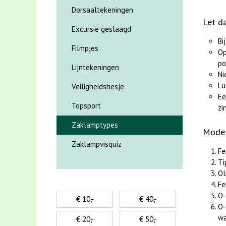
Dorsaaltekeningen
Let d
Excursie geslaagd
Bi
Filmpjes
Op
po
Lijntekeningen
Ni
Lu
Veiligheidshesje
Ee
Topsport
zi
Zaklamptypes
Mode
Zaklampvisquiz
Fe
Ti
Ol
Fe
O-
€ 10,-
€ 40,-
O-
wa
€ 20,-
€ 50,-