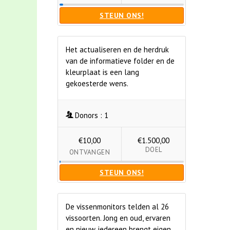
STEUN ONS!
Het actualiseren en de herdruk
van de informatieve folder en de
kleurplaat is een lang
gekoesterde wens.
Donors :
1
€10,00
€1.500,00
DOEL
ONTVANGEN
STEUN ONS!
De vissenmonitors telden al 26
vissoorten. Jong en oud, ervaren
en nieuw, iedereen brengt eigen