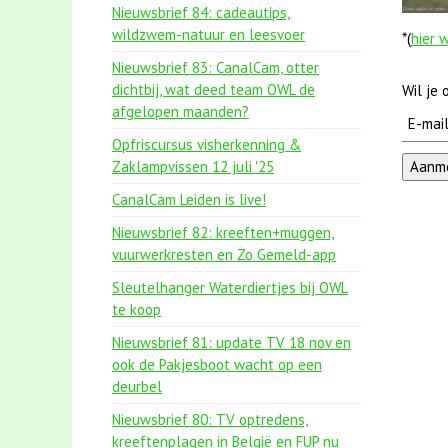
Nieuwsbrief 84: cadeautips,
wildzwem-natuur en leesvoer
*(
hier 
Nieuwsbrief 83: CanalCam, otter
dichtbij, wat deed team OWL de
Wil je
afgelopen maanden?
Opfriscursus visherkenning &
Zaklampvissen 12 juli '25
CanalCam Leiden is live!
Nieuwsbrief 82: kreeften+muggen,
vuurwerkresten en Zo Gemeld-app
Sleutelhanger Waterdiertjes bij OWL
te koop
Nieuwsbrief 81: update TV 18 nov en
ook de Pakjesboot wacht op een
deurbel
Nieuwsbrief 80: TV optredens,
kreeftenplagen in België en FUP nu