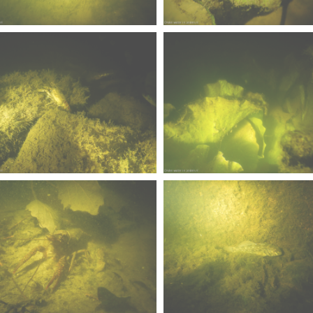
rs
rns 4a verscherpt
 MOOI
karper nieuwsbrief-