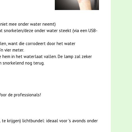
p niet mee onder water neemt)
at snorkelen/deze onder water steekt (via een USB-
elen, want die corrodeert door het water
n vier meter.
e hem in het waterlaat vallen. De lamp zal zeker
em snorkelend nog terug.
Voor de professionals!
e krijgen) lichtbundel: ideaal voor 's avonds onder