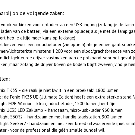
aarbij op de volgende zaken:
j voorkeur kiezen voor opladen via een USB-ingang (zolang je de lam
laden van de batterij via een externe oplader, als je met de lamp ga
ort heb je altijd meer kans op lekkage)
et kiezen voor een inductielader (zie optie 3) als je ermee gaat snork
men/lichtsterkte minstens 1.200 voor een sloot/grachtbreedte van zo'
n lichtgekleurde drijver vastmaken aan de polsband, voor het geval j
nken, maar zolang de drijver boven de bodem blijft zweven, vind je h
llen:
nix TK35 – die raak je niet kwijt in een broekzak! 1800 lumen
p: de Fenix TK35 UE (Ultimate Edition) heeft een extra sterke stand. 
ight M2R Warrior – klein, inductielader, 1500 lumen, heel fijn.
nix UC35 LED Zaklamp – handzaam, micro-usb-lader, 960 lumen
light S30R2 – handzaam en met handig laadstation, 900 lumen
light Seeker2 - handzaam en met zeer breed uitwaaierende (niet smal t
ter - voor de professional die géén smalle bundel wil.