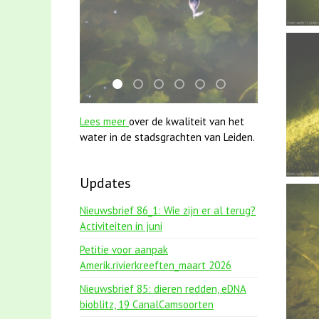
mei2021 watervogelmethode fuut met baa
mei2021 1 snoekje elly
karper met kattenklimtouw
jun2021 28 brasem en rietvoo
jun2021 zaklv 5 snoekje
smoelenboek fifi en 
Lees meer
over de kwaliteit van het
water in de stadsgrachten van Leiden.
Updates
Nieuwsbrief 86_1: Wie zijn er al terug?
Activiteiten in juni
Petitie voor aanpak
Amerik.rivierkreeften_maart 2026
Nieuwsbrief 85: dieren redden, eDNA
bioblitz, 19 CanalCamsoorten