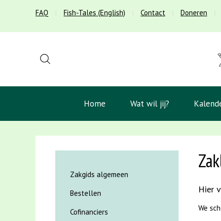
FAQ
Fish-Tales (English)
Contact
Doneren
Home
Wat wil jij?
Kalend
Zak
Zakgids algemeen
Hier 
Bestellen
We scho
Cofinanciers