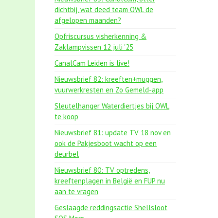
dichtbij, wat deed team OWL de
afgelopen maanden?
Opfriscursus visherkenning &
Zaklampvissen 12 juli '25
CanalCam Leiden is live!
Nieuwsbrief 82: kreeften+muggen,
vuurwerkresten en Zo Gemeld-app
Sleutelhanger Waterdiertjes bij OWL
te koop
Nieuwsbrief 81: update TV 18 nov en
ook de Pakjesboot wacht op een
deurbel
Nieuwsbrief 80: TV optredens,
kreeftenplagen in België en FUP nu
aan te vragen
Geslaagde reddingsactie Shellsloot