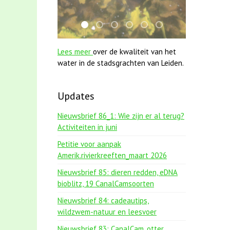
jun2021 28 brasem en rietvoorns 4a versch
mei2021 1 snoekje elly
jun2021 zaklv 5 snoekje MOOI
mei2021 watervogelmethode 
smoelenboek fifi en karp
karper met kattenk
Lees meer
over de kwaliteit van het
water in de stadsgrachten van Leiden.
Updates
Nieuwsbrief 86_1: Wie zijn er al terug?
Activiteiten in juni
Petitie voor aanpak
Amerik.rivierkreeften_maart 2026
Nieuwsbrief 85: dieren redden, eDNA
bioblitz, 19 CanalCamsoorten
Nieuwsbrief 84: cadeautips,
wildzwem-natuur en leesvoer
Nieuwsbrief 83: CanalCam, otter