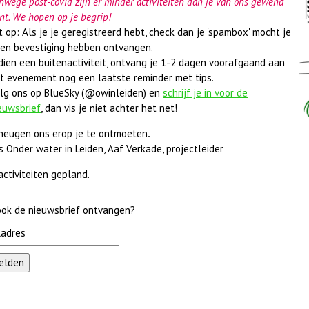
nwege post-covid zijn er minder activiteiten dan je van ons gewend
nt. We hopen op je begrip!
t op: Als je je geregistreerd hebt, check dan je 'spambox' mocht je
en bevestiging hebben ontvangen.
dien een buitenactiviteit, ontvang je 1-2 dagen voorafgaand aan
t evenement nog een laatste reminder met tips.
lg ons op BlueSky (@owinleiden) en
s
chrijf je in voor de
euwsbrief
, dan vis je niet achter het net!
heugen ons erop je te ontmoeten
.
 Onder water in Leiden, Aaf Verkade, projectleider
 activiteiten gepland.
 ook de nieuwsbrief ontvangen?