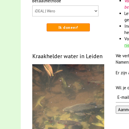
Betaalmethode
Va
be
Le
ge
In
Ik doneer!
he
Vo
ni
Kraakhelder water in Leiden
We ver
Namens
Er zijn
Wil je