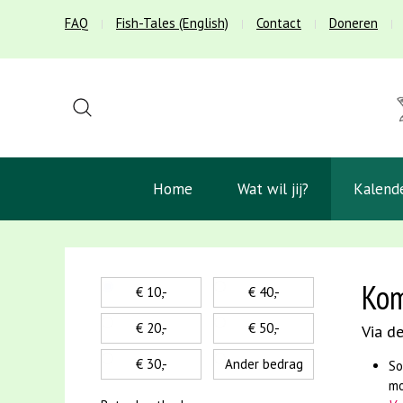
FAQ
Fish-Tales (English)
Contact
Doneren
Home
Wat wil jij?
Kalend
Kom
€ 10,-
€ 40,-
€ 20,-
€ 50,-
Via de
€ 30,-
Ander bedrag
So
mo