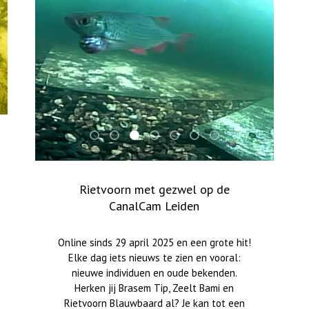
iale toestemming)
tier)
Een groepje voorns op de CanalCam Leiden
CanalCam Leiden
Rietvoorn met gezwel op de CanalCam
Zeelt Hazelip op CanalCam Leide
Visbroed op CanalCam Leiden
De gehavende staart van
Een onderonsje met
Zeelt Hazelip op CanalCam Leiden
Rietvoorn met gezwel op de
CanalCam Leiden
Online sinds 29 april 2025 en een grote hit!
Elke dag iets nieuws te zien en vooral:
Online sinds 29 april 2025 en een grote hit!
nieuwe individuen en oude bekenden.
Elke dag iets nieuws te zien en vooral:
Herken jij Brasem Tip, Zeelt Hazelip en
nieuwe individuen en oude bekenden.
Rietvoorn Blauwbaard al? Je kan tot een
Herken jij Brasem Tip, Zeelt Bami en
paar uur terugkijken, dus je mist geen vis!
Rietvoorn Blauwbaard al? Je kan tot een