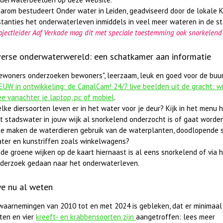
arom bestudeert Onder water in Leiden, geadviseerd door de lokale 
stanties het onderwaterleven inmiddels in veel meer wateren in de st
ojectleider Aaf Verkade mag dit met speciale toestemming ook snorkelend
verse onderwaterwereld: een schatkamer aan informatie
ewoners onderzoeken bewoners", leerzaam, leuk en goed voor de buur
EUW in ontwikkeling: de CanalCam! 24/7 live beelden uit de gracht: wie
e vanachter je laptop, pc of mobiel
.
lke diersoorten leven er in het water voor je deur? Kijk in het menu hi
t stadswater in jouw wijk al snorkelend onderzocht is of gaat worden
e maken de waterdieren gebruik van de waterplanten, doodlopende s
ter en kunstriffen zoals winkelwagens?
 de groene wijken op de kaart hiernaast is al eens snorkelend of via
derzoek gedaan naar het onderwaterleven.
e nu al weten
 waarnemingen van 2010 tot en met 2024 is gebleken, dat er minimaal
ten en vier
kreeft- en krabbensoorten zijn
aangetroffen: lees meer
erscherpt
brief-
fuut met baars
 MOOI
lly