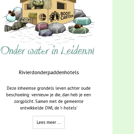
De aal
Amerikaanse rivierkreeften
Rivierdonderpaddenhotels
Schildpadden in de gracht
Zeelt-dubbeltelling in het Smoelen
Dode dieren, minstens zo intere
 Leiden
n
 deels blinde Zeelt Link op CanalCam Leiden
 een Zeelt op CanalCam Leiden
Rivierdonderpaddenhotels
Schildpadden in de gracht
Soms met aquarium(planten) en al uitgezet:
Deze inheemse grondels leven achter oude
beschoeiing: vernieuw je die, dan heb je een
dat is zowel voor de dieren zelf als de
stadsnatuur niet goed. Samen met RAVON
zorgplicht. Samen met de gemeente
onderzoeken we de populatiegrootte in
ontwikkelde OWL de 'r-hotels'
Leiden.
Lees meer ...
Lees meer ...