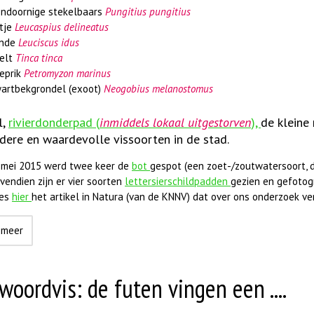
endoornige stekelbaars
Pungitius pungitius
tje
Leucaspius delineatus
inde
Leuciscus idus
elt
Tinca tinca
eprik
Petromyzon marinus
artbekgrondel (exoot)
Neogobius melanostomus
l,
rivierdonderpad (
inmiddels lokaal uitgestorven
),
de kleine
ndere en waardevolle vissoorten in de stad.
 mei 2015 werd twee keer de
bot
gespot (een zoet-/zoutwatersoort, 
vendien zijn er vier soorten
lettersierschildpadden
gezien en gefotog
ees
hier
het artikel in Natura (van de KNNV) dat over ons onderzoek ver
 meer
woordvis: de futen vingen een ....