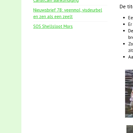
CanalCam aankondiging
De tit
Nieuwsbrief 78: veenmol, visdeurbel
en zen als een zeelt
Ee
Er
SOS Shellsloot Mors
De
br
Zo
zi
Aa