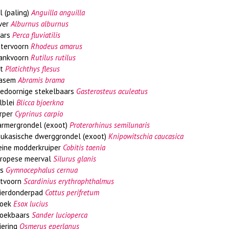
l (paling)
Anguilla anguilla
ver
Alburnus alburnus
ars
Perca fluviatilis
ttervoorn
Rhodeus amarus
ankvoorn
Rutilus rutilus
ot
Platichthys flesus
rasem
Abramis brama
iedoornige stekelbaars
Gasterosteus aculeatus
lblei
Blicca bjoerkna
rper
Cyprinus carpio
rmergrondel (exoot)
Proterorhinus semilunaris
ukasische dwerggrondel (exoot)
Knipowitschia caucasica
eine modderkruiper
Cobitis taenia
ropese meerval
Silurus glanis
os
Gymnocephalus cernua
etvoorn
Scardinius erythrophthalmus
vierdonderpad
Cottus perifretum
noek
Esox lucius
oekbaars
Sander lucioperca
iering
Osmerus eperlanus