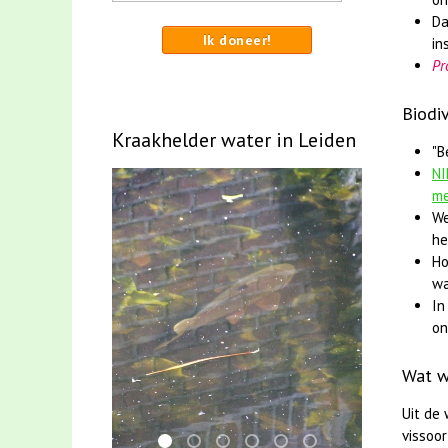
Da
Ik doneer!
in
Pr
Biodi
Kraakhelder water in Leiden
"B
NI
me
We
he
Ho
wa
In
on
Wat w
Uit de
vissoor
karper met kattenklimtouw
jun2021 28 brasem en rietvoorns 4a v
smoelenboek fifi en karper nieuws
mei2021 watervogelmethode 
jun2021 zaklv 5 snoekje
mei2021 1 snoekje e