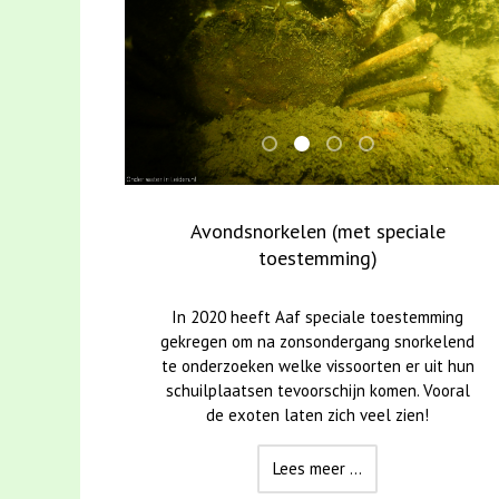
Havenwijk-Zuid
Avondsnorkelen (met spec
Leidse Hout (Houtkwar
Zoetwaterspons
Avondsnorkelen (met speciale
toestemming)
In 2020 heeft Aaf speciale toestemming
gekregen om na zonsondergang snorkelend
te onderzoeken welke vissoorten er uit hun
schuilplaatsen tevoorschijn komen. Vooral
de exoten laten zich veel zien!
Lees meer ...