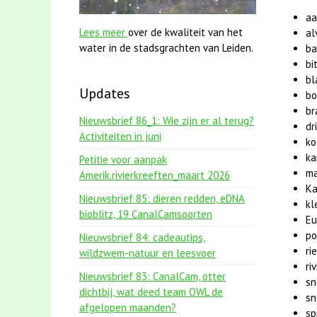
aa
Lees meer
over de kwaliteit van het
al
water in de stadsgrachten van Leiden.
ba
bi
bl
Updates
b
b
Nieuwsbrief 86_1: Wie zijn er al terug?
dr
Activiteiten in juni
ko
ka
Petitie voor aanpak
ma
Amerik.rivierkreeften_maart 2026
Ka
Nieuwsbrief 85: dieren redden, eDNA
kl
bioblitz, 19 CanalCamsoorten
Eu
p
Nieuwsbrief 84: cadeautips,
ri
wildzwem-natuur en leesvoer
ri
Nieuwsbrief 83: CanalCam, otter
s
dichtbij, wat deed team OWL de
sn
afgelopen maanden?
sp