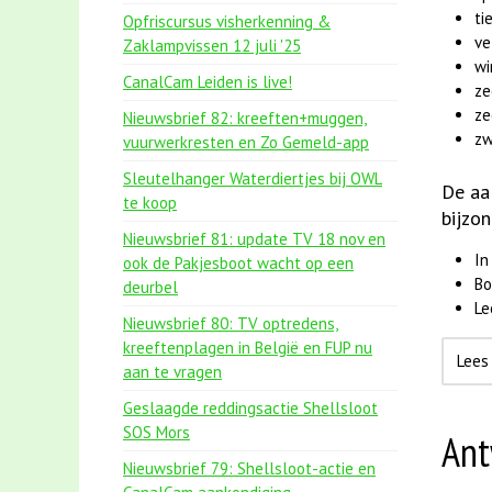
ti
Opfriscursus visherkenning &
ve
Zaklampvissen 12 juli '25
w
CanalCam Leiden is live!
ze
ze
Nieuwsbrief 82: kreeften+muggen,
zw
vuurwerkresten en Zo Gemeld-app
Sleutelhanger Waterdiertjes bij OWL
De aa
te koop
bijzo
Nieuwsbrief 81: update TV 18 nov en
In
ook de Pakjesboot wacht op een
Bo
deurbel
L
Nieuwsbrief 80: TV optredens,
kreeftenplagen in België en FUP nu
Lees
aan te vragen
Geslaagde reddingsactie Shellsloot
SOS Mors
Ant
Nieuwsbrief 79: Shellsloot-actie en