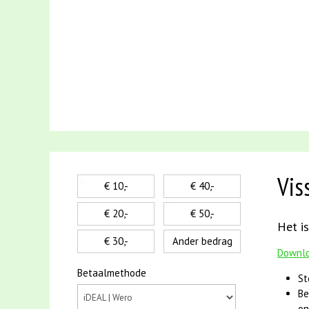
Vis
€ 10,-
€ 40,-
€ 20,-
€ 50,-
Het is
€ 30,-
Ander bedrag
Downlo
Betaalmethode
St
Be
on