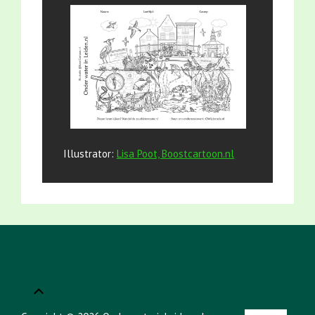
Illustrator:
Lisa Poot, Boostcartoon.nl