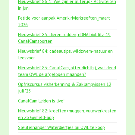
Nieuwsbrief 86_1: Wie zijn er al terug? Activiteiten
in juni
Petitie voor aanpak Amerik.rivierkreeften_maart
2026
Nieuwsbrief 85: dieren redden, eDNA bioblitz, 19
CanalCamsoorten
Nieuwsbrief 84: cadeautips, wildzwem-natuur en
leesvoer
Nieuwsbrief 83: CanalCam, otter dichtbij, wat deed
team OWL de afgelopen maanden?
Opfriscursus visherkenning & Zaklampvissen 12
juli '25
CanalCam Leiden is live!
Nieuwsbrief 82: kreeften+muggen, vuurwerkresten
en Zo Gemeld-app
Sleutelhanger Waterdiertjes bij OWL te koop