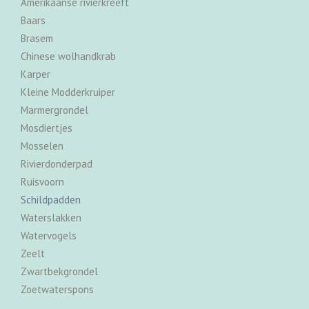
Amerikaanse rivierkreeft
Baars
Brasem
Chinese wolhandkrab
Karper
Kleine Modderkruiper
Marmergrondel
Mosdiertjes
Mosselen
Rivierdonderpad
Ruisvoorn
Schildpadden
Waterslakken
Watervogels
Zeelt
Zwartbekgrondel
Zoetwaterspons