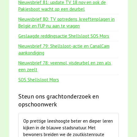
Nieuwsbrief 81: update TV 18 nov en ook de
Pakjesboot wacht op een deurbel
Nieuwsbrief 80: TV optredens, kreeftenplagen in
België en FUP nu aan te vragen
Geslaagde reddingsactie Shellsloot SOS Mors
Nieuwsbrief 79: Shellsloot-actie en CanalCam
aankondiging
Nieuwsbrief 78: veenmol, visdeurbel en zen als
een zeelt
SOS Shellsloot Mors
Steun ons grachtonderzoek en
opschoonwerk
Op prettige leeshoogte beter en dieper leren
kijken in de blauwe stadsnatuur. Met
bewoners breiden we de zoutkistenroute