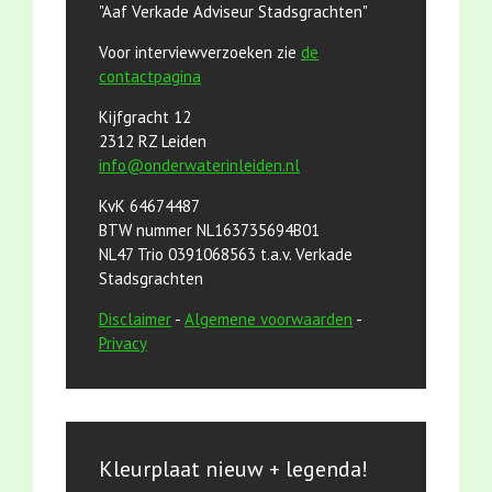
"Aaf Verkade Adviseur Stadsgrachten"
Voor interviewverzoeken zie
de
contactpagina
Kijfgracht 12
2312 RZ Leiden
info@onderwaterinleiden.nl
KvK 64674487
BTW nummer NL163735694B01
NL47 Trio 0391068563 t.a.v. Verkade
Stadsgrachten
Disclaimer
-
Algemene voorwaarden
-
Privacy
Kleurplaat nieuw + legenda!