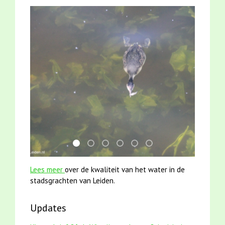
mei2021 watervogelmethode fuut met baars
smoelenboek fifi en karper nieuwsbrief-
mei2021 1 snoekje elly
jun2021 28 brasem en rietvoorn
karper met kattenklimtou
jun2021 zaklv 5 snoek
Lees meer
over de kwaliteit van het water in de
stadsgrachten van Leiden.
Updates