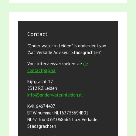
Contact
"Onder water in Leiden" is onderdeel van
"Aaf Verkade Adviseur Stadsgrachten"
Voor interviewverzoeken zie
de
contactpagina
Kijfgracht 12
2312 RZ Leiden
info@onderwaterinleiden.nl
KvK 64674487
BTW nummer NL163735694B01
NL47 Trio 0391068563 t.a.v. Verkade
Stadsgrachten