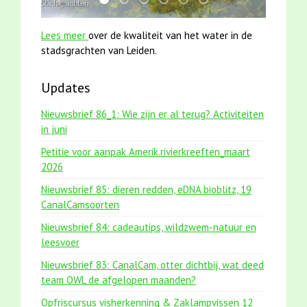
mei2021 1 snoekje elly
smoelenboek fifi en karper nieuwsbrief-
karper met kattenklimtouw
jun2021 28 brasem en rietvoorn
mei2021 watervogelmethod
jun2021 zaklv 5 snoek
Lees meer
over de kwaliteit van het water in de
stadsgrachten van Leiden.
Updates
Nieuwsbrief 86_1: Wie zijn er al terug? Activiteiten
in juni
Petitie voor aanpak Amerik.rivierkreeften_maart
2026
Nieuwsbrief 85: dieren redden, eDNA bioblitz, 19
CanalCamsoorten
Nieuwsbrief 84: cadeautips, wildzwem-natuur en
leesvoer
Nieuwsbrief 83: CanalCam, otter dichtbij, wat deed
team OWL de afgelopen maanden?
Opfriscursus visherkenning & Zaklampvissen 12