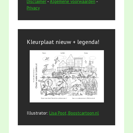
Disclaimer
-
Algemene voorwaarden
-
Privacy
Kleurplaat nieuw + legenda!
Illustrator:
Lisa Poot, Boostcartoon.nl