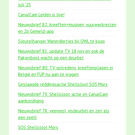
juli '25
CanalCam Leiden is live!
Nieuwsbrief 82: kreeften+muggen, vuurwerkresten
en Zo Gemeld-app
Sleutelhanger Waterdiertjes bij OWL te koop
Nieuwsbrief 81: update TV 18 nov en ook de
Pakjesboot wacht op een deurbel
Nieuwsbrief 80: TV optredens, kreeftenplagen in
België en FUP nu aan te vragen
Geslaagde reddingsactie Shellsloot SOS Mors
Nieuwsbrief 79: Shellsloot-actie en CanalCam
aankondiging
Nieuwsbrief 78: veenmol, visdeurbel en zen als
een zeelt
SOS Shellsloot Mors