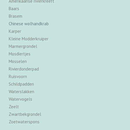
Amerikaanse rivierkreeft
Baars
Brasem
Chinese wolhandkrab
Karper
Kleine Modderkruiper
Marmergrondel
Mosdiertjes
Mosselen
Rivierdonderpad
Ruisvoorn
Schildpadden
Waterslakken
Watervogels
Zeelt
Zwartbekgrondel
Zoetwaterspons