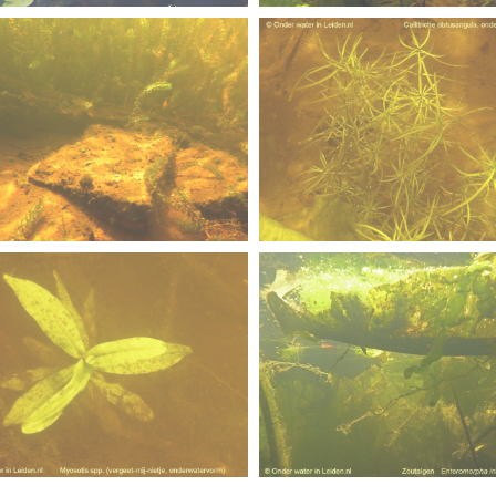
rs
euwsbrief-
n rietvoorns 4a verscherpt