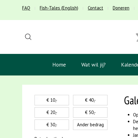
FAQ
Fish-Tales (English)
Contact
Doneren
Home
Wat wil jij?
Kalend
Gal
€ 10,-
€ 40,-
€ 20,-
€ 50,-
Op
De
€ 30,-
Ander bedrag
he
Ja