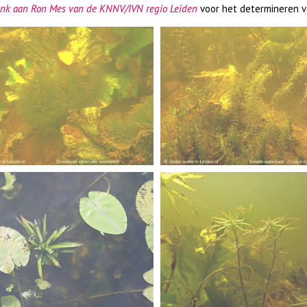
nk aan Ron Mes van de KNNV/IVN regio Leiden
voor het determineren v