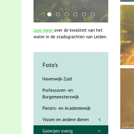
mei2021 watervogelmethode fuut met baa
jun2021 zaklv 5 snoekje MOOI
karper met kattenklimtouw
smoelenboek fifi en karper ni
mei2021 1 snoekje elly
jun2021 28 brasem e
Lees meer
over de kwaliteit van het
water in de stadsgrachten van Leiden.
Foto's
Havenwijk-Zuid
Professoren- en
Burgemeesterswijk
Pieters- en Academiewijk
Vissen en andere dieren
Galerijen overig