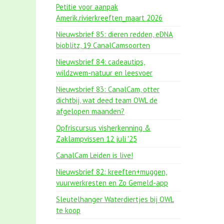
Petitie voor aanpak
Amerik.rivierkreeften_maart 2026
Nieuwsbrief 85: dieren redden, eDNA
bioblitz, 19 CanalCamsoorten
Nieuwsbrief 84: cadeautips,
wildzwem-natuur en leesvoer
Nieuwsbrief 83: CanalCam, otter
dichtbij, wat deed team OWL de
afgelopen maanden?
Opfriscursus visherkenning &
Zaklampvissen 12 juli '25
CanalCam Leiden is live!
Nieuwsbrief 82: kreeften+muggen,
vuurwerkresten en Zo Gemeld-app
Sleutelhanger Waterdiertjes bij OWL
te koop