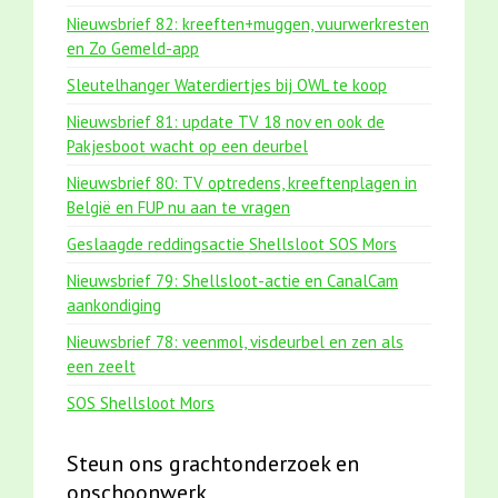
Nieuwsbrief 82: kreeften+muggen, vuurwerkresten
en Zo Gemeld-app
Sleutelhanger Waterdiertjes bij OWL te koop
Nieuwsbrief 81: update TV 18 nov en ook de
Pakjesboot wacht op een deurbel
Nieuwsbrief 80: TV optredens, kreeftenplagen in
België en FUP nu aan te vragen
Geslaagde reddingsactie Shellsloot SOS Mors
Nieuwsbrief 79: Shellsloot-actie en CanalCam
aankondiging
Nieuwsbrief 78: veenmol, visdeurbel en zen als
een zeelt
SOS Shellsloot Mors
Steun ons grachtonderzoek en
opschoonwerk