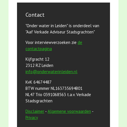
Contact
"Onder water in Leiden" is onderdeel van
"Aaf Verkade Adviseur Stadsgrachten"
Voor interviewverzoeken zie
de
contactpagina
Kijfgracht 12
2312 RZ Leiden
info@onderwaterinleiden.nl
KvK 64674487
BTW nummer NL163735694B01
NL47 Trio 0391068563 t.a.v. Verkade
Stadsgrachten
Disclaimer
-
Algemene voorwaarden
-
Privacy