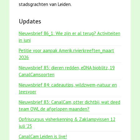
stadsgrachten van Leiden.
Updates
Nieuwsbrief 86_1: Wie zijn er al terug? Activiteiten
in juni
Petitie voor aanpak Amerik.rivierkreeften_maart
2026
Nieuwsbrief 85: dieren redden, eDNA bioblitz, 19
CanalCamsoorten
Nieuwsbrief 84: cadeautips, wildzwem-natuur en
leesvoer
Nieuwsbrief 83: CanalCam, otter dichtbij, wat deed
team OWL de afgelopen maanden?
Opfriscursus visherkenning & Zaklampvissen 12
juli '25
CanalCam Leiden is live!