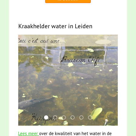
Kraakhelder water in Leiden
smoelenboek fifi en karper nieuwsbrief-
mei2021 watervogelmethode fuut met b
jun2021 zaklv 5 snoekje MOOI
karper met kattenklimtouw
jun2021 28 brasem en riet
mei2021 1 snoekje ell
Lees meer
over de kwaliteit van het water in de