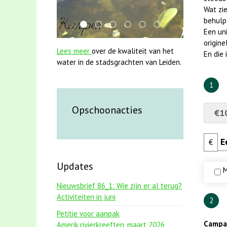
Wat zie
behulp
smoelenboek fifi en karper nieuwsbrief-
jun2021 28 brasem en rietvoorns 4a v
karper met kattenklimtouw
jun2021 zaklv 5 snoekje MOO
mei2021 watervogelmeth
mei2021 1 snoekje e
Een uni
origine
Lees meer
over de kwaliteit van het
En die
water in de stadsgrachten van Leiden.
1
Opschoonacties
€1
€
Updates
M
Nieuwsbrief 86_1: Wie zijn er al terug?
Activiteiten in juni
2
Petitie voor aanpak
Campag
Amerik.rivierkreeften_maart 2026