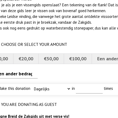
 je als je een vissengids openslaat? Een tekening van de flank! Dat is
 van deze gids leer je vissen ook van bovenaf goed herkennen.
erscherpt
I
ode fuut met baars
lly
eke Leidse vinding, die vanwege het grote aantal ontdekte vissoorten 
le eerste druk past in je broekzak, vandaar de Zakgids.
 is ook nog eens gedrukt op waterbestendig stonepaper, dus kan alle 
CHOOSE OR SELECT YOUR AMOUNT
0,00
€20,00
€50,00
€100,00
Een ander
ake this donation
in
times
YOU ARE DONATING AS GUEST
ne Breid de Zakgids uit met verse vis!