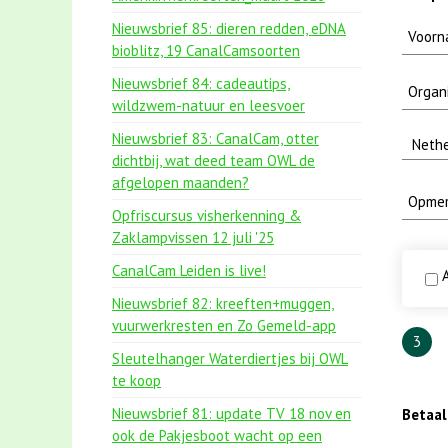
Nieuwsbrief 85: dieren redden, eDNA
bioblitz, 19 CanalCamsoorten
Nieuwsbrief 84: cadeautips,
wildzwem-natuur en leesvoer
Nieuwsbrief 83: CanalCam, otter
dichtbij, wat deed team OWL de
afgelopen maanden?
Opfriscursus visherkenning &
Zaklampvissen 12 juli '25
CanalCam Leiden is live!
A
Nieuwsbrief 82: kreeften+muggen,
vuurwerkresten en Zo Gemeld-app
3
Sleutelhanger Waterdiertjes bij OWL
te koop
Nieuwsbrief 81: update TV 18 nov en
Betaa
ook de Pakjesboot wacht op een