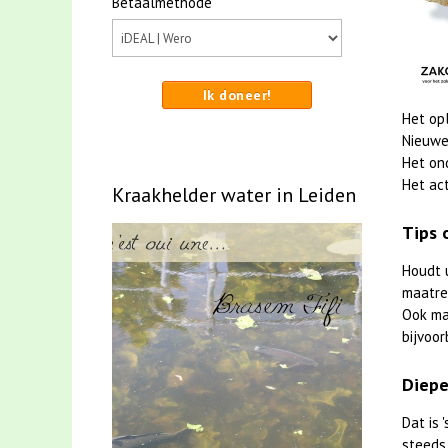
Betaalmethode
Ik doneer!
Het op
Nieuwe
Het on
Het act
Kraakhelder water in Leiden
Tips 
Houdt 
maatreg
Ook m
bijvoor
Diepe
Dat is
steeds