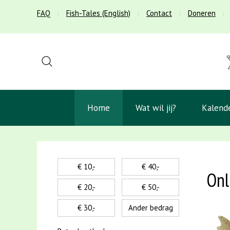
FAQ
Fish-Tales (English)
Contact
Doneren
Home
Wat wil jij?
Kalend
€ 10,-
€ 40,-
Onl
€ 20,-
€ 50,-
€ 30,-
Ander bedrag