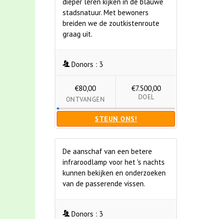
dieper leren kijken in de blauwe
stadsnatuur. Met bewoners
breiden we de zoutkistenroute
graag uit.
Donors :
3
€80,00
€7.500,00
DOEL
ONTVANGEN
STEUN ONS!
De aanschaf van een betere
infraroodlamp voor het 's nachts
kunnen bekijken en onderzoeken
van de passerende vissen.
Donors :
3