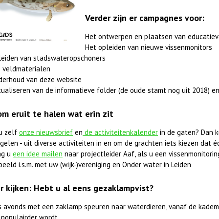
Verder zijn er campagnes voor:
Het ontwerpen en plaatsen van educatiev
Het opleiden van nieuwe vissenmonitors
leiden van stadswateropschoners
 veldmaterialen
derhoud van deze website
ualiseren van de informatieve folder (de oude stamt nog uit 2018) en
om eruit te halen wat erin zit
u zelf
onze nieuwsbrief
en
de activiteitenkalender
in de gaten? Dan k
elen - uit diverse activiteiten in en om de grachten iets kiezen dat éc
ag u
een idee mailen
naar projectleider Aaf, als u een vissenmonitorings
beeld i.s.m. met uw (wijk-)vereniging en Onder water in Leiden
r kijken: Hebt u al eens gezaklampvist?
 's avonds met een zaklamp speuren naar waterdieren, vanaf de kadem
 populairder wordt.