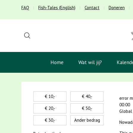
FAQ
Fish-Tales (English)
Contact
Doneren
Home
Wat wil jij?
Kalend
€ 10,-
€ 40,-
error 
00:00
€ 20,-
€ 50,-
Global 
€ 30,-
Ander bedrag
Nowaday