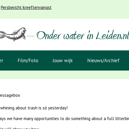
Persbericht kreeftenvangst
er
Film/Foto
Jouw wijk
Nieuws/Archief
messagebox
whining about trash is só yesterday!
s we have many opportunities to do something about a full litterbin o