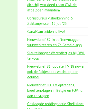
dichtbij, wat deed team OWL de
afgelopen maanden?
Opfriscursus visherkenning &
Zaklampvissen 12 juli '25
CanalCam Leiden is live!
Nieuwsbrief 82: kreeften+muggen,
vuurwerkresten en Zo Gemeld-app
Sleutelhanger Waterdiertjes bij OWL
te koop
Nieuwsbrief 81: update TV 18 nov en
ook de Pakjesboot wacht op een
deurbel
Nieuwsbrief 80: TV optredens,
kreeftenplagen in België en FUP nu
aan te vragen
Geslaagde reddingsactie Shellsloot