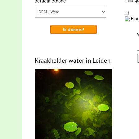
This qu
Betaalmethode
Flag
Ik doneer!
Kraakhelder water in Leiden