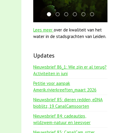
jun2021 zaklv 5 snoekje MOOI
mei2021 watervogelmethode fuut met
smoelenboek fifi en karper nieuws
karper met kattenklimtouw
jun2021 28 brasem en ri
mei2021 1 snoekje e
Lees meer
over de kwaliteit van het
water in de stadsgrachten van Leiden.
Updates
Nieuwsbrief 86_1: Wie zijn er al terug?
Activiteiten in juni
Petitie voor aanpak
Amerik.rivierkreeften_maart 2026
Nieuwsbrief 85: dieren redden, eDNA
bioblitz, 19 CanalCamsoorten
Nieuwsbrief 84: cadeautips,
wildzwem-natuur en leesvoer
Nieuwsbrief 83: CanalCam, otter