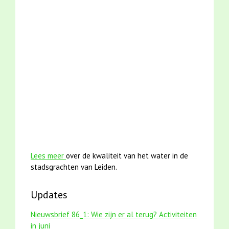
smoelenboek fifi en karper nieuwsbrief-
mei2021 1 snoekje elly
mei2021 watervogelmethode fuut m
karper met kattenklimtouw
jun2021 28 brasem en riet
jun2021 zaklv 5 snoek
Lees meer
over de kwaliteit van het water in de
stadsgrachten van Leiden.
Updates
Nieuwsbrief 86_1: Wie zijn er al terug? Activiteiten
in juni