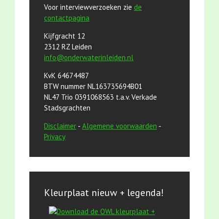
Voor interviewverzoeken zie
de
contactpagina
Kijfgracht 12
2312 RZ Leiden
info@onderwaterinleiden.nl
KvK 64674487
BTW nummer NL163735694B01
NL47 Trio 0391068563 t.a.v. Verkade
Stadsgrachten
Disclaimer
-
Algemene voorwaarden
-
Privacy
Kleurplaat nieuw + legenda!