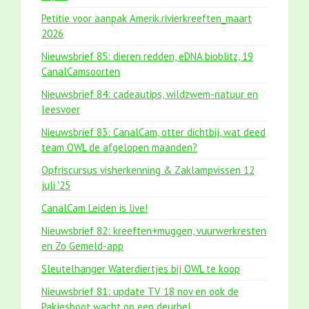
Petitie voor aanpak Amerik.rivierkreeften_maart
2026
Nieuwsbrief 85: dieren redden, eDNA bioblitz, 19
CanalCamsoorten
Nieuwsbrief 84: cadeautips, wildzwem-natuur en
leesvoer
Nieuwsbrief 83: CanalCam, otter dichtbij, wat deed
team OWL de afgelopen maanden?
Opfriscursus visherkenning & Zaklampvissen 12
juli '25
CanalCam Leiden is live!
Nieuwsbrief 82: kreeften+muggen, vuurwerkresten
en Zo Gemeld-app
Sleutelhanger Waterdiertjes bij OWL te koop
Nieuwsbrief 81: update TV 18 nov en ook de
Pakjesboot wacht op een deurbel