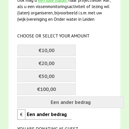
Ook mag u
een idee mailen
naar projectleider Aaf,
als u een vissenmonitoringsactiviteit of lezing wil
(laten) organiseren, bijvoorbeeld i.s.m. met uw
(wijk-)vereniging en Onder water in Leiden
CHOOSE OR SELECT YOUR AMOUNT
€10,00
€20,00
€50,00
€100,00
Een ander bedrag
€
YOU ARE DONATING AS GUEST