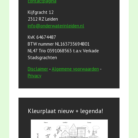
contactpagina
Kijfgracht 12
2312 RZ Leiden
info@onderwaterinleiden.nl
KvK 64674487
BTW nummer NL163735694B01
NL47 Trio 0391068563 t.a.v. Verkade
Stadsgrachten
Disclaimer
-
Algemene voorwaarden
-
Privacy
Kleurplaat nieuw + legenda!