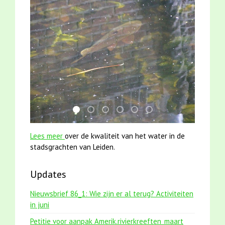
karper met kattenklimtouw
smoelenboek fifi en karper nieuwsbrief-
mei2021 1 snoekje elly
mei2021 watervogelmethode fu
jun2021 28 brasem en riet
jun2021 zaklv 5 snoek
Lees meer
over de kwaliteit van het water in de
stadsgrachten van Leiden.
Updates
Nieuwsbrief 86_1: Wie zijn er al terug? Activiteiten
in juni
Petitie voor aanpak Amerik.rivierkreeften_maart