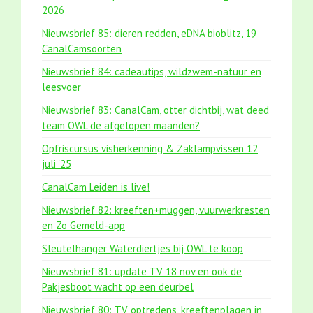
2026
Nieuwsbrief 85: dieren redden, eDNA bioblitz, 19
CanalCamsoorten
Nieuwsbrief 84: cadeautips, wildzwem-natuur en
leesvoer
Nieuwsbrief 83: CanalCam, otter dichtbij, wat deed
team OWL de afgelopen maanden?
Opfriscursus visherkenning & Zaklampvissen 12
juli '25
CanalCam Leiden is live!
Nieuwsbrief 82: kreeften+muggen, vuurwerkresten
en Zo Gemeld-app
Sleutelhanger Waterdiertjes bij OWL te koop
Nieuwsbrief 81: update TV 18 nov en ook de
Pakjesboot wacht op een deurbel
Nieuwsbrief 80: TV optredens, kreeftenplagen in