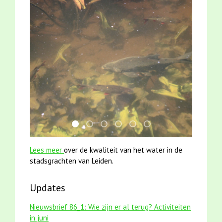
jun2021 28 brasem en rietvoorns 4a verscher
karper met kattenklimtouw
jun2021 zaklv 5 snoekje MOOI
mei2021 watervogelmethode fu
mei2021 1 snoekje elly
smoelenboek fifi en ka
Lees meer
over de kwaliteit van het water in de
stadsgrachten van Leiden.
Updates
Nieuwsbrief 86_1: Wie zijn er al terug? Activiteiten
in juni