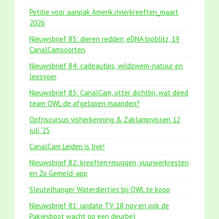
Petitie voor aanpak Amerik.rivierkreeften_maart
2026
Nieuwsbrief 85: dieren redden, eDNA bioblitz, 19
CanalCamsoorten
Nieuwsbrief 84: cadeautips, wildzwem-natuur en
leesvoer
Nieuwsbrief 83: CanalCam, otter dichtbij, wat deed
team OWL de afgelopen maanden?
Opfriscursus visherkenning & Zaklampvissen 12
juli '25
CanalCam Leiden is live!
Nieuwsbrief 82: kreeften+muggen, vuurwerkresten
en Zo Gemeld-app
Sleutelhanger Waterdiertjes bij OWL te koop
Nieuwsbrief 81: update TV 18 nov en ook de
Pakjesboot wacht op een deurbel