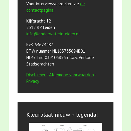
Voor interviewverzoeken zie
de
contactpagina
Kijfgracht 12
2312 RZ Leiden
info@onderwaterinleiden.nl
KvK 64674487
BTW nummer NL163735694B01
NL47 Trio 0391068563 t.a.v. Verkade
Stadsgrachten
Disclaimer
-
Algemene voorwaarden
-
Privacy
Kleurplaat nieuw + legenda!