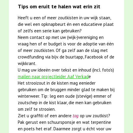
Tips om eruit te halen wat erin zit
Heeft u een of meer zoutkisten in uw wijk staan,
die wel een opknapbeurt én een educatieve plaat
of zelfs een serie kan gebruiken?
Neem contact op met uw (wijk-)vereniging en
vraag hen of er budget is voor de adoptie van één
of meer zoutkisten. Of ga zelf aan de slag met
crowdfunding via bijv. de buurtapp, Facebook of de
wijkkrant.
U mag uw ideeën over tekst en inhoud (incl. foto's)
mailen naar projectleider Aaf Verkad
e
Het strooizout in de kisten mag eenieder
gebruiken om de bruggen minder glad te maken bij
winterweer. Tip: leg een oude (stevige) emmer of
zoutschep in de kist klaar, die men kan gebruiken
om zelf te strooien.
Ziet u graffiti of een andere
tag
op uw zoutkist?
Pak gerust een schuursponsje en wat terpentine
en poets het eraf. Daarmee zorgt u écht voor uw