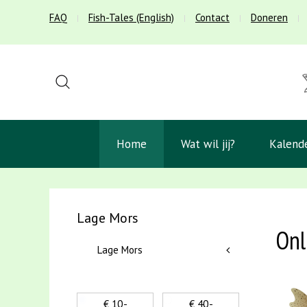
FAQ
Fish-Tales (English)
Contact
Doneren
Home
Wat wil jij?
Kalend
Lage Mors
Onl
Lage Mors
€ 10,-
€ 40,-