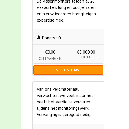
De vissenmonitors telden al 26
vissoorten. Jong en oud, ervaren
en nieuw, iedereen brengt eigen
expertise mee.
Donors :
0
€0,00
€5.000,00
DOEL
ONTVANGEN
STEUN ONS!
Van ons veldmateriaal
verwachten we veel, maar het
heeft het aardig te verduren
tijdens het monitoringswerk.
Vervanging is geregeld nodig.