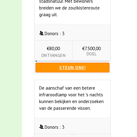
stadsnatuur. Met bewoners
breiden we de zoutkistenroute
graag uit.
Donors :
3
€80,00
€7.500,00
DOEL
ONTVANGEN
STEUN ONS!
De aanschaf van een betere
infraroodlamp voor het 's nachts
kunnen bekijken en onderzoeken
van de passerende vissen.
Donors :
3