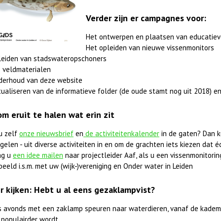
Verder zijn er campagnes voor:
Het ontwerpen en plaatsen van educatiev
Het opleiden van nieuwe vissenmonitors
leiden van stadswateropschoners
 veldmaterialen
derhoud van deze website
ualiseren van de informatieve folder (de oude stamt nog uit 2018) en
om eruit te halen wat erin zit
u zelf
onze nieuwsbrief
en
de activiteitenkalender
in de gaten? Dan k
elen - uit diverse activiteiten in en om de grachten iets kiezen dat éc
ag u
een idee mailen
naar projectleider Aaf, als u een vissenmonitorings
beeld i.s.m. met uw (wijk-)vereniging en Onder water in Leiden
r kijken: Hebt u al eens gezaklampvist?
 's avonds met een zaklamp speuren naar waterdieren, vanaf de kadem
 populairder wordt.