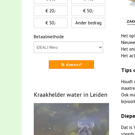
€ 20,-
€ 50,-
€ 30,-
Ander bedrag
Het op
Betaalmethode
Nieuwe
Het on
Het act
Ik doneer!
Tips 
Houdt 
maatreg
Kraakhelder water in Leiden
Ook m
bijvoor
Diepe
Dat is
steeds