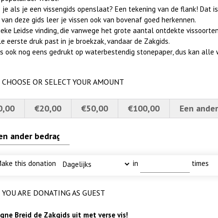
 je als je een vissengids openslaat? Een tekening van de flank! Dat is
 van deze gids leer je vissen ook van bovenaf goed herkennen.
eke Leidse vinding, die vanwege het grote aantal ontdekte vissoorten 
le eerste druk past in je broekzak, vandaar de Zakgids.
 is ook nog eens gedrukt op waterbestendig stonepaper, dus kan alle 
CHOOSE OR SELECT YOUR AMOUNT
rs
erscherpt
uw
karper nieuwsbrief-
0,00
€20,00
€50,00
€100,00
Een ander
ake this donation
in
times
YOU ARE DONATING AS GUEST
ne Breid de Zakgids uit met verse vis!