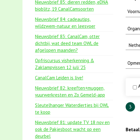
Nieuwsbrief 85: dieren redden, eDNA
bioblitz, 19 CanalCamsoorten
Nieuwsbrief 84: cadeautips,
wildzwem-natuur en leesvoer
Nieuwsbrief 83: CanalCam, otter
dichtbij, wat deed team OWL de
afgelopen maanden?
Opfriscursus visherkenning &
Zaklampvissen 12 juli '25
CanalCam Leiden is live!
A
Nieuwsbrief 82: kreeften+muggen,
vuurwerkresten en Zo Gemeld-app
Sleutelhanger Waterdiertjes bij OWL
3
te koop
Nieuwsbrief 81: update TV 18 nov en
ook de Pakjesboot wacht op een
Betaa
deurbel