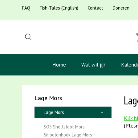
FAQ
Fish-Tales (English)
Contact
Doneren
Home
Wat wil jij?
Kalend
Lag
Lage Mors
Lage Mors
Klik 
(Ples
SOS Shellsloot Mors
Smoelenboek Lage Mors