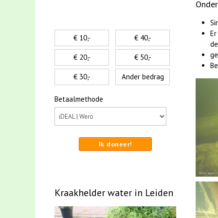
Onder
Si
Er
€ 10,-
€ 40,-
de
ge
€ 20,-
€ 50,-
Be
€ 30,-
Ander bedrag
Betaalmethode
Ik doneer!
Kraakhelder water in Leiden