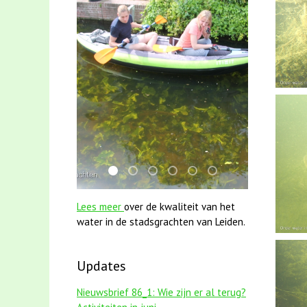
mei2021 1 snoekje elly
karper met kattenklimtouw
jun2021 28 brasem en rietvoorns 
mei2021 watervogelmethode 
smoelenboek fifi en karp
jun2021 zaklv 5 sno
Lees meer
over de kwaliteit van het
water in de stadsgrachten van Leiden.
Updates
Nieuwsbrief 86_1: Wie zijn er al terug?