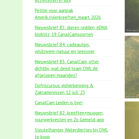
Activiteiten in juni
Petitie voor aanpak
Amerik.rivierkreeften_maart 2026
Nieuwsbrief 85: dieren redden, eDNA
bioblitz, 19 CanalCamsoorten
Nieuwsbrief 84: cadeautips,
wildzwem-natuur en leesvoer
Nieuwsbrief 83: CanalCam, otter
dichtbij, wat deed team OWL de
afgelopen maanden?
Opfriscursus visherkenning &
Zaklampvissen 12 juli '25
CanalCam Leiden is live!
Nieuwsbrief 82: kreeften+muggen,
vuurwerkresten en Zo Gemeld-app
Sleutelhanger Waterdiertjes bij OWL
te koop