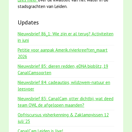
stadsgrachten van Leiden.
Updates
Nieuwsbrief 86_1: Wie zijn er al terug? Activiteiten
in juni
Petitie voor aanpak Amerik.rivierkreeften_maart
2026
Nieuwsbrief 85: dieren redden, eDNA bioblitz, 19
CanalCamsoorten
Nieuwsbrief 84: cadeautips, wildzwem-natuur en
leesvoer
Nieuwsbrief 83: CanalCam, otter dichtbij, wat deed
team OWL de afgelopen maanden?
Opfriscursus visherkenning & Zaklampvissen 12
juli '25
CanalCam Leiden is live!