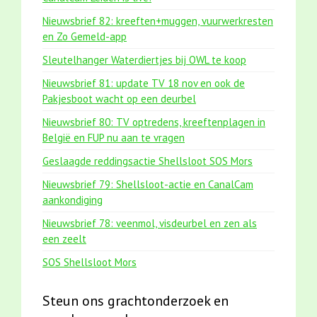
Nieuwsbrief 82: kreeften+muggen, vuurwerkresten
en Zo Gemeld-app
Sleutelhanger Waterdiertjes bij OWL te koop
Nieuwsbrief 81: update TV 18 nov en ook de
Pakjesboot wacht op een deurbel
Nieuwsbrief 80: TV optredens, kreeftenplagen in
België en FUP nu aan te vragen
Geslaagde reddingsactie Shellsloot SOS Mors
Nieuwsbrief 79: Shellsloot-actie en CanalCam
aankondiging
Nieuwsbrief 78: veenmol, visdeurbel en zen als
een zeelt
SOS Shellsloot Mors
Steun ons grachtonderzoek en