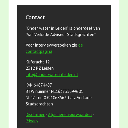
Contact
"Onder water in Leiden" is onderdeel van
"Aaf Verkade Adviseur Stadsgrachten"
Voor interviewverzoeken zie
de
contactpagina
Kijfgracht 12
2312 RZ Leiden
info@onderwaterinleiden.nl
KvK 64674487
BTW nummer NL163735694B01
NL47 Trio 0391068563 t.a.v. Verkade
Stadsgrachten
Disclaimer
-
Algemene voorwaarden
-
Privacy