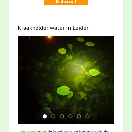
Ik doneer!
Kraakhelder water in Leiden
jun2021 zaklv 5 snoekje MOOI
mei2021 watervogelmethode fuut met b
smoelenboek fifi en karper nieuwsbr
jun2021 28 brasem en rietvoorn
karper met kattenklimtou
mei2021 1 snoekje ell
Lees meer
over de kwaliteit van het water in de