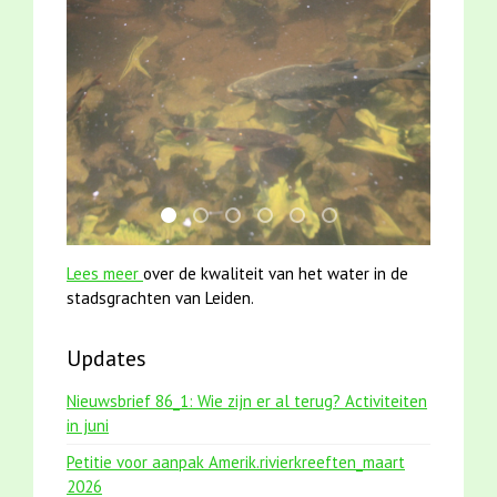
jun2021 28 brasem en rietvoorns 4a verscher
smoelenboek fifi en karper nieuwsbrief-
mei2021 watervogelmethode fuut m
karper met kattenklimtouw
mei2021 1 snoekje elly
jun2021 zaklv 5 snoek
Lees meer
over de kwaliteit van het water in de
stadsgrachten van Leiden.
Updates
Nieuwsbrief 86_1: Wie zijn er al terug? Activiteiten
in juni
Petitie voor aanpak Amerik.rivierkreeften_maart
2026