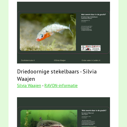
Driedoornige stekelbaars - Silvia
Waajen
Silvia Waajen
-
RAVON-informatie