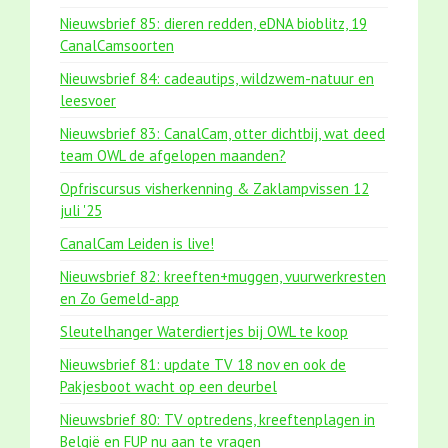
Nieuwsbrief 85: dieren redden, eDNA bioblitz, 19
CanalCamsoorten
Nieuwsbrief 84: cadeautips, wildzwem-natuur en
leesvoer
Nieuwsbrief 83: CanalCam, otter dichtbij, wat deed
team OWL de afgelopen maanden?
Opfriscursus visherkenning & Zaklampvissen 12
juli '25
CanalCam Leiden is live!
Nieuwsbrief 82: kreeften+muggen, vuurwerkresten
en Zo Gemeld-app
Sleutelhanger Waterdiertjes bij OWL te koop
Nieuwsbrief 81: update TV 18 nov en ook de
Pakjesboot wacht op een deurbel
Nieuwsbrief 80: TV optredens, kreeftenplagen in
België en FUP nu aan te vragen