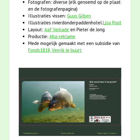
Fotografen: diverse (elk genoemd op de plaat
en de fotografenpagina)
Illustraties vissen:
Guus Gijben
Illustraties rivierdonderpaddenhotel:
Lisa Poot
Layout:
Aaf Verkade
en Pieter de Jong
Productie:
Aba-reklame
Mede mogelijk gemaakt met een subsidie van
Fonds1818, Verrijk je buurt