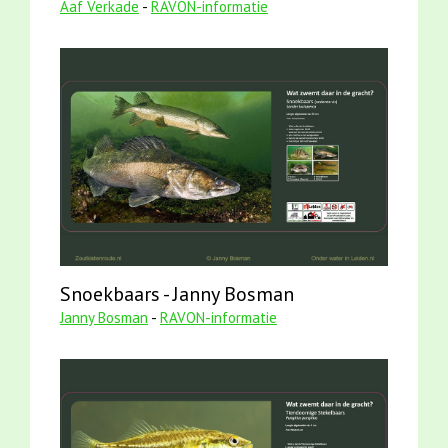
Aaf Verkade
-
RAVON-informatie
Snoekbaars - Janny Bosman
Janny Bosman
-
RAVON-informatie