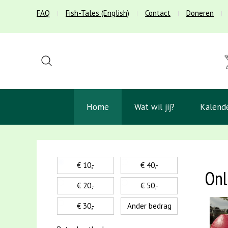
FAQ
Fish-Tales (English)
Contact
Doneren
Home
Wat wil jij?
Kalend
€ 10,-
€ 40,-
Onl
€ 20,-
€ 50,-
€ 30,-
Ander bedrag