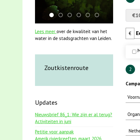
€1
jun2021 zaklv 5 snoekje MOOI
karper met kattenklimtouw
jun2021 28 brasem en rietvoorns 
mei2021 1 snoekje elly
mei2021 watervogelmeth
smoelenboek fifi en 
Lees meer
over de kwaliteit van het
€
water in de stadsgrachten van Leiden.
M
Zoutkistenroute
2
Campag
Updates
Nieuwsbrief 86_1: Wie zijn er al terug?
Activiteiten in juni
Petitie voor aanpak
Amerik.rivierkreeften_maart 2026