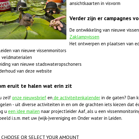
ansichtkaarten in visvorm
Verder zijn er campagnes vo
De ontwikkeling van nieuwe vissen
Zaklampvissen
Het ontwerpen en plaatsen van ed
leiden van nieuwe vissenmonitors
 veldmaterialen
eiding van nieuwe stadswateropschoners
derhoud van deze website
om eruit te halen wat erin zit
u zelf
onze nieuwsbrief
en
de activiteitenkalender
in de gaten? Dan k
elen - uit diverse activiteiten in en om de grachten iets kiezen dat éc
ag u
een idee mailen
naar projectleider Aaf, als u een vissenmonitorings
beeld i.s.m. met uw (wijk-)vereniging en Onder water in Leiden.
CHOOSE OR SELECT YOUR AMOUNT