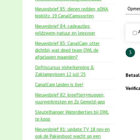
Nieuwsbrief 85: dieren redden, eDNA
bioblitz, 19 CanalCamsoorten
Nieuwsbrief 84: cadeautips,
A
wildzwem-natuur en leesvoer
Nieuwsbrief 83: CanalCam, otter
dichtbij, wat deed team OWL de
3
afgelopen maanden?
Opfriscursus visherkenning &
Zaklampvissen 12 juli '25
Betaa
CanalCam Leiden is live!
Verifi
Nieuwsbrief 82: kreeften+muggen,
vuurwerkresten en Zo Gemeld-app
Sleutelhanger Waterdiertjes bij OWL
te koop
Nieuwsbrief 81: update TV 18 nov en
ook de Pakjesboot wacht op een