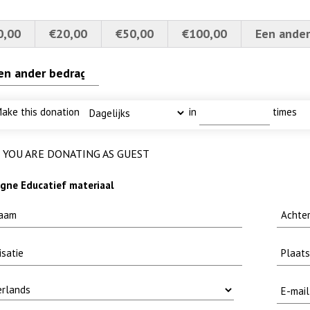
0,00
€20,00
€50,00
€100,00
Een ander
4a verscherpt
ode fuut met baars
karper nieuwsbrief-
ake this donation
in
times
YOU ARE DONATING AS GUEST
ne Educatief materiaal