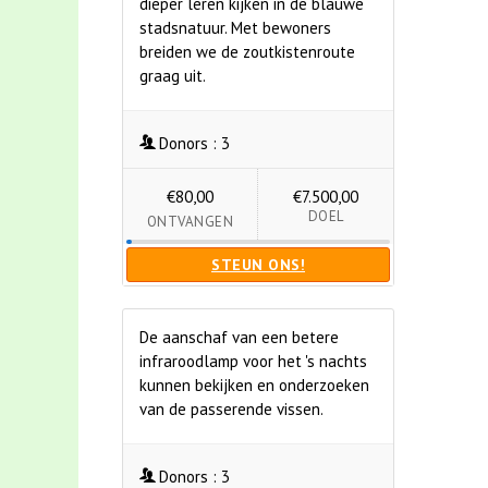
dieper leren kijken in de blauwe
stadsnatuur. Met bewoners
breiden we de zoutkistenroute
graag uit.
Donors :
3
€80,00
€7.500,00
DOEL
ONTVANGEN
STEUN ONS!
De aanschaf van een betere
infraroodlamp voor het 's nachts
kunnen bekijken en onderzoeken
van de passerende vissen.
Donors :
3