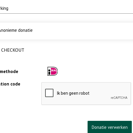
nonieme donatie
CHECKOUT
lmethode
cation code