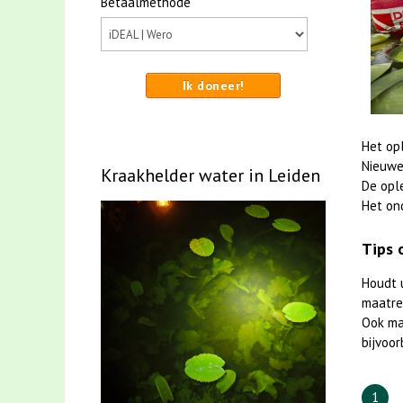
Betaalmethode
Ik doneer!
Het op
Nieuwe
Kraakhelder water in Leiden
De opl
Het on
Tips 
Houdt 
maatreg
Ook m
bijvoor
1