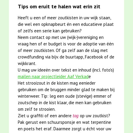
Tips om eruit te halen wat erin zit
Heeft u een of meer zoutkisten in uw wijk staan,
die wel een opknapbeurt én een educatieve plaat
of zelfs een serie kan gebruiken?
Neem contact op met uw (wijk-)vereniging en
vraag hen of er budget is voor de adoptie van één
of meer zoutkisten. Of ga zelf aan de slag met
crowdfunding via bijv. de buurtapp, Facebook of de
wijkkrant.
U mag uw ideeën over tekst en inhoud (incl. foto's)
mailen naar projectleider Aaf Verkad
e
Het strooizout in de kisten mag eenieder
gebruiken om de bruggen minder glad te maken bij
winterweer. Tip: leg een oude (stevige) emmer of
zoutschep in de kist klaar, die men kan gebruiken
om zelf te strooien.
Ziet u graffiti of een andere
tag
op uw zoutkist?
Pak gerust een schuursponsje en wat terpentine
en poets het eraf. Daarmee zorgt u écht voor uw