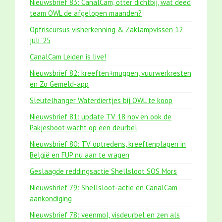
Nieuwsbrief 83: CanalCam, otter dichtbij, wat deed
team OWL de afgelopen maanden?
Opfriscursus visherkenning & Zaklampvissen 12
juli '25
CanalCam Leiden is live!
Nieuwsbrief 82: kreeften+muggen, vuurwerkresten
en Zo Gemeld-app
Sleutelhanger Waterdiertjes bij OWL te koop
Nieuwsbrief 81: update TV 18 nov en ook de
Pakjesboot wacht op een deurbel
Nieuwsbrief 80: TV optredens, kreeftenplagen in
België en FUP nu aan te vragen
Geslaagde reddingsactie Shellsloot SOS Mors
Nieuwsbrief 79: Shellsloot-actie en CanalCam
aankondiging
Nieuwsbrief 78: veenmol, visdeurbel en zen als