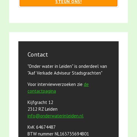
STEUN ONS!
Contact
"Onder water in Leiden" is onderdeel van
"Aaf Verkade Adviseur Stadsgrachten"
Voor interviewverzoeken zie
de
contactpagina
Kijfgracht 12
2312 RZ Leiden
info@onderwaterinleiden.nl
KvK 64674487
BTW nummer NL163735694B01