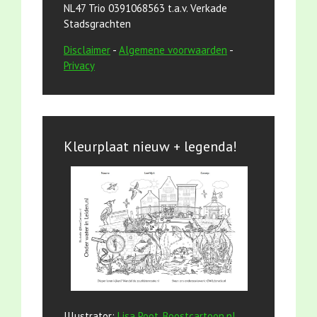
NL47 Trio 0391068563 t.a.v. Verkade
Stadsgrachten
Disclaimer
-
Algemene voorwaarden
-
Privacy
Kleurplaat nieuw + legenda!
Illustrator:
Lisa Poot, Boostcartoon.nl