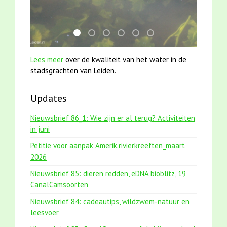
mei2021 watervogelmethode fuut met baars
mei2021 1 snoekje elly
smoelenboek fifi en karper nieuwsbr
jun2021 28 brasem en rietvoorn
karper met kattenklimtou
jun2021 zaklv 5 snoek
Lees meer
over de kwaliteit van het water in de
stadsgrachten van Leiden.
Updates
Nieuwsbrief 86_1: Wie zijn er al terug? Activiteiten
in juni
Petitie voor aanpak Amerik.rivierkreeften_maart
2026
Nieuwsbrief 85: dieren redden, eDNA bioblitz, 19
CanalCamsoorten
Nieuwsbrief 84: cadeautips, wildzwem-natuur en
leesvoer