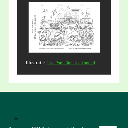
Illustrator:
Lisa Poot, Boostcartoon.nl