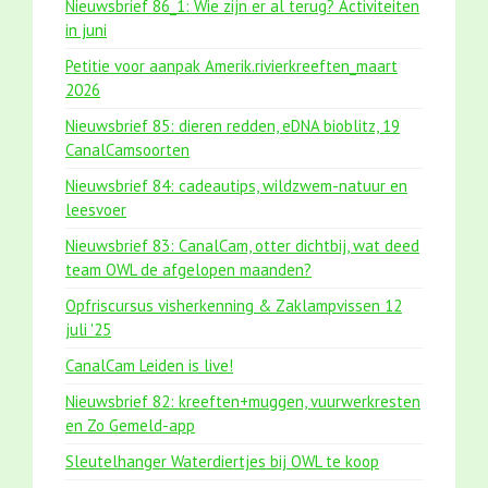
Nieuwsbrief 86_1: Wie zijn er al terug? Activiteiten
in juni
Petitie voor aanpak Amerik.rivierkreeften_maart
2026
Nieuwsbrief 85: dieren redden, eDNA bioblitz, 19
CanalCamsoorten
Nieuwsbrief 84: cadeautips, wildzwem-natuur en
leesvoer
Nieuwsbrief 83: CanalCam, otter dichtbij, wat deed
team OWL de afgelopen maanden?
Opfriscursus visherkenning & Zaklampvissen 12
juli '25
CanalCam Leiden is live!
Nieuwsbrief 82: kreeften+muggen, vuurwerkresten
en Zo Gemeld-app
Sleutelhanger Waterdiertjes bij OWL te koop