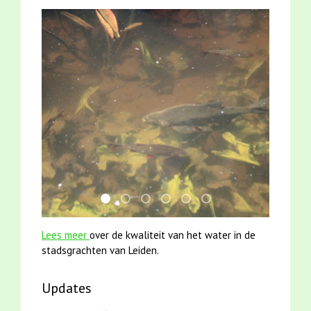
jun2021 28 brasem en rietvoorns 4a verscher
karper met kattenklimtouw
mei2021 watervogelmethode fuut m
smoelenboek fifi en karper nieu
jun2021 zaklv 5 snoekje M
mei2021 1 snoekje ell
Lees meer
over de kwaliteit van het water in de
stadsgrachten van Leiden.
Updates