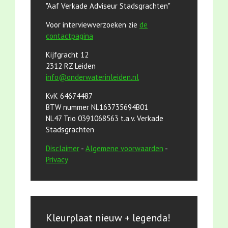
"Aaf Verkade Adviseur Stadsgrachten"
Voor interviewverzoeken zie
de
contactpagina
Kijfgracht 12
2312 RZ Leiden
info@onderwaterinleiden.nl
KvK 64674487
BTW nummer NL163735694B01
NL47 Trio 0391068563 t.a.v. Verkade
Stadsgrachten
Disclaimer
-
Algemene voorwaarden
-
Privacy
Kleurplaat nieuw + legenda!