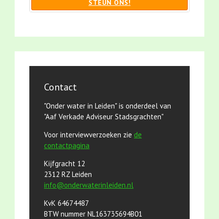
STEUN ONS!
Contact
"Onder water in Leiden" is onderdeel van
"Aaf Verkade Adviseur Stadsgrachten"
Voor interviewverzoeken zie
de
contactpagina
Kijfgracht 12
2312 RZ Leiden
info@onderwaterinleiden.nl
KvK 64674487
BTW nummer NL163735694B01