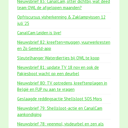
Nieuwsbrief 83: CanalCam, otter dichtbij, wat deed
team OWL de afgelopen maanden?
Opfriscursus visherkenning & Zaklampvissen 12
juli '25
CanalCam Leiden is live!
Nieuwsbrief 82: kreeften+muggen, vuurwerkresten
en Zo Gemeld-app
Sleutelhanger Waterdiertjes bij OWL te koop
Nieuwsbrief 81: update TV 18 nov en ook de
Pakjesboot wacht op een deurbel
Nieuwsbrief 80: TV optredens, kreeftenplagen in
België en FUP nu aan te vragen
Geslaagde reddingsactie Shellsloot SOS Mors
Nieuwsbrief 79: Shellsloot-actie en CanalCam
aankondiging
Nieuwsbrief 78: veenmol, visdeurbel en zen als