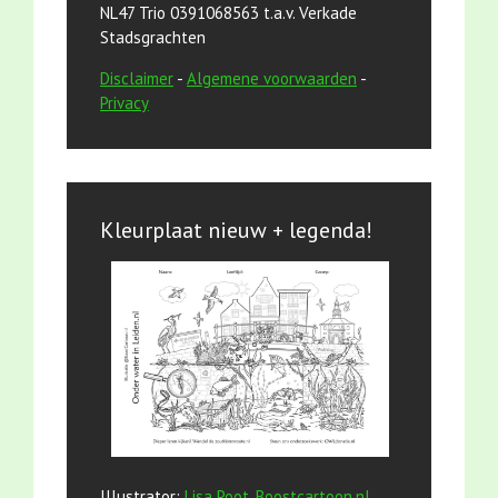
NL47 Trio 0391068563 t.a.v. Verkade
Stadsgrachten
Disclaimer
-
Algemene voorwaarden
-
Privacy
Kleurplaat nieuw + legenda!
Illustrator:
Lisa Poot, Boostcartoon.nl