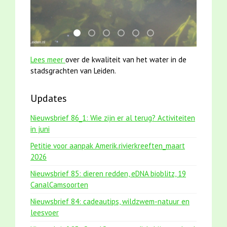
mei2021 watervogelmethode fuut met baars
smoelenboek fifi en karper nieuwsbrief-
mei2021 1 snoekje elly
jun2021 28 brasem en rietvoorn
jun2021 zaklv 5 snoekje M
karper met kattenkli
Lees meer
over de kwaliteit van het water in de
stadsgrachten van Leiden.
Updates
Nieuwsbrief 86_1: Wie zijn er al terug? Activiteiten
in juni
Petitie voor aanpak Amerik.rivierkreeften_maart
2026
Nieuwsbrief 85: dieren redden, eDNA bioblitz, 19
CanalCamsoorten
Nieuwsbrief 84: cadeautips, wildzwem-natuur en
leesvoer