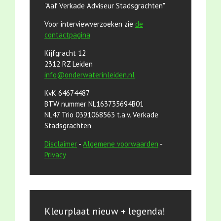
"Aaf Verkade Adviseur Stadsgrachten"
Voor interviewverzoeken zie
de
contactpagina
Kijfgracht 12
2312 RZ Leiden
info@onderwaterinleiden.nl
KvK 64674487
BTW nummer NL163735694B01
NL47 Trio 0391068563 t.a.v. Verkade
Stadsgrachten
Disclaimer
-
Algemene voorwaarden
-
Privacy
Kleurplaat nieuw + legenda!