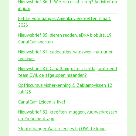
Nieuwsbrief 86_1: Wie zijn er al terug? Activiteiten
in juni
Petitie voor aanpak Amerik.rivierkreeften_maart
2026
Nieuwsbrief 85: dieren redden, eDNA bioblitz, 19
CanalCamsoorten
Nieuwsbrief 84: cadeautips, wildzwem-natuur en
leesvoer
Nieuwsbrief 83: CanalCam, otter dichtbij, wat deed
team OWL de afgelopen maanden?
Opfriscursus visherkenning & Zaklampvissen 12
juli '25
CanalCam Leiden is live!
Nieuwsbrief 82: kreeften+muggen, vuurwerkresten
en Zo Gemeld-app
Sleutelhanger Waterdiertjes bij OWL te koop