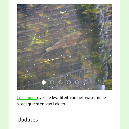
karper met kattenklimtouw
smoelenboek fifi en karper nieuwsbrief-
jun2021 zaklv 5 snoekje MOOI
mei2021 1 snoekje elly
jun2021 28 brasem en riet
mei2021 watervogelme
Lees meer
over de kwaliteit van het water in de
stadsgrachten van Leiden.
Updates