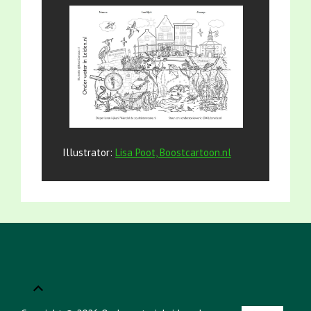
Illustrator:
Lisa Poot, Boostcartoon.nl