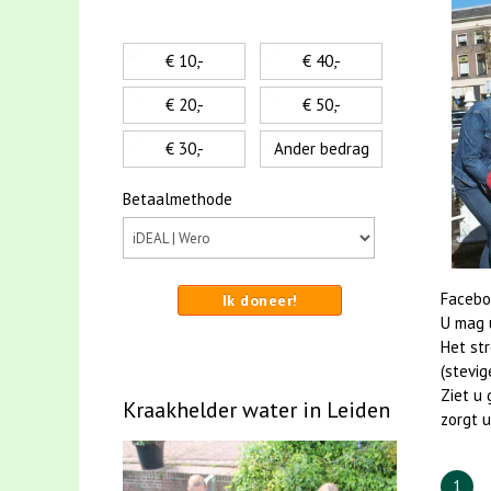
€ 10,-
€ 40,-
€ 20,-
€ 50,-
€ 30,-
Ander bedrag
Betaalmethode
Facebo
Ik doneer!
U mag u
Het st
(stevig
Ziet u 
Kraakhelder water in Leiden
zorgt u
1