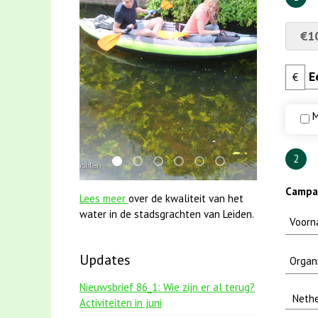
€1
€
M
2
mei2021 1 snoekje elly
mei2021 watervogelmethode fuut met
jun2021 28 brasem en rietvoorns 
karper met kattenklimtouw
jun2021 zaklv 5 snoekje
smoelenboek fifi en 
Campag
Lees meer
over de kwaliteit van het
water in de stadsgrachten van Leiden.
Updates
Nieuwsbrief 86_1: Wie zijn er al terug?
Activiteiten in juni