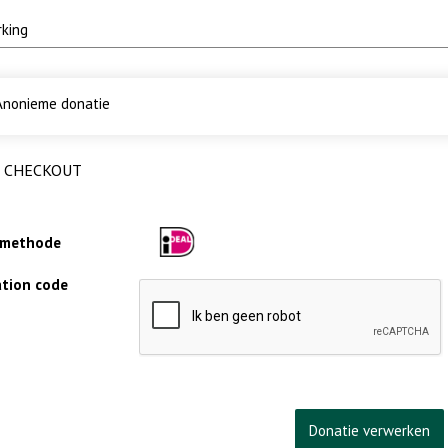
nonieme donatie
CHECKOUT
lmethode
cation code