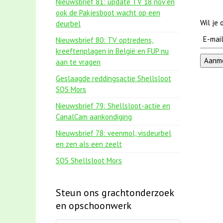
Nieuwsbrief 81: update TV 18 nov en
ook de Pakjesboot wacht op een
Wil je
deurbel
Nieuwsbrief 80: TV optredens,
kreeftenplagen in België en FUP nu
aan te vragen
Geslaagde reddingsactie Shellsloot
SOS Mors
Nieuwsbrief 79: Shellsloot-actie en
CanalCam aankondiging
Nieuwsbrief 78: veenmol, visdeurbel
en zen als een zeelt
SOS Shellsloot Mors
Steun ons grachtonderzoek
en opschoonwerk