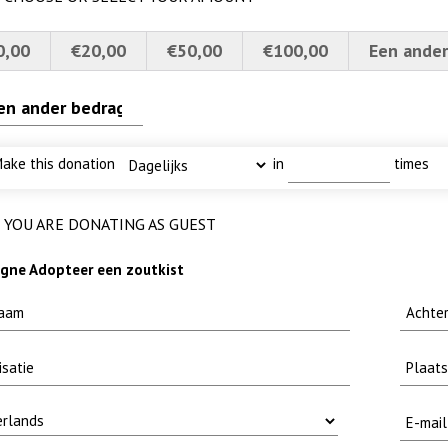
0,00
€20,00
€50,00
€100,00
Een ander
ake this donation
in
times
YOU ARE DONATING AS GUEST
 baars
4a verscherpt
 MOOI
karper nieuwsbrief-
ne Adopteer een zoutkist