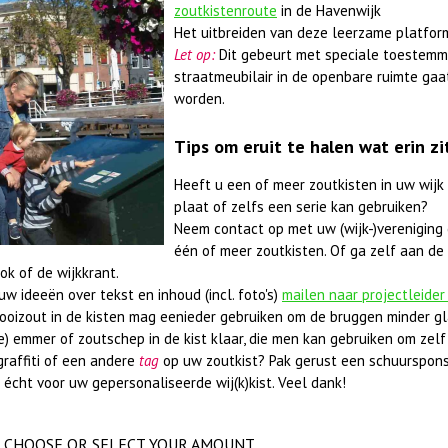
zoutkistenroute
in de Havenwijk
Het uitbreiden van deze leerzame platfor
Let op:
Dit gebeurt met speciale toestemm
straatmeubilair in de openbare ruimte gaa
worden.
Tips om eruit te halen wat erin zi
Heeft u een of meer zoutkisten in uw wijk
plaat of zelfs een serie kan gebruiken?
Neem contact op met uw (wijk-)vereniging 
één of meer zoutkisten. Of ga zelf aan de 
ok of de wijkkrant.
w ideeën over tekst en inhoud (incl. foto's)
mailen naar projectleider
rooizout in de kisten mag eenieder gebruiken om de bruggen minder gl
e) emmer of zoutschep in de kist klaar, die men kan gebruiken om zelf 
graffiti of een andere
tag
op uw zoutkist? Pak gerust een schuurspons
 écht voor uw gepersonaliseerde wij(k)kist. Veel dank!
CHOOSE OR SELECT YOUR AMOUNT