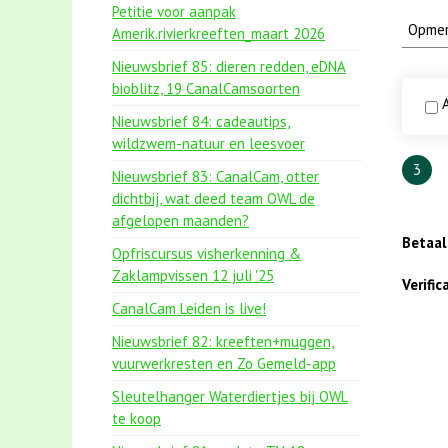
Petitie voor aanpak
Amerik.rivierkreeften_maart 2026
Nieuwsbrief 85: dieren redden, eDNA
bioblitz, 19 CanalCamsoorten
A
Nieuwsbrief 84: cadeautips,
wildzwem-natuur en leesvoer
3
Nieuwsbrief 83: CanalCam, otter
dichtbij, wat deed team OWL de
afgelopen maanden?
Betaa
Opfriscursus visherkenning &
Zaklampvissen 12 juli '25
Verifi
CanalCam Leiden is live!
Nieuwsbrief 82: kreeften+muggen,
vuurwerkresten en Zo Gemeld-app
Sleutelhanger Waterdiertjes bij OWL
te koop