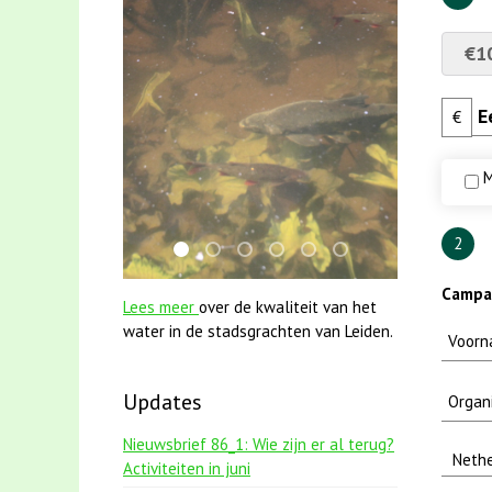
€1
€
M
2
jun2021 28 brasem en rietvoorns 4a versch
smoelenboek fifi en karper nieuwsbrief
jun2021 zaklv 5 snoekje MOOI
mei2021 watervogelmethode 
mei2021 1 snoekje elly
karper met kattenk
Campag
Lees meer
over de kwaliteit van het
water in de stadsgrachten van Leiden.
Updates
Nieuwsbrief 86_1: Wie zijn er al terug?
Activiteiten in juni