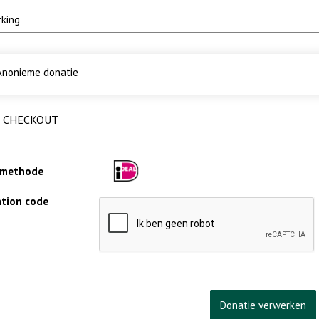
nonieme donatie
CHECKOUT
lmethode
cation code