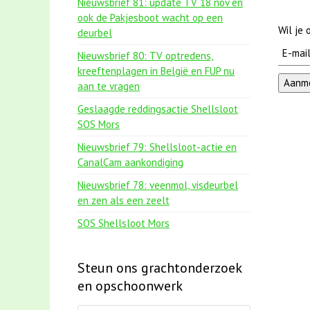
Nieuwsbrief 81: update TV 18 nov en
ook de Pakjesboot wacht op een
Wil je
deurbel
Nieuwsbrief 80: TV optredens,
kreeftenplagen in België en FUP nu
aan te vragen
Geslaagde reddingsactie Shellsloot
SOS Mors
Nieuwsbrief 79: Shellsloot-actie en
CanalCam aankondiging
Nieuwsbrief 78: veenmol, visdeurbel
en zen als een zeelt
SOS Shellsloot Mors
Steun ons grachtonderzoek
en opschoonwerk