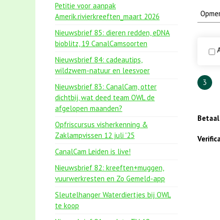
Petitie voor aanpak
Amerik.rivierkreeften_maart 2026
Nieuwsbrief 85: dieren redden, eDNA
bioblitz, 19 CanalCamsoorten
A
Nieuwsbrief 84: cadeautips,
wildzwem-natuur en leesvoer
3
Nieuwsbrief 83: CanalCam, otter
dichtbij, wat deed team OWL de
afgelopen maanden?
Betaa
Opfriscursus visherkenning &
Zaklampvissen 12 juli '25
Verifi
CanalCam Leiden is live!
Nieuwsbrief 82: kreeften+muggen,
vuurwerkresten en Zo Gemeld-app
Sleutelhanger Waterdiertjes bij OWL
te koop