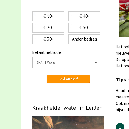
€ 10,-
€ 40,-
€ 20,-
€ 50,-
€ 30,-
Ander bedrag
Het op
Betaalmethode
Nieuwe
De opl
Het on
Ik doneer!
Tips 
Houdt 
maatreg
Ook m
Kraakhelder water in Leiden
bijvoor
1