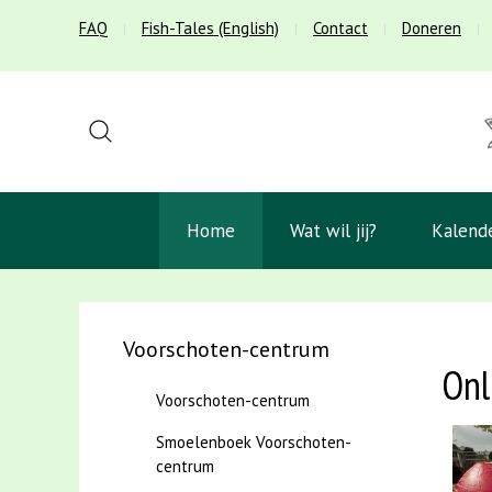
FAQ
Fish-Tales (English)
Contact
Doneren
Home
Wat wil jij?
Kalend
Voorschoten-centrum
Onl
Voorschoten-centrum
Smoelenboek Voorschoten-
centrum