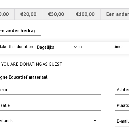
0,00
€20,00
€50,00
€100,00
Een ander
ake this donation
in
times
YOU ARE DONATING AS GUEST
erpt
-
fuut met baars
limtouw
ne Educatief materiaal