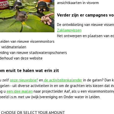
ansichtkaarten in visvorm
Verder zijn er campagnes vo
De ontwikkeling van nieuwe vissen
Zaklampvissen
Het ontwerpen en plaatsen van ed
leiden van nieuwe vissenmonitors
 veldmaterialen
eiding van nieuwe stadswateropschoners
derhoud van deze website
om eruit te halen wat erin zit
u zelf
onze nieuwsbrief
en
de activiteitenkalender
in de gaten? Dan k
elen - uit diverse activiteiten in en om de grachten iets kiezen dat éc
ag u
een idee mailen
naar projectleider Aaf, als u een vissenmonitorings
beeld i.s.m. met uw (wijk-)vereniging en Onder water in Leiden.
CHOOSE OR SELECT YOUR AMOUNT