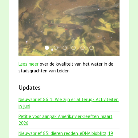
jun2021 28 brasem en rietvoorns 4a verscher
jun2021 zaklv 5 snoekje MOOI
karper met kattenklimtouw
smoelenboek fifi en karper nieu
mei2021 watervogelmethod
mei2021 1 snoekje ell
Lees meer
over de kwaliteit van het water in de
stadsgrachten van Leiden.
Updates
Nieuwsbrief 86_1: Wie zijn er al terug? Activiteiten
in juni
Petitie voor aanpak Amerik.rivierkreeften_maart
2026
Nieuwsbrief 85: dieren redden, eDNA bioblitz, 19