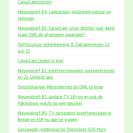
CanalCamsoorten
Nieuwsbrief 84: cadeautips, wildzwem-natuur en
leesvoer
Nieuwsbrief 83: CanalCam, otter dichtbij, wat deed
team OWL de afgelopen maanden?
Opfriscursus visherkenning & Zaklampvissen 12
juli '25
CanalCam Leiden is live!
Nieuwsbrief 82: kreeften+muggen, vuurwerkresten
en Zo Gemeld-app
Sleutelhanger Waterdiertjes bij OWL te koop
Nieuwsbrief 81: update TV 18 nov en ook de
Pakjesboot wacht op een deurbel
Nieuwsbrief 80: TV optredens, kreeftenplagen in
België en FUP nu aan te vragen
Geslaagde reddingsactie Shellsloot SOS Mors