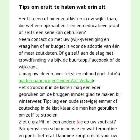
Tips om eruit te halen wat erin zit
Heeft u een of meer zoutkisten in uw wijk staan,
die wel een opknapbeurt én een educatieve plaat
of zelfs een serie kan gebruiken?
Neem contact op met uw (wijk-)vereniging en
vraag hen of er budget is voor de adoptie van één
of meer zoutkisten. Of ga zelf aan de slag met
crowdfunding via bijv. de buurtapp, Facebook of de
wijkkrant.
U mag uw ideeën over tekst en inhoud (incl. foto's)
mailen naar projectleider Aaf Verkad
e
Het strooizout in de kisten mag eenieder
gebruiken om de bruggen minder glad te maken bij
winterweer. Tip: leg een oude (stevige) emmer of
zoutschep in de kist klaar, die men kan gebruiken
om zelf te strooien.
Ziet u graffiti of een andere
tag
op uw zoutkist?
Pak gerust een schuursponsje en wat terpentine
en poets het eraf. Daarmee zorgt u écht voor uw