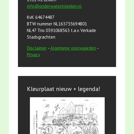
info@onderwaterinleiden.nl
KvK 64674487
BTW nummer NL163735694B01
NL47 Trio 0391068563 t.a.v. Verkade
Stadsgrachten
Disclaimer
-
Algemene voorwaarden
-
Privacy
Kleurplaat nieuw + legenda!