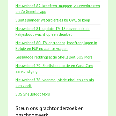
Nieuwsbrief 82: kreeften+muggen, vuurwerkresten
en Zo Gemeld-app
Sleutelhanger Waterdiertjes bij OWL te koop
Nieuwsbrief 81: update TV 18 nov en ook de
Pakjesboot wacht op een deurbel
Nieuwsbrief 80: TV optredens, kreeftenplagen in
België en FUP nu aan te vragen
Geslaagde reddingsactie Shellsloot SOS Mors
Nieuwsbrief 79: Shellsloot-actie en CanalCam
aankondiging
Nieuwsbrief 78: veenmol, visdeurbel en zen als
een zeelt
SOS Shellsloot Mors
Steun ons grachtonderzoek en
opschoonwerk