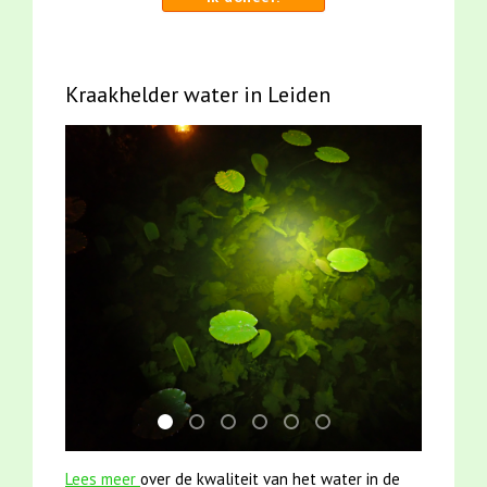
Kraakhelder water in Leiden
jun2021 zaklv 5 snoekje MOOI
mei2021 1 snoekje elly
smoelenboek fifi en karper nieuwsbr
mei2021 watervogelmethode fu
karper met kattenklimtou
jun2021 28 brasem en 
Lees meer
over de kwaliteit van het water in de