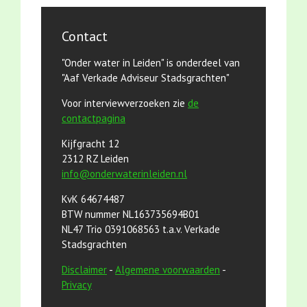
Contact
"Onder water in Leiden" is onderdeel van
"Aaf Verkade Adviseur Stadsgrachten"
Voor interviewverzoeken zie
de
contactpagina
Kijfgracht 12
2312 RZ Leiden
info@onderwaterinleiden.nl
KvK 64674487
BTW nummer NL163735694B01
NL47 Trio 0391068563 t.a.v. Verkade
Stadsgrachten
Disclaimer
-
Algemene voorwaarden
-
Privacy