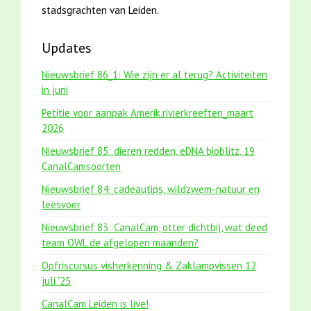
stadsgrachten van Leiden.
Updates
Nieuwsbrief 86_1: Wie zijn er al terug? Activiteiten
in juni
Petitie voor aanpak Amerik.rivierkreeften_maart
2026
Nieuwsbrief 85: dieren redden, eDNA bioblitz, 19
CanalCamsoorten
Nieuwsbrief 84: cadeautips, wildzwem-natuur en
leesvoer
Nieuwsbrief 83: CanalCam, otter dichtbij, wat deed
team OWL de afgelopen maanden?
Opfriscursus visherkenning & Zaklampvissen 12
juli '25
CanalCam Leiden is live!