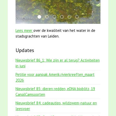
mei2021 1 snoekje elly
jun2021 28 brasem en rietvoorns 4a ver
karper met kattenklimtouw
smoelenboek fifi en karper nieu
jun2021 zaklv 5 snoekje M
mei2021 watervogelme
Lees meer
over de kwaliteit van het water in de
stadsgrachten van Leiden.
Updates
Nieuwsbrief 86_1: Wie zijn er al terug? Activiteiten
in juni
Petitie voor aanpak Amerik.rivierkreeften_maart
2026
Nieuwsbrief 85: dieren redden, eDNA bioblitz, 19
CanalCamsoorten
Nieuwsbrief 84: cadeautips, wildzwem-natuur en
leesvoer