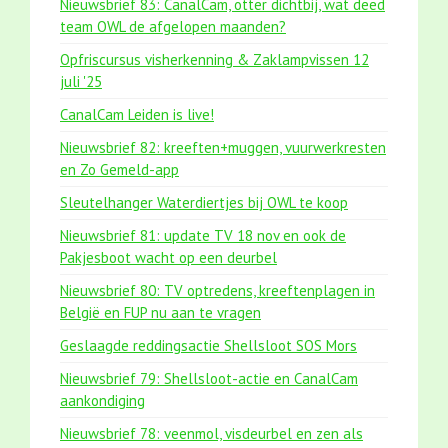
Nieuwsbrief 83: CanalCam, otter dichtbij, wat deed
team OWL de afgelopen maanden?
Opfriscursus visherkenning & Zaklampvissen 12
juli '25
CanalCam Leiden is live!
Nieuwsbrief 82: kreeften+muggen, vuurwerkresten
en Zo Gemeld-app
Sleutelhanger Waterdiertjes bij OWL te koop
Nieuwsbrief 81: update TV 18 nov en ook de
Pakjesboot wacht op een deurbel
Nieuwsbrief 80: TV optredens, kreeftenplagen in
België en FUP nu aan te vragen
Geslaagde reddingsactie Shellsloot SOS Mors
Nieuwsbrief 79: Shellsloot-actie en CanalCam
aankondiging
Nieuwsbrief 78: veenmol, visdeurbel en zen als