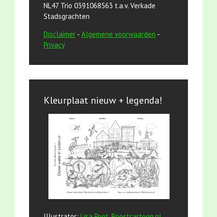
NL47 Trio 0391068563 t.a.v. Verkade
Stadsgrachten
Disclaimer
-
Algemene voorwaarden
-
Privacy
Kleurplaat nieuw + legenda!
Illustrator:
Lisa Poot, Boostcartoon.nl