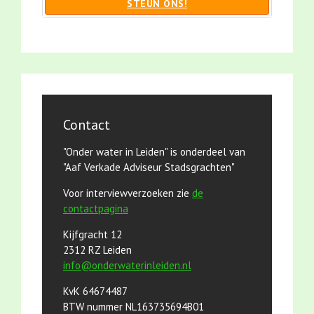
STEUN ONS!
Contact
"Onder water in Leiden" is onderdeel van
"Aaf Verkade Adviseur Stadsgrachten"
Voor interviewverzoeken zie
de
contactpagina
Kijfgracht 12
2312 RZ Leiden
info@onderwaterinleiden.nl
KvK 64674487
BTW nummer NL163735694B01