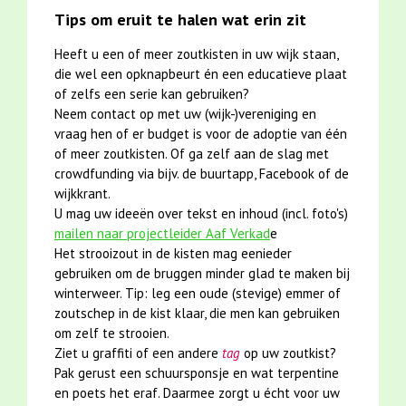
Tips om eruit te halen wat erin zit
Heeft u een of meer zoutkisten in uw wijk staan,
die wel een opknapbeurt én een educatieve plaat
of zelfs een serie kan gebruiken?
Neem contact op met uw (wijk-)vereniging en
vraag hen of er budget is voor de adoptie van één
of meer zoutkisten. Of ga zelf aan de slag met
crowdfunding via bijv. de buurtapp, Facebook of de
wijkkrant.
U mag uw ideeën over tekst en inhoud (incl. foto's)
mailen naar projectleider Aaf Verkad
e
Het strooizout in de kisten mag eenieder
gebruiken om de bruggen minder glad te maken bij
winterweer. Tip: leg een oude (stevige) emmer of
zoutschep in de kist klaar, die men kan gebruiken
om zelf te strooien.
Ziet u graffiti of een andere
tag
op uw zoutkist?
Pak gerust een schuursponsje en wat terpentine
en poets het eraf. Daarmee zorgt u écht voor uw