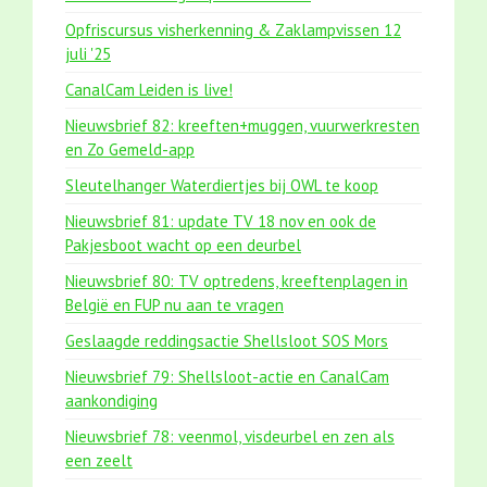
Opfriscursus visherkenning & Zaklampvissen 12
juli '25
CanalCam Leiden is live!
Nieuwsbrief 82: kreeften+muggen, vuurwerkresten
en Zo Gemeld-app
Sleutelhanger Waterdiertjes bij OWL te koop
Nieuwsbrief 81: update TV 18 nov en ook de
Pakjesboot wacht op een deurbel
Nieuwsbrief 80: TV optredens, kreeftenplagen in
België en FUP nu aan te vragen
Geslaagde reddingsactie Shellsloot SOS Mors
Nieuwsbrief 79: Shellsloot-actie en CanalCam
aankondiging
Nieuwsbrief 78: veenmol, visdeurbel en zen als
een zeelt