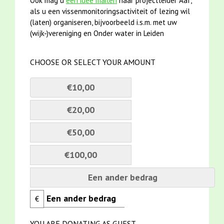
Ook mag u
een idee mailen
naar projectleider Aaf,
als u een vissenmonitoringsactiviteit of lezing wil
(laten) organiseren, bijvoorbeeld i.s.m. met uw
(wijk-)vereniging en Onder water in Leiden
CHOOSE OR SELECT YOUR AMOUNT
€10,00
€20,00
€50,00
€100,00
Een ander bedrag
€
YOU ARE DONATING AS GUEST