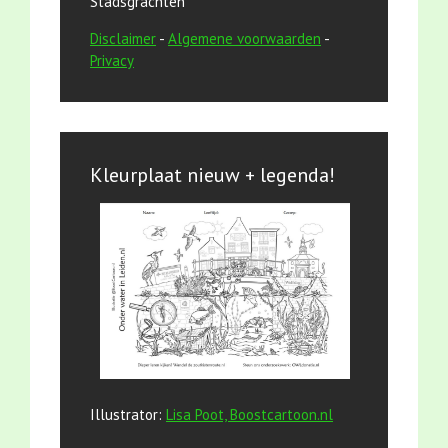
Stadsgrachten
Disclaimer
-
Algemene voorwaarden
-
Privacy
Kleurplaat nieuw + legenda!
Illustrator:
Lisa Poot, Boostcartoon.nl