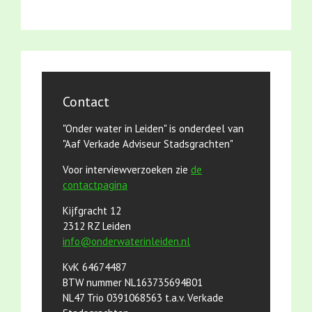
Contact
"Onder water in Leiden" is onderdeel van
"Aaf Verkade Adviseur Stadsgrachten"
Voor interviewverzoeken zie
de
contactpagina
Kijfgracht 12
2312 RZ Leiden
info@onderwaterinleiden.nl
KvK 64674487
BTW nummer NL163735694B01
NL47 Trio 0391068563 t.a.v. Verkade