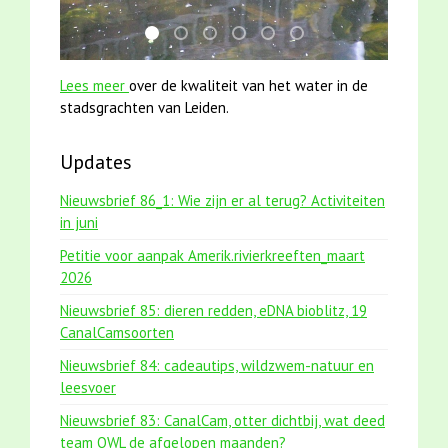
karper met kattenklimtouw
mei2021 1 snoekje elly
jun2021 zaklv 5 snoekje MOOI
mei2021 watervogelmethode fu
smoelenboek fifi en karper
jun2021 28 brasem en 
Lees meer
over de kwaliteit van het water in de
stadsgrachten van Leiden.
Updates
Nieuwsbrief 86_1: Wie zijn er al terug? Activiteiten
in juni
Petitie voor aanpak Amerik.rivierkreeften_maart
2026
Nieuwsbrief 85: dieren redden, eDNA bioblitz, 19
CanalCamsoorten
Nieuwsbrief 84: cadeautips, wildzwem-natuur en
leesvoer
Nieuwsbrief 83: CanalCam, otter dichtbij, wat deed
team OWL de afgelopen maanden?