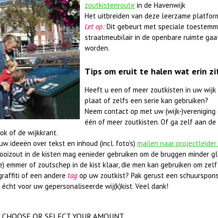
zoutkistenroute
in de Havenwijk
Het uitbreiden van deze leerzame platfor
Let op:
Dit gebeurt met speciale toestemm
straatmeubilair in de openbare ruimte gaa
worden.
Tips om eruit te halen wat erin zi
Heeft u een of meer zoutkisten in uw wijk
plaat of zelfs een serie kan gebruiken?
Neem contact op met uw (wijk-)vereniging 
één of meer zoutkisten. Of ga zelf aan de 
ok of de wijkkrant.
w ideeën over tekst en inhoud (incl. foto's)
mailen naar projectleider
rooizout in de kisten mag eenieder gebruiken om de bruggen minder gl
e) emmer of zoutschep in de kist klaar, die men kan gebruiken om zelf 
graffiti of een andere
tag
op uw zoutkist? Pak gerust een schuurspons
 écht voor uw gepersonaliseerde wij(k)kist. Veel dank!
CHOOSE OR SELECT YOUR AMOUNT