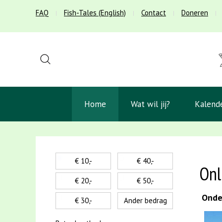
FAQ
Fish-Tales (English)
Contact
Doneren
Home
Wat wil jij?
Kalend
€ 10,-
€ 40,-
Onl
€ 20,-
€ 50,-
Onder
€ 30,-
Ander bedrag