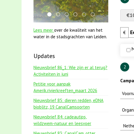
€1
mei2021 1 snoekje elly
jun2021 28 brasem en rietvoorns 4a v
karper met kattenklimtouw
mei2021 watervogelmethode 
jun2021 zaklv 5 snoekje
smoelenboek fifi en 
Lees meer
over de kwaliteit van het
€
water in de stadsgrachten van Leiden.
M
Updates
2
Nieuwsbrief 86_1: Wie zijn er al terug?
Activiteiten in juni
Campag
Petitie voor aanpak
Amerik.rivierkreeften_maart 2026
Nieuwsbrief 85: dieren redden, eDNA
bioblitz, 19 CanalCamsoorten
Nieuwsbrief 84: cadeautips,
wildzwem-natuur en leesvoer
Nieuwsbrief 83: CanalCam, otter