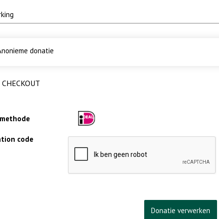
nonieme donatie
CHECKOUT
lmethode
cation code