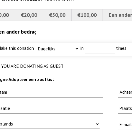
0,00
€20,00
€50,00
€100,00
Een ander
erscherpt
fuut met baars
 MOOI
karper nieuwsbrief-
ake this donation
in
times
YOU ARE DONATING AS GUEST
ne Adopteer een zoutkist