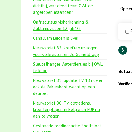
dichtbij, wat deed team OWL de
afgelopen maanden?
Opfriscursus visherkenning &
Zaklampvissen 12 juli '25
A
CanalCam Leiden is live!
Nieuwsbrief 82: kreeften+muggen,
3
vuurwerkresten en Zo Gemeld-app
Sleutelhanger Waterdiertjes bij OWL
te koop
Betaa
Nieuwsbrief 81: update TV 18 nov en
Verifi
ook de Pakjesboot wacht op een
deurbel
Nieuwsbrief 80: TV optredens,
kreeftenplagen in België en FUP nu
aan te vragen
Geslaagde reddingsactie Shellsloot