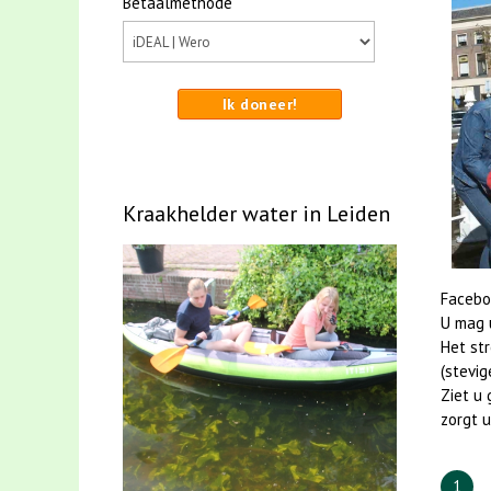
Betaalmethode
Ik doneer!
Kraakhelder water in Leiden
Facebo
U mag u
Het st
(stevig
Ziet u 
zorgt u
1