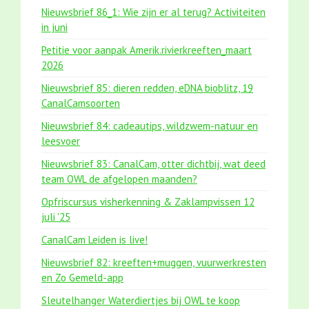
Nieuwsbrief 86_1: Wie zijn er al terug? Activiteiten
in juni
Petitie voor aanpak Amerik.rivierkreeften_maart
2026
Nieuwsbrief 85: dieren redden, eDNA bioblitz, 19
CanalCamsoorten
Nieuwsbrief 84: cadeautips, wildzwem-natuur en
leesvoer
Nieuwsbrief 83: CanalCam, otter dichtbij, wat deed
team OWL de afgelopen maanden?
Opfriscursus visherkenning & Zaklampvissen 12
juli '25
CanalCam Leiden is live!
Nieuwsbrief 82: kreeften+muggen, vuurwerkresten
en Zo Gemeld-app
Sleutelhanger Waterdiertjes bij OWL te koop