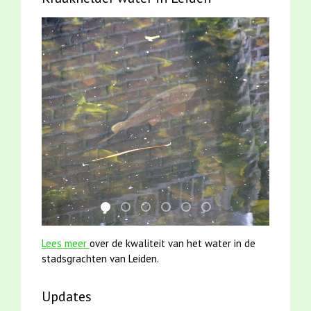
karper met kattenklimtouw
jun2021 zaklv 5 snoekje MOOI
mei2021 1 snoekje elly
mei2021 watervogelmethode fu
jun2021 28 brasem en riet
smoelenboek fifi en ka
Lees meer
over de kwaliteit van het water in de
stadsgrachten van Leiden.
Updates