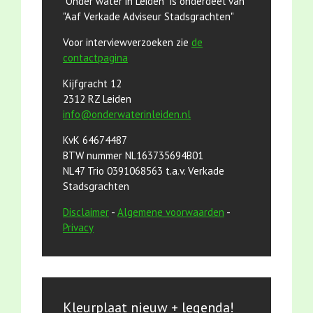
"Onder water in Leiden" is onderdeel van
"Aaf Verkade Adviseur Stadsgrachten"
Voor interviewverzoeken zie
de
contactpagina
Kijfgracht 12
2312 RZ Leiden
info@onderwaterinleiden.nl
KvK 64674487
BTW nummer NL163735694B01
NL47 Trio 0391068563 t.a.v. Verkade
Stadsgrachten
Disclaimer
-
Algemene voorwaarden
-
Privacy
Kleurplaat nieuw + legenda!