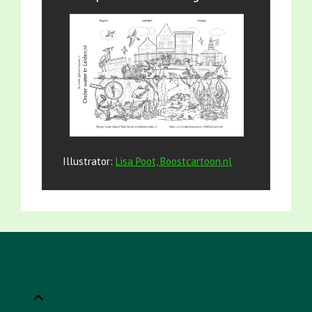
Illustrator:
Lisa Poot, Boostcartoon.nl