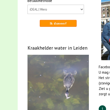
Betaalmethode
Ik doneer!
Kraakhelder water in Leiden
Facebo
U mag u
Het st
(stevig
Ziet u 
zorgt u
1