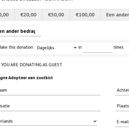
0,00
€20,00
€50,00
€100,00
Een ander
rs
brief-
I
uw
n rietvoorns 4a verscherpt
ake this donation
in
times
YOU ARE DONATING AS GUEST
ne Adopteer een zoutkist