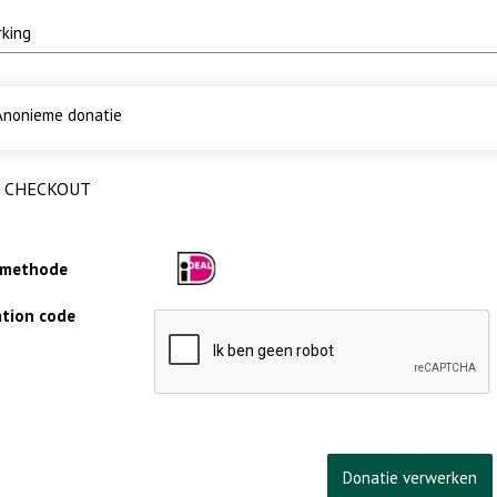
nonieme donatie
CHECKOUT
lmethode
cation code