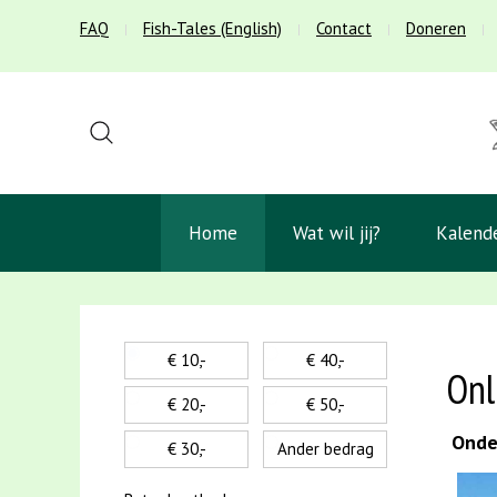
FAQ
Fish-Tales (English)
Contact
Doneren
Home
Wat wil jij?
Kalend
€ 10,-
€ 40,-
Onl
€ 20,-
€ 50,-
Onder
€ 30,-
Ander bedrag