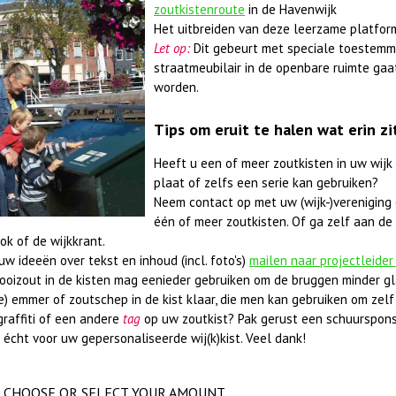
zoutkistenroute
in de Havenwijk
Het uitbreiden van deze leerzame platfor
Let op:
Dit gebeurt met speciale toestemm
straatmeubilair in de openbare ruimte gaa
worden.
Tips om eruit te halen wat erin zi
Heeft u een of meer zoutkisten in uw wijk
plaat of zelfs een serie kan gebruiken?
Neem contact op met uw (wijk-)vereniging 
één of meer zoutkisten. Of ga zelf aan de 
ok of de wijkkrant.
w ideeën over tekst en inhoud (incl. foto's)
mailen naar projectleider
rooizout in de kisten mag eenieder gebruiken om de bruggen minder gl
e) emmer of zoutschep in de kist klaar, die men kan gebruiken om zelf 
graffiti of een andere
tag
op uw zoutkist? Pak gerust een schuurspons
 écht voor uw gepersonaliseerde wij(k)kist. Veel dank!
CHOOSE OR SELECT YOUR AMOUNT