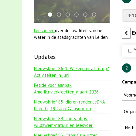
€1
mei2021 watervogelmethode fuut met baa
mei2021 1 snoekje elly
smoelenboek fifi en karper nieuws
jun2021 zaklv 5 snoekje MOO
karper met kattenklimto
jun2021 28 brasem e
Lees meer
over de kwaliteit van het
€
water in de stadsgrachten van Leiden.
M
Updates
2
Nieuwsbrief 86_1: Wie zijn er al terug?
Activiteiten in juni
Campag
Petitie voor aanpak
Amerik.rivierkreeften_maart 2026
Nieuwsbrief 85: dieren redden, eDNA
bioblitz, 19 CanalCamsoorten
Nieuwsbrief 84: cadeautips,
wildzwem-natuur en leesvoer
Nieuwsbrief 83: CanalCam, otter