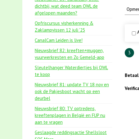
dichtbij, wat deed team OWL de
afgelopen maanden?
Opfriscursus visherkenning &
Zaklampvissen 12 juli '25
A
CanalCam Leiden is live!
Nieuwsbrief 82: kreeften+muggen,
3
vuurwerkresten en Zo Gemeld-app
Sleutelhanger Waterdiertjes bij OWL
te koop
Betaa
Nieuwsbrief 81: update TV 18 nov en
Verifi
ook de Pakjesboot wacht op een
deurbel
Nieuwsbrief 80: TV optredens,
kreeftenplagen in België en FUP nu
aan te vragen
Geslaagde reddingsactie Shellsloot