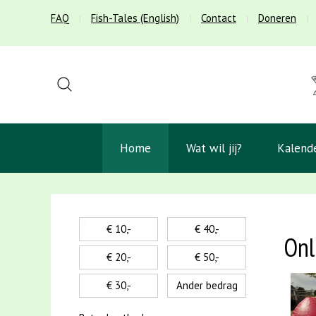
FAQ
Fish-Tales (English)
Contact
Doneren
Home
Wat wil jij?
Kalend
€ 10,-
€ 40,-
Onl
€ 20,-
€ 50,-
€ 30,-
Ander bedrag