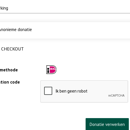
nonieme donatie
CHECKOUT
lmethode
cation code