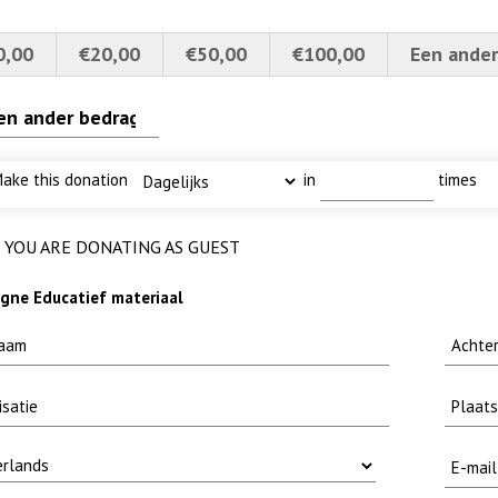
0,00
€20,00
€50,00
€100,00
Een ander
4a verscherpt
fuut met baars
 MOOI
karper nieuwsbrief-
ake this donation
in
times
YOU ARE DONATING AS GUEST
ne Educatief materiaal