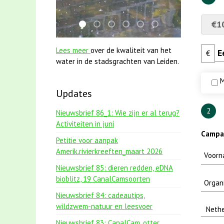
€1
karper met kattenklimtouw
mei2021 1 snoekje elly
jun2021 28 brasem en rietvoorns 
mei2021 watervogelmethode 
jun2021 zaklv 5 snoekje
smoelenboek fifi en 
Lees meer
over de kwaliteit van het
€
water in de stadsgrachten van Leiden.
M
Updates
2
Nieuwsbrief 86_1: Wie zijn er al terug?
Activiteiten in juni
Campag
Petitie voor aanpak
Amerik.rivierkreeften_maart 2026
Nieuwsbrief 85: dieren redden, eDNA
bioblitz, 19 CanalCamsoorten
Nieuwsbrief 84: cadeautips,
wildzwem-natuur en leesvoer
Nieuwsbrief 83: CanalCam, otter