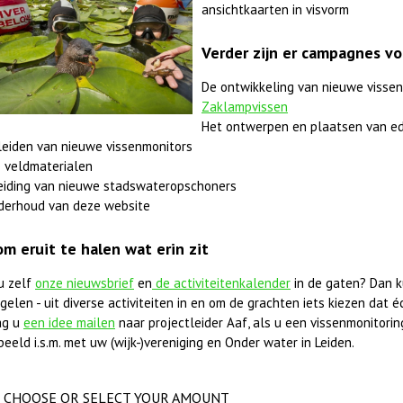
ansichtkaarten in visvorm
Verder zijn er campagnes vo
De ontwikkeling van nieuwe vissen
Zaklampvissen
Het ontwerpen en plaatsen van ed
leiden van nieuwe vissenmonitors
 veldmaterialen
eiding van nieuwe stadswateropschoners
derhoud van deze website
om eruit te halen wat erin zit
u zelf
onze nieuwsbrief
en
de activiteitenkalender
in de gaten? Dan k
elen - uit diverse activiteiten in en om de grachten iets kiezen dat éc
ag u
een idee mailen
naar projectleider Aaf, als u een vissenmonitorings
beeld i.s.m. met uw (wijk-)vereniging en Onder water in Leiden.
CHOOSE OR SELECT YOUR AMOUNT