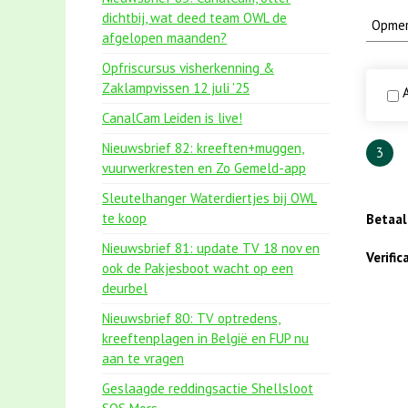
dichtbij, wat deed team OWL de
afgelopen maanden?
Opfriscursus visherkenning &
Zaklampvissen 12 juli '25
A
CanalCam Leiden is live!
Nieuwsbrief 82: kreeften+muggen,
3
vuurwerkresten en Zo Gemeld-app
Sleutelhanger Waterdiertjes bij OWL
te koop
Betaa
Nieuwsbrief 81: update TV 18 nov en
Verifi
ook de Pakjesboot wacht op een
deurbel
Nieuwsbrief 80: TV optredens,
kreeftenplagen in België en FUP nu
aan te vragen
Geslaagde reddingsactie Shellsloot