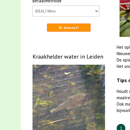
Betaalmethode
Ik doneer!
Het op
Nieuwe
Kraakhelder water in Leiden
De opl
Het on
Tips 
Houdt 
maatreg
Ook m
bijvoor
1