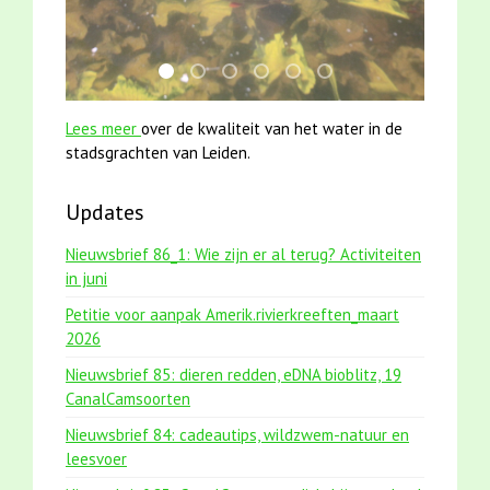
jun2021 28 brasem en rietvoorns 4a verscher
jun2021 zaklv 5 snoekje MOOI
mei2021 watervogelmethode fuut m
smoelenboek fifi en karper nieu
mei2021 1 snoekje elly
karper met kattenkli
Lees meer
over de kwaliteit van het water in de
stadsgrachten van Leiden.
Updates
Nieuwsbrief 86_1: Wie zijn er al terug? Activiteiten
in juni
Petitie voor aanpak Amerik.rivierkreeften_maart
2026
Nieuwsbrief 85: dieren redden, eDNA bioblitz, 19
CanalCamsoorten
Nieuwsbrief 84: cadeautips, wildzwem-natuur en
leesvoer