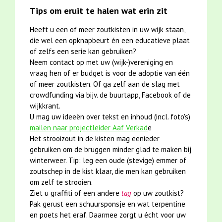
Tips om eruit te halen wat erin zit
Heeft u een of meer zoutkisten in uw wijk staan,
die wel een opknapbeurt én een educatieve plaat
of zelfs een serie kan gebruiken?
Neem contact op met uw (wijk-)vereniging en
vraag hen of er budget is voor de adoptie van één
of meer zoutkisten. Of ga zelf aan de slag met
crowdfunding via bijv. de buurtapp, Facebook of de
wijkkrant.
U mag uw ideeën over tekst en inhoud (incl. foto's)
mailen naar projectleider Aaf Verkad
e
Het strooizout in de kisten mag eenieder
gebruiken om de bruggen minder glad te maken bij
winterweer. Tip: leg een oude (stevige) emmer of
zoutschep in de kist klaar, die men kan gebruiken
om zelf te strooien.
Ziet u graffiti of een andere
tag
op uw zoutkist?
Pak gerust een schuursponsje en wat terpentine
en poets het eraf. Daarmee zorgt u écht voor uw