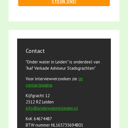
STEUN ONS!
Contact
"Onder water in Leiden" is onderdeel van
"Aaf Verkade Adviseur Stadsgrachten"
Voor interviewverzoeken zie
de
contactpagina
Kijfgracht 12
2312 RZ Leiden
info@onderwaterinleiden.nl
KvK 64674487
BTW nummer NL163735694B01