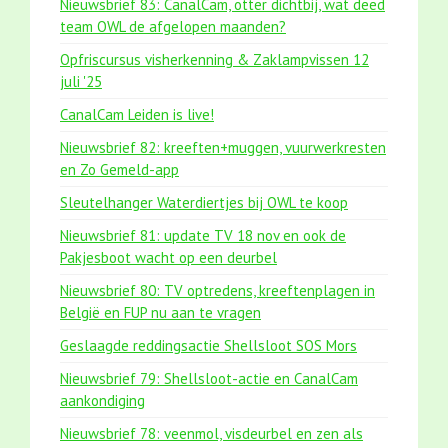
Nieuwsbrief 83: CanalCam, otter dichtbij, wat deed
team OWL de afgelopen maanden?
Opfriscursus visherkenning & Zaklampvissen 12
juli '25
CanalCam Leiden is live!
Nieuwsbrief 82: kreeften+muggen, vuurwerkresten
en Zo Gemeld-app
Sleutelhanger Waterdiertjes bij OWL te koop
Nieuwsbrief 81: update TV 18 nov en ook de
Pakjesboot wacht op een deurbel
Nieuwsbrief 80: TV optredens, kreeftenplagen in
België en FUP nu aan te vragen
Geslaagde reddingsactie Shellsloot SOS Mors
Nieuwsbrief 79: Shellsloot-actie en CanalCam
aankondiging
Nieuwsbrief 78: veenmol, visdeurbel en zen als