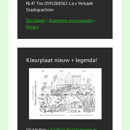
NL47 Trio 0391068563 t.a.v. Verkade
Stadsgrachten
Disclaimer
-
Algemene voorwaarden
-
Privacy
Kleurplaat nieuw + legenda!
Illustrator:
Lisa Poot, Boostcartoon.nl