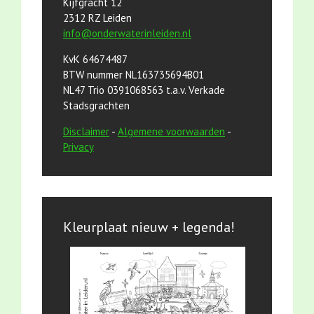
Kijfgracht 12
2312 RZ Leiden
info@onderwaterinleiden.nl
KvK 64674487
BTW nummer NL163735694B01
NL47 Trio 0391068563 t.a.v. Verkade
Stadsgrachten
Disclaimer
-
Algemene voorwaarden
-
Privacy
Kleurplaat nieuw + legenda!