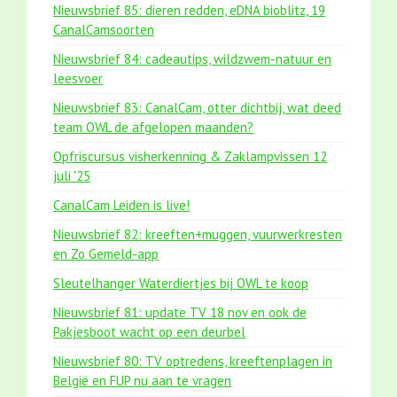
Nieuwsbrief 85: dieren redden, eDNA bioblitz, 19
CanalCamsoorten
Nieuwsbrief 84: cadeautips, wildzwem-natuur en
leesvoer
Nieuwsbrief 83: CanalCam, otter dichtbij, wat deed
team OWL de afgelopen maanden?
Opfriscursus visherkenning & Zaklampvissen 12
juli '25
CanalCam Leiden is live!
Nieuwsbrief 82: kreeften+muggen, vuurwerkresten
en Zo Gemeld-app
Sleutelhanger Waterdiertjes bij OWL te koop
Nieuwsbrief 81: update TV 18 nov en ook de
Pakjesboot wacht op een deurbel
Nieuwsbrief 80: TV optredens, kreeftenplagen in
België en FUP nu aan te vragen