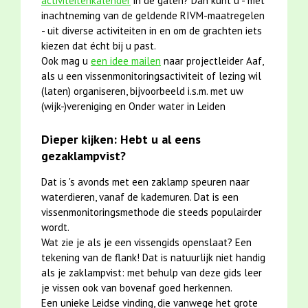
activiteitenkalender
in de gaten? Dan kunt u - met
inachtneming van de geldende RIVM-maatregelen
- uit diverse activiteiten in en om de grachten iets
kiezen dat écht bij u past.
Ook mag u
een idee mailen
naar projectleider Aaf,
als u een vissenmonitoringsactiviteit of lezing wil
(laten) organiseren, bijvoorbeeld i.s.m. met uw
(wijk-)vereniging en Onder water in Leiden
Dieper kijken: Hebt u al eens
gezaklampvist?
Dat is 's avonds met een zaklamp speuren naar
waterdieren, vanaf de kademuren. Dat is een
vissenmonitoringsmethode die steeds populairder
wordt.
Wat zie je als je een vissengids openslaat? Een
tekening van de flank! Dat is natuurlijk niet handig
als je zaklampvist: met behulp van deze gids leer
je vissen ook van bovenaf goed herkennen.
Een unieke Leidse vinding, die vanwege het grote