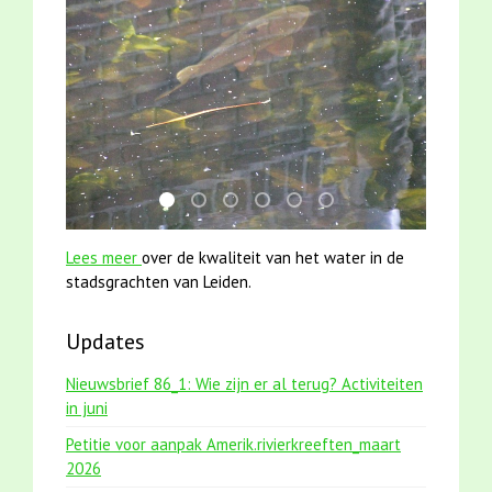
karper met kattenklimtouw
jun2021 zaklv 5 snoekje MOOI
mei2021 1 snoekje elly
jun2021 28 brasem en rietvoorn
smoelenboek fifi en karper
mei2021 watervogelme
Lees meer
over de kwaliteit van het water in de
stadsgrachten van Leiden.
Updates
Nieuwsbrief 86_1: Wie zijn er al terug? Activiteiten
in juni
Petitie voor aanpak Amerik.rivierkreeften_maart
2026