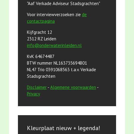
"Aaf Verkade Adviseur Stadsgrachten"
Voor interviewverzoeken zie
de
contactpagina
Kijfgracht 12
2312 RZ Leiden
info@onderwaterinleiden.nl
KvK 64674487
BTW nummer NL163735694B01
NL47 Trio 0391068563 t.a.v. Verkade
Stadsgrachten
Disclaimer
-
Algemene voorwaarden
-
Privacy
Kleurplaat nieuw + legenda!