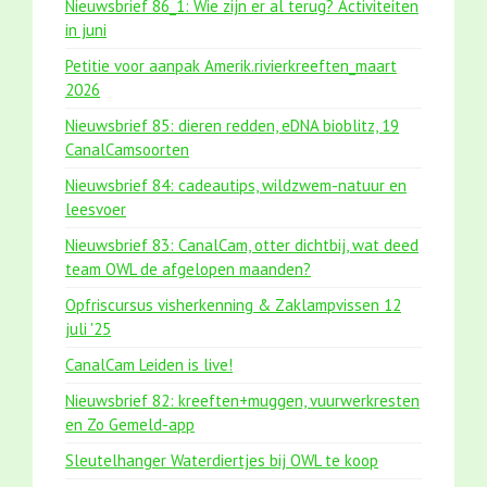
Nieuwsbrief 86_1: Wie zijn er al terug? Activiteiten
in juni
Petitie voor aanpak Amerik.rivierkreeften_maart
2026
Nieuwsbrief 85: dieren redden, eDNA bioblitz, 19
CanalCamsoorten
Nieuwsbrief 84: cadeautips, wildzwem-natuur en
leesvoer
Nieuwsbrief 83: CanalCam, otter dichtbij, wat deed
team OWL de afgelopen maanden?
Opfriscursus visherkenning & Zaklampvissen 12
juli '25
CanalCam Leiden is live!
Nieuwsbrief 82: kreeften+muggen, vuurwerkresten
en Zo Gemeld-app
Sleutelhanger Waterdiertjes bij OWL te koop