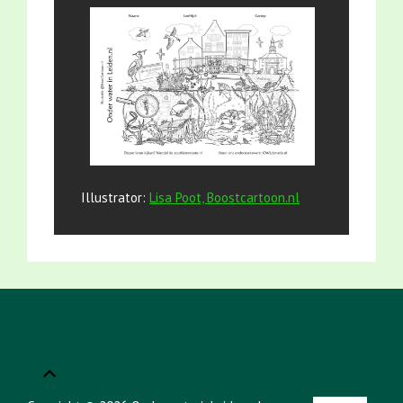
Illustrator:
Lisa Poot, Boostcartoon.nl