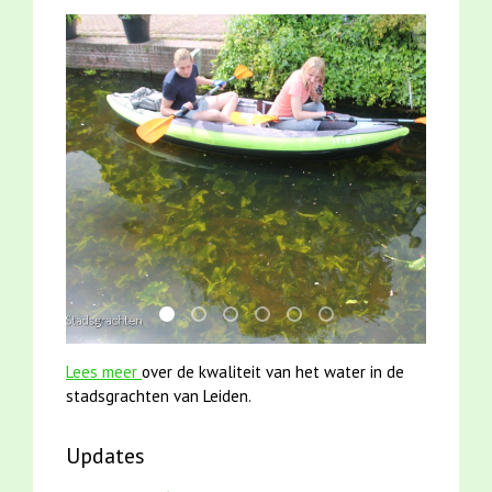
mei2021 1 snoekje elly
mei2021 watervogelmethode fuut met b
smoelenboek fifi en karper nieuwsbr
jun2021 28 brasem en rietvoorn
karper met kattenklimtou
jun2021 zaklv 5 snoek
Lees meer
over de kwaliteit van het water in de
stadsgrachten van Leiden.
Updates