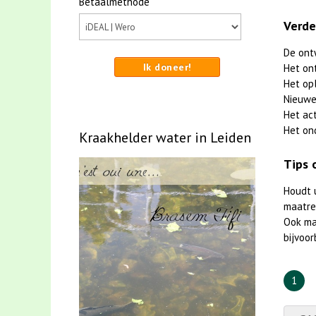
Betaalmethode
Verde
De ont
Ik doneer!
Het on
Het op
Nieuwe
Het ac
Het on
Kraakhelder water in Leiden
Tips 
Houdt 
maatreg
Ook m
bijvoor
1