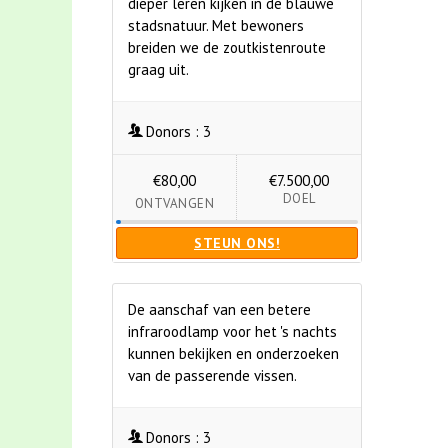
dieper leren kijken in de blauwe
stadsnatuur. Met bewoners
breiden we de zoutkistenroute
graag uit.
Donors :
3
€80,00
€7.500,00
DOEL
ONTVANGEN
STEUN ONS!
De aanschaf van een betere
infraroodlamp voor het 's nachts
kunnen bekijken en onderzoeken
van de passerende vissen.
Donors :
3