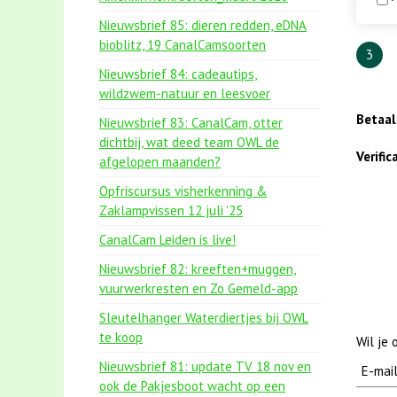
Nieuwsbrief 85: dieren redden, eDNA
bioblitz, 19 CanalCamsoorten
3
Nieuwsbrief 84: cadeautips,
wildzwem-natuur en leesvoer
Betaa
Nieuwsbrief 83: CanalCam, otter
dichtbij, wat deed team OWL de
Verifi
afgelopen maanden?
Opfriscursus visherkenning &
Zaklampvissen 12 juli '25
CanalCam Leiden is live!
Nieuwsbrief 82: kreeften+muggen,
vuurwerkresten en Zo Gemeld-app
Sleutelhanger Waterdiertjes bij OWL
te koop
Wil je
Nieuwsbrief 81: update TV 18 nov en
ook de Pakjesboot wacht op een