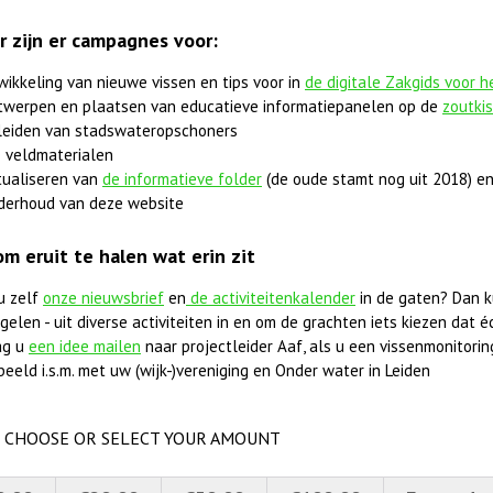
r zijn er campagnes voor:
wikkeling van nieuwe vissen en tips voor in
de digitale Zakgids voor 
twerpen en plaatsen van educatieve informatiepanelen op de
zoutki
leiden van stadswateropschoners
 veldmaterialen
tualiseren van
de informatieve folder
(de oude stamt nog uit 2018) en
derhoud van deze website
om eruit te halen wat erin zit
u zelf
onze nieuwsbrief
en
de activiteitenkalender
in de gaten? Dan k
elen - uit diverse activiteiten in en om de grachten iets kiezen dat éc
ag u
een idee mailen
naar projectleider Aaf, als u een vissenmonitorings
beeld i.s.m. met uw (wijk-)vereniging en Onder water in Leiden
CHOOSE OR SELECT YOUR AMOUNT