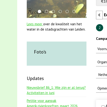
€1
smoelenboek fifi en karper nieuwsbrief-
jun2021 28 brasem en rietvoorns 4a v
karper met kattenklimtouw
mei2021 watervogelmethode 
mei2021 1 snoekje elly
jun2021 zaklv 5 sno
€
Lees meer
over de kwaliteit van het
2
water in de stadsgrachten van Leiden.
Campa
Foto's
Updates
Nieuwsbrief 86_1: Wie zijn er al terug?
Activiteiten in juni
Petitie voor aanpak
Amerik.rivierkreeften_maart 2026
A