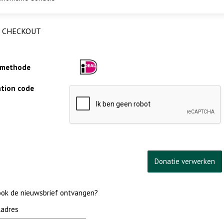
CHECKOUT
lmethode
cation code
 ook de nieuwsbrief ontvangen?