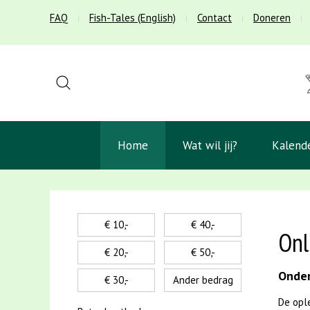
FAQ
Fish-Tales (English)
Contact
Doneren
Home
Wat wil jij?
Kalend
€ 10,-
€ 40,-
Onl
€ 20,-
€ 50,-
Onder
€ 30,-
Ander bedrag
De opl