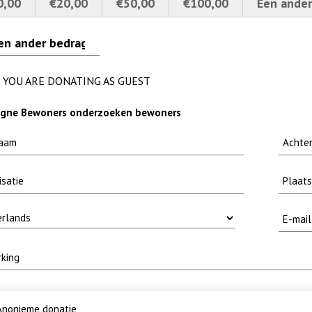
0,00
€20,00
€50,00
€100,00
Een ander
erscherpt
fuut met baars
ekje MOOI
YOU ARE DONATING AS GUEST
gne Bewoners onderzoeken bewoners
nonieme donatie