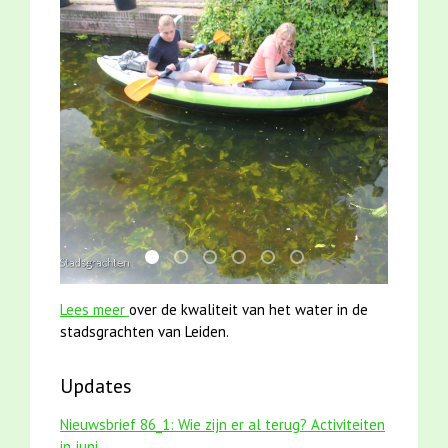
mei2021 1 snoekje elly
jun2021 28 brasem en rietvoorns 4a ver
smoelenboek fifi en karper nieuwsbr
mei2021 watervogelmethode fu
karper met kattenklimtou
jun2021 zaklv 5 snoek
Lees meer
over de kwaliteit van het water in de
stadsgrachten van Leiden.
Updates
Nieuwsbrief 86_1: Wie zijn er al terug? Activiteiten
in juni