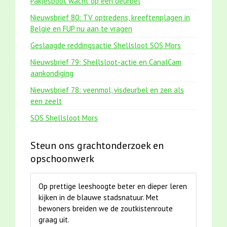
Pakjesboot wacht op een deurbel
Nieuwsbrief 80: TV optredens, kreeftenplagen in
België en FUP nu aan te vragen
Geslaagde reddingsactie Shellsloot SOS Mors
Nieuwsbrief 79: Shellsloot-actie en CanalCam
aankondiging
Nieuwsbrief 78: veenmol, visdeurbel en zen als
een zeelt
SOS Shellsloot Mors
Steun ons grachtonderzoek en
opschoonwerk
Op prettige leeshoogte beter en dieper leren
kijken in de blauwe stadsnatuur. Met
bewoners breiden we de zoutkistenroute
graag uit.