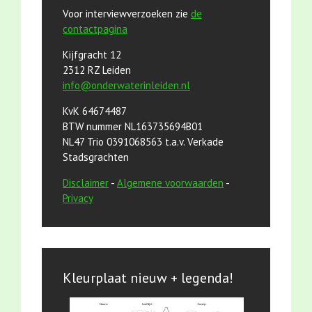
Voor interviewverzoeken zie
de
contactpagina
Kijfgracht 12
2312 RZ Leiden
info@onderwaterinleiden.nl
KvK 64674487
BTW nummer NL163735694B01
NL47 Trio 0391068563 t.a.v. Verkade
Stadsgrachten
Disclaimer
-
Algemene voorwaarden
-
Privacy
Kleurplaat nieuw + legenda!