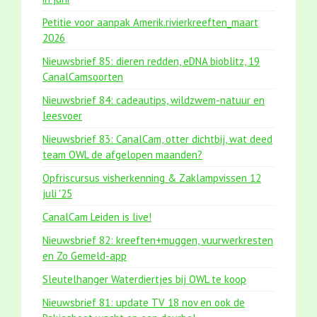
Petitie voor aanpak Amerik.rivierkreeften_maart
2026
Nieuwsbrief 85: dieren redden, eDNA bioblitz, 19
CanalCamsoorten
Nieuwsbrief 84: cadeautips, wildzwem-natuur en
leesvoer
Nieuwsbrief 83: CanalCam, otter dichtbij, wat deed
team OWL de afgelopen maanden?
Opfriscursus visherkenning & Zaklampvissen 12
juli '25
CanalCam Leiden is live!
Nieuwsbrief 82: kreeften+muggen, vuurwerkresten
en Zo Gemeld-app
Sleutelhanger Waterdiertjes bij OWL te koop
Nieuwsbrief 81: update TV 18 nov en ook de