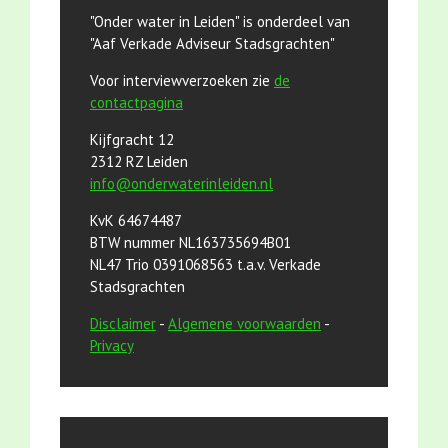
"Onder water in Leiden" is onderdeel van
"Aaf Verkade Adviseur Stadsgrachten"
Voor interviewverzoeken zie
de
contactpagina
Kijfgracht 12
2312 RZ Leiden
info@onderwaterinleiden.nl
KvK 64674487
BTW nummer NL163735694B01
NL47 Trio 0391068563 t.a.v. Verkade
Stadsgrachten
Disclaimer
-
Algemene voorwaarden
-
Privacy