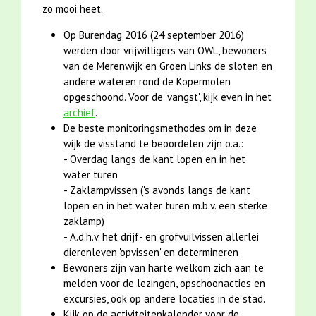
zo mooi heet.
Op Burendag 2016 (24 september 2016)
werden door vrijwilligers van OWL, bewoners
van de Merenwijk en Groen Links de sloten en
andere wateren rond de Kopermolen
opgeschoond. Voor de 'vangst', kijk even in het
archief
.
De beste monitoringsmethodes om in deze
wijk de visstand te beoordelen zijn o.a.:
- Overdag langs de kant lopen en in het
water turen
- Zaklampvissen ('s avonds langs de kant
lopen en in het water turen m.b.v. een sterke
zaklamp)
- A.d.h.v. het drijf- en grofvuilvissen allerlei
dierenleven 'opvissen' en determineren
Bewoners zijn van harte welkom zich aan te
melden voor de lezingen, opschoonacties en
excursies, ook op andere locaties in de stad.
Kijk op de activiteitenkalender voor de