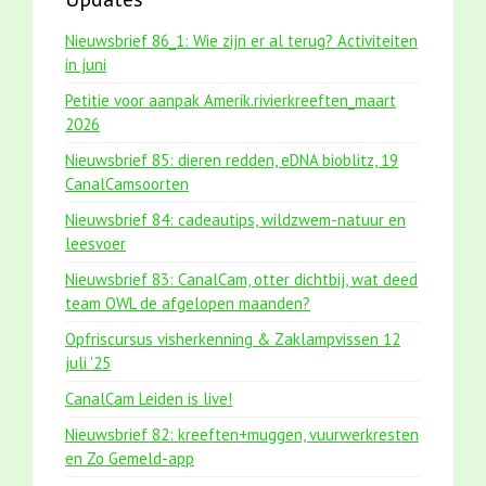
Nieuwsbrief 86_1: Wie zijn er al terug? Activiteiten
in juni
Petitie voor aanpak Amerik.rivierkreeften_maart
2026
Nieuwsbrief 85: dieren redden, eDNA bioblitz, 19
CanalCamsoorten
Nieuwsbrief 84: cadeautips, wildzwem-natuur en
leesvoer
Nieuwsbrief 83: CanalCam, otter dichtbij, wat deed
team OWL de afgelopen maanden?
Opfriscursus visherkenning & Zaklampvissen 12
juli '25
CanalCam Leiden is live!
Nieuwsbrief 82: kreeften+muggen, vuurwerkresten
en Zo Gemeld-app