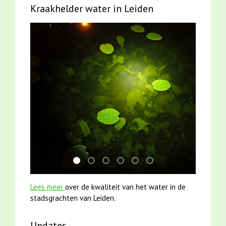
Kraakhelder water in Leiden
jun2021 zaklv 5 snoekje MOOI
mei2021 watervogelmethode fuut met b
karper met kattenklimtouw
smoelenboek fifi en karper nieu
mei2021 1 snoekje elly
jun2021 28 brasem en 
Lees meer
over de kwaliteit van het water in de
stadsgrachten van Leiden.
Updates