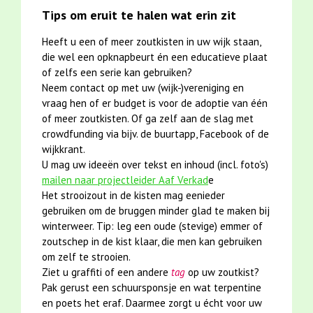
Tips om eruit te halen wat erin zit
Heeft u een of meer zoutkisten in uw wijk staan,
die wel een opknapbeurt én een educatieve plaat
of zelfs een serie kan gebruiken?
Neem contact op met uw (wijk-)vereniging en
vraag hen of er budget is voor de adoptie van één
of meer zoutkisten. Of ga zelf aan de slag met
crowdfunding via bijv. de buurtapp, Facebook of de
wijkkrant.
U mag uw ideeën over tekst en inhoud (incl. foto's)
mailen naar projectleider Aaf Verkad
e
Het strooizout in de kisten mag eenieder
gebruiken om de bruggen minder glad te maken bij
winterweer. Tip: leg een oude (stevige) emmer of
zoutschep in de kist klaar, die men kan gebruiken
om zelf te strooien.
Ziet u graffiti of een andere
tag
op uw zoutkist?
Pak gerust een schuursponsje en wat terpentine
en poets het eraf. Daarmee zorgt u écht voor uw