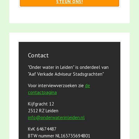
STEUN ONS!
Contact
"Onder water in Leiden" is onderdeel van
"Aaf Verkade Adviseur Stadsgrachten"
Voor interviewverzoeken zie
de
contactpagina
Kijfgracht 12
2312 RZ Leiden
info@onderwaterinleiden.nl
KvK 64674487
BTW nummer NL163735694B01