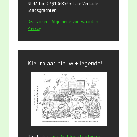
NL47 Trio 0391068563 t.a.v. Verkade
Stadsgrachten
Disclaimer
-
Algemene voorwaarden
-
Privacy
Kleurplaat nieuw + legenda!
Illustrator:
Lisa Poot, Boostcartoon.nl