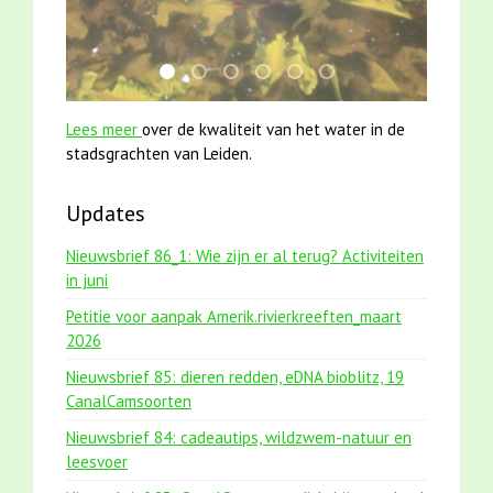
jun2021 28 brasem en rietvoorns 4a verscher
mei2021 watervogelmethode fuut met b
jun2021 zaklv 5 snoekje MOOI
mei2021 1 snoekje elly
smoelenboek fifi en karper
karper met kattenkli
Lees meer
over de kwaliteit van het water in de
stadsgrachten van Leiden.
Updates
Nieuwsbrief 86_1: Wie zijn er al terug? Activiteiten
in juni
Petitie voor aanpak Amerik.rivierkreeften_maart
2026
Nieuwsbrief 85: dieren redden, eDNA bioblitz, 19
CanalCamsoorten
Nieuwsbrief 84: cadeautips, wildzwem-natuur en
leesvoer