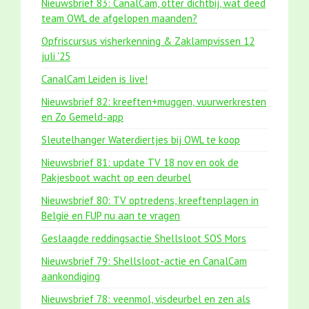
Nieuwsbrief 83: CanalCam, otter dichtbij, wat deed
team OWL de afgelopen maanden?
Opfriscursus visherkenning & Zaklampvissen 12
juli '25
CanalCam Leiden is live!
Nieuwsbrief 82: kreeften+muggen, vuurwerkresten
en Zo Gemeld-app
Sleutelhanger Waterdiertjes bij OWL te koop
Nieuwsbrief 81: update TV 18 nov en ook de
Pakjesboot wacht op een deurbel
Nieuwsbrief 80: TV optredens, kreeftenplagen in
België en FUP nu aan te vragen
Geslaagde reddingsactie Shellsloot SOS Mors
Nieuwsbrief 79: Shellsloot-actie en CanalCam
aankondiging
Nieuwsbrief 78: veenmol, visdeurbel en zen als