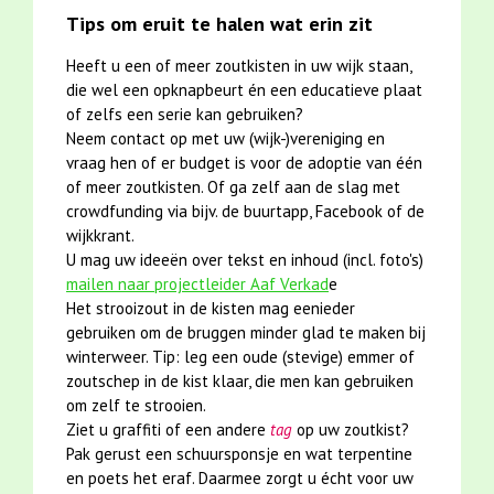
Tips om eruit te halen wat erin zit
Heeft u een of meer zoutkisten in uw wijk staan,
die wel een opknapbeurt én een educatieve plaat
of zelfs een serie kan gebruiken?
Neem contact op met uw (wijk-)vereniging en
vraag hen of er budget is voor de adoptie van één
of meer zoutkisten. Of ga zelf aan de slag met
crowdfunding via bijv. de buurtapp, Facebook of de
wijkkrant.
U mag uw ideeën over tekst en inhoud (incl. foto's)
mailen naar projectleider Aaf Verkad
e
Het strooizout in de kisten mag eenieder
gebruiken om de bruggen minder glad te maken bij
winterweer. Tip: leg een oude (stevige) emmer of
zoutschep in de kist klaar, die men kan gebruiken
om zelf te strooien.
Ziet u graffiti of een andere
tag
op uw zoutkist?
Pak gerust een schuursponsje en wat terpentine
en poets het eraf. Daarmee zorgt u écht voor uw