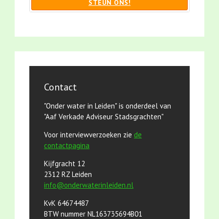
STEUN ONS!
Contact
"Onder water in Leiden" is onderdeel van
"Aaf Verkade Adviseur Stadsgrachten"
Voor interviewverzoeken zie
de
contactpagina
Kijfgracht 12
2312 RZ Leiden
info@onderwaterinleiden.nl
KvK 64674487
BTW nummer NL163735694B01