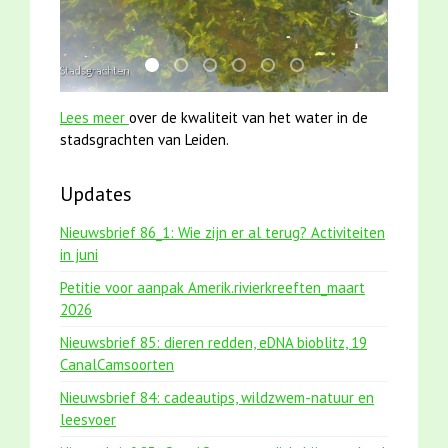
mei2021 1 snoekje elly
mei2021 watervogelmethode fuut met b
jun2021 zaklv 5 snoekje MOOI
jun2021 28 brasem en rietvoorn
karper met kattenklimtou
smoelenboek fifi en ka
Lees meer
over de kwaliteit van het water in de
stadsgrachten van Leiden.
Updates
Nieuwsbrief 86_1: Wie zijn er al terug? Activiteiten
in juni
Petitie voor aanpak Amerik.rivierkreeften_maart
2026
Nieuwsbrief 85: dieren redden, eDNA bioblitz, 19
CanalCamsoorten
Nieuwsbrief 84: cadeautips, wildzwem-natuur en
leesvoer