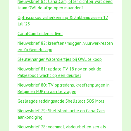
Nieuwsbrief 83: CanalCam, otter dichtbij, wat deed
team OWL de afgelopen maanden?
Opfriscursus visherkenning & Zaklampvissen 12
juli '25
CanalCam Leiden is live!
Nieuwsbrief 82: kreeften+muggen, vuurwerkresten
en Zo Gemeld-app
Sleutelhanger Waterdiertjes bij OWL te koop
Nieuwsbrief 81: update TV 18 nov en ook de
Pakjesboot wacht op een deurbel
Nieuwsbrief 80: TV optredens, kreeftenplagen in
België en FUP nu aan te vragen
Geslaagde reddingsactie Shellsloot SOS Mors
Nieuwsbrief 79: Shellsloot-actie en CanalCam
aankondiging
Nieuwsbrief 78: veenmol, visdeurbel en zen als