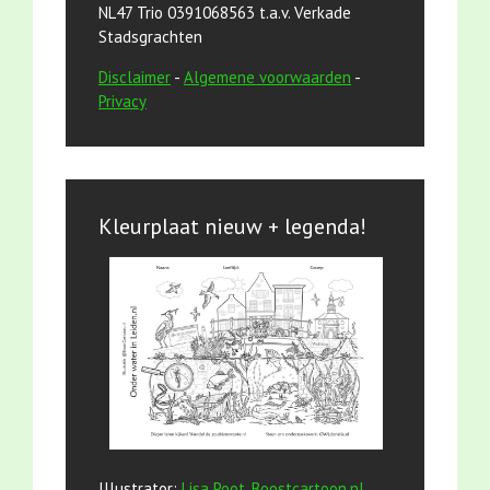
NL47 Trio 0391068563 t.a.v. Verkade
Stadsgrachten
Disclaimer
-
Algemene voorwaarden
-
Privacy
Kleurplaat nieuw + legenda!
Illustrator:
Lisa Poot, Boostcartoon.nl